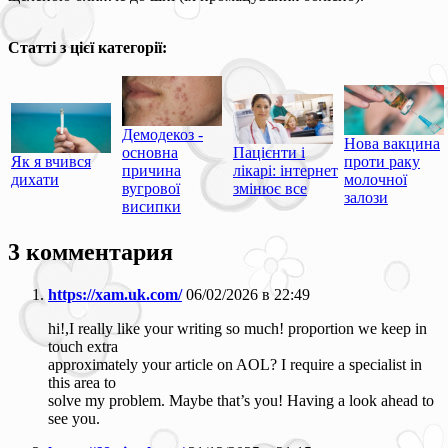
Статті з цієї категорії:
Демодекоз -
Нова вакцина
основна
Пацієнти і
Як я вчився
проти раку
причина
лікарі: інтернет
дихати
молочної
вугрової
змінює все
залози
висипки
3 комментария
https://xam.uk.com/
06/02/2026 в 22:49
hi!,I really like your writing so much! proportion we keep in
touch extra
approximately your article on AOL? I require a specialist in
this area to
solve my problem. Maybe that’s you! Having a look ahead to
see you.