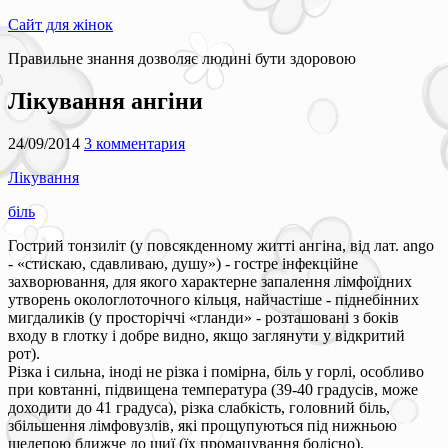
Сайт для жінок
Правильне знання дозволяє людині бути здоровою
Лікування ангіни
24/09/2014
3 комментария
Лікування
біль
Гострий тонзиліт (у повсякденному житті ангіна, від лат. ango
- «стискаю, сдавливаю, душу») - гостре інфекційне
захворювання, для якого характерне запалення лімфоїдних
утворень окологлоточного кільця, найчастіше - піднебінних
мигдаликів (у просторіччі «гланди» - розташовані з боків
входу в глотку і добре видно, якщо заглянути у відкритий
рот).
Різка і сильна, іноді не різка і помірна, біль у горлі, особливо
при ковтанні, підвищена температура (39-40 градусів, може
доходити до 41 градуса), різка слабкість, головний біль,
збільшення лімфовузлів, які прощупуються під нижньою
щелепою ближче до шиї (їх промацування болісно).