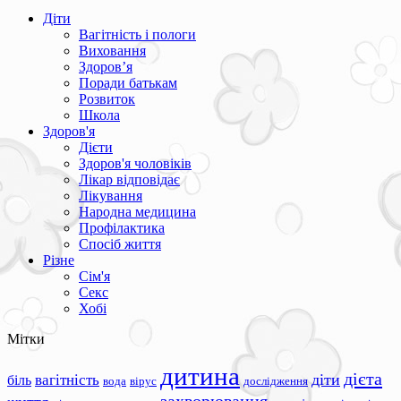
Діти
Вагітність і пологи
Виховання
Здоров’я
Поради батькам
Розвиток
Школа
Здоров'я
Дієти
Здоров'я чоловіків
Лікар відповідає
Лікування
Народна медицина
Профілактика
Спосіб життя
Різне
Сім'я
Секс
Хобі
Мітки
дитина
дієта
вагітність
діти
біль
вода
вірус
дослідження