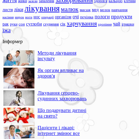
захворювання
життя
жінки
запалення
здоров'я
кальцію
клітини
залози
лікування
малюк
ліки
листя
мед
масаж
мозок
навчання
продукти
очі
пологи
нос
організм
печінка
ноги
операції
насіння
нирок
харчування
чай
суглоби
сік
рак
сон
руки
схуднення
іграшки
хропіння
їжа
Інформер
Методи лікування
інсульту
Як оргазм впливає на
здоров'я
Лікування серцево-
судинних захворювань
Що подарувати дитині
на свято?
Пацієнти і лікарі:
інтернет змінює все