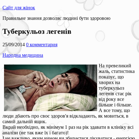
Сайт для жінок
Правильне знання дозволяє людині бути здоровою
Туберкульоз легенів
25/09/2014
0 комментария
Народна медицина
На превеликий
жаль, статистика
показує, що
хворих на
туберкульоз
легенів стає рік
від року все
більше і більше.
А все тому, що
люди дбають про своє здоров'я відкладають, як мовиться, в
самий дальній ящик.
Вкрай необхідно, як мінімум 1 раз на рік здавати в клініку всі
аналізи (не так вже їх і багато)!
І не важливо, яким чином ви збираєтеся лікуватися - енергією