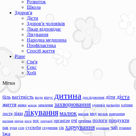
Розвиток
Школа
Здоров'я
Дієти
Здоров'я чоловіків
Лікар відповідає
Лікування
Народна медицина
Профілактика
Спосіб життя
Різне
Сім'я
Секс
Хобі
Мітки
дитина
дієта
вагітність
діти
біль
вода
вірус
дослідження
захворювання
життя
жінки
запалення
здоров'я
кальцію
клітини
залози
лікування
малюк
ліки
листя
мед
масаж
мозок
навчання
продукти
очі
пологи
нос
організм
печінка
ноги
операції
насіння
нирок
харчування
чай
суглоби
сік
рак
сон
руки
схуднення
іграшки
хропіння
їжа