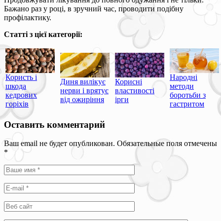
Бажано раз у році, в зручний час, проводити подібну
профілактику.
Статті з цієї категорії:
Користь і
Народні
Диня вилікує
Корисні
шкода
методи
нерви і врятує
властивості
кедрових
боротьби з
від ожиріння
ірги
горіхів
гастритом
Оставить комментарий
Ваш email не будет опубликован. Обязательные поля отмечены
*