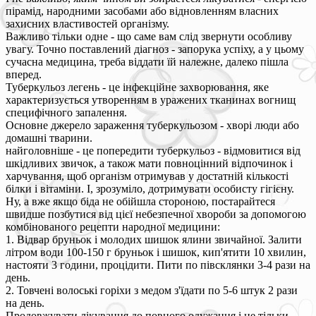
пірамід, народними засобами або відновленням власних
захисних властивостей організму.
Важливо тільки одне - що саме вам слід звернути особливу
увагу. Точно поставлений діагноз - запорука успіху, а у цьому
сучасна медицина, треба віддати їй належне, далеко пішла
вперед.
Туберкульоз легень - це інфекційне захворювання, яке
характеризується утворенням в уражених тканинах вогнищ
специфічного запалення.
Основне джерело зараження туберкульозом - хворі люди або
домашні тварини.
найголовніше - це попередити туберкульоз - відмовитися від
шкідливих звичок, а також мати повноцінний відпочинок і
харчування, щоб організм отримував у достатній кількості
білки і вітаміни. І, зрозуміло, дотримувати особисту гігієну.
Ну, а вже якщо біда не обійшла стороною, постарайтеся
швидше позбутися від цієї небезпечної хвороби за допомогою
комбінованого рецепти народної медицини:
1. Відвар бруньок і молодих шишок ялини звичайної. Залити
літром води 100-150 г бруньок і шишок, кип'ятити 10 хвилин,
настояти 3 години, процідити. Пити по півсклянки 3-4 рази на
день.
2. Товчені волоські горіхи з медом з'їдати по 5-6 штук 2 рази
на день.
Продовжувати лікування до повного одужання і не тільки.