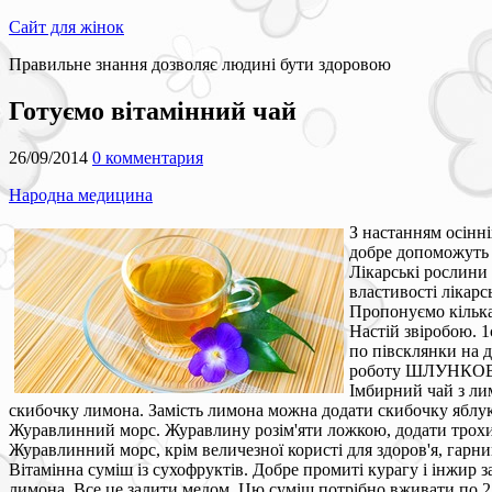
Сайт для жінок
Правильне знання дозволяє людині бути здоровою
Готуємо вітамінний чай
26/09/2014
0 комментария
Народна медицина
З настанням осінні
добре допоможуть в
Лікарські рослини
властивості лікарс
Пропонуємо кілька 
Настій звіробою. 1
по півсклянки на 
роботу ШЛУНКОВО
Імбирний чай з лим
скибочку лимона. Замість лимона можна додати скибочку яблука
Журавлинний морс. Журавлину розім'яти ложкою, додати трохи 
Журавлинний морс, крім величезної користі для здоров'я, гарни
Вітамінна суміш із сухофруктів. Добре промиті курагу і інжир з
лимона. Все це залити медом. Цю суміш потрібно вживати по 2 