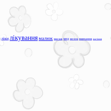
лікування
малюк
ліки
я
мед
масаж
мозок
навчання
насіння