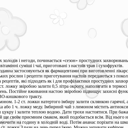
х холодів і негоди, починається «сезон» простудних захворювань
ітамінні суміші і чаї, приготовані з настоїв трав і сухофруктів.
 здавна застосовуються як фармацевтами при виготовленні лікарс
ьких рослин і рецепти приготування настоїв передаються з покол
рецептів, які підходять як і для профілактики простудних захворю
ст. ложку звіробою залити 0,5 літра окропу, наполягати в термос
день. Постійне вживання настою звіробою підвищує захисні функці
-кишкового тракту.
оном. 1-2 ст. ложки натертого імбиру залити склянкою гарячої, 
 або 1 ч. ложку меду. Імбирний чай з лимоном містить антиоксид
цукру і залити теплою водою. Дати трохи настоятися. При бажа
й ще своїм приємним смаком, який подобається всім. Від нього н
амочити на годину в холодній воді. Потім ананас порізати на шма
ст. ложки 3 рази на день перед їжею. Можна запивати кефіром.