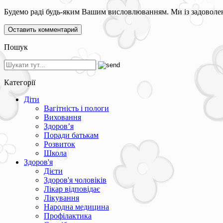
Будемо раді будь-яким Вашим висловлюванням. Ми із задоволен
Пошук
Категорії
Діти
Вагітність і пологи
Виховання
Здоров’я
Поради батькам
Розвиток
Школа
Здоров'я
Дієти
Здоров'я чоловіків
Лікар відповідає
Лікування
Народна медицина
Профілактика