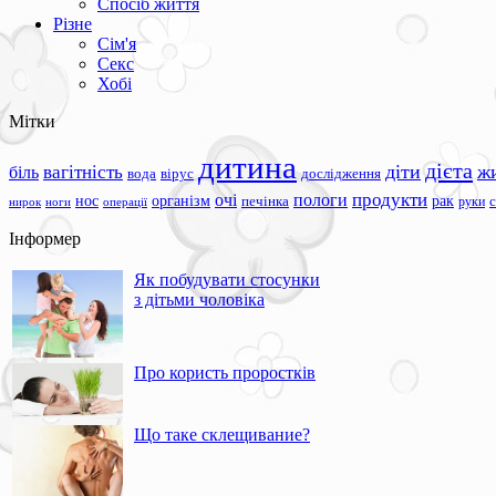
Спосіб життя
Різне
Сім'я
Секс
Хобі
Мітки
дитина
дієта
вагітність
діти
ж
біль
вода
вірус
дослідження
продукти
очі
пологи
нос
організм
рак
печінка
руки
ноги
операції
нирок
Інформер
Як побудувати стосунки
з дітьми чоловіка
Про користь проростків
Що таке склещивание?