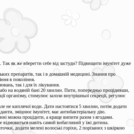
. Так як же вберегти себе від застуди? Підвищити імунітет дуже
ьких препаратів, так і в домашній медицині. Знання про
іння в покоління.
вань, так і для їх лікування.
і або на водяній бані 20 хвилин. Пити, попередньо процідивши,
ї організму, стимулює залози внутрішньої секреції, регулює
але не киплячої води. Дати настоятися 5 хвилин, потім додати
анти, зміцнює імунітет, має антибактеріальну дію.
нні можна процідити, а краще випити разом з ягодами.
е відмовиться навіть самий вибагливий у їжі дитина.
точки, додати мелені волоські горіхи, 2 порізаних з шкіркою