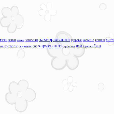
захворювання
иття
лист
жінки
запалення
здоров'я
кальцію
клітини
залози
харчування
їжа
чай
суглоби
сік
сон
схуднення
іграшки
хропіння