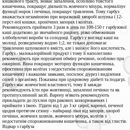
кишкового тракту, знімає запалення, особливо товстого
кишечника, покращує діяльність жовчного міхура, нормалізує
функції нирок і печінки, покращує травлення. Тому гарбуз
вважається незамінною при виразковій хворобі шлунка і 12-
перст-ної кишки, хронічних запорах і колітах.
Рекомендують приймати 3 рази в день по 100-150 г гарбузової
каші додатково до звичайного раціону, різко обмеживши
хлібобулочні вироби та солодощі. Гарбуз у вигляді каші на
молоці, розведеному водою 1:2, не тільки допомагає
травленню шлункового вмісту, але і знижує його кислотність.
Гарбуз - малокалорійний продукт і тому її наполегливо
рекомендують при порушенні обміну речовин, особливо при
ожирінні. Вона покращує моторну функцію кишечника,
ефективна при колітах з недостатнім спорожнюванням
кишечнику і важкими замками, посилює діурез і виділення
солей з організму. Показана при цукровому діабеті та подагрі.
Гарбуз має жовчогінні властивості, тому її завжди
рекомендують їсти при жовтяниці, запаленні печінки та як
протипухлинний засіб. Варену м'якоть рекомендують
прикладати до пухлин при ракових захворюваннях і
приймати з їжею. З'їдати від 1 до 3 кг сирої, вареної, печеної
щодня протягом сезону - найкращі ліки від запорів, хвороб
печінки, жовчних шляхів, жовчного міхура, колітів з
недостатнім спорожнюванням кишечника, а також від глистів.
Відвар з гарбуза