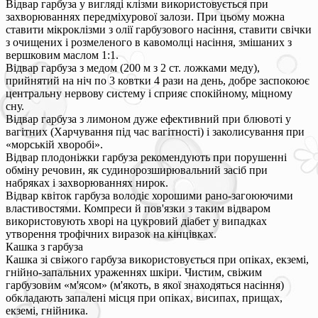
Відвар гарбуза у вигляді клізми використовується при
захворюваннях передміхурової залози. При цьому можна
ставити мікроклізми з олії гарбузового насіння, ставити свічки
з очищених і розмеленого в кавомолці насіння, змішаних з
вершковим маслом 1:1.
Відвар гарбуза з медом (200 м з 2 ст. ложками меду),
прийнятий на ніч по 3 ковтки 4 рази на день, добре заспокоює
центральну нервову систему і сприяє спокійному, міцному
сну.
Відвар гарбуза з лимоном дуже ефективний при блювоті у
вагітних (Харчування під час вагітності) і заколисування при
«морській хворобі».
Відвар плодоніжки гарбуза рекомендують при порушенні
обміну речовин, як судинорозширювальний засіб при
набряках і захворюваннях нирок.
Відвар квіток гарбуза володіє хорошими рано-загоюючими
властивостями. Компреси й пов'язки з таким відваром
використовують хворі на цукровий діабет у випадках
утворення трофічних виразок на кінцівках.
Кашка з гарбуза
Кашка зі свіжого гарбуза використовується при опіках, екземі,
гнійно-запальних ураженнях шкіри. Чистим, свіжим
гарбузовим «м'ясом» (м'якоть, в якої знаходяться насіння)
обкладають запалені місця при опіках, висипах, прищах,
екземі, гнійника.