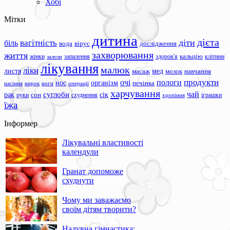
Хобі
Мітки
дитина
дієта
вагітність
діти
біль
вода
вірус
дослідження
захворювання
життя
жінки
запалення
здоров'я
кальцію
клітини
залози
лікування
малюк
ліки
листя
мед
масаж
мозок
навчання
продукти
очі
пологи
нос
організм
печінка
ноги
операції
насіння
нирок
харчування
чай
суглоби
сік
рак
сон
руки
схуднення
іграшки
хропіння
їжа
Інформер
Лікувальні властивості
календули
Гранат допоможе
схуднути
Чому ми заважаємо
своїм дітям творити?
Надувна гімнастика: