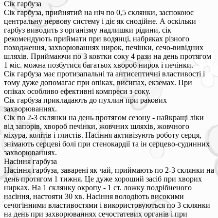
Сік гарбуза
Сік гарбуза, прийнятий на ніч по 0,5 склянки, заспокоює
центральну нервову систему і діє як снодійне. А оскільки
гарбуз виводить з організму надлишки рідини, сік
рекомендують приймати при водянці, набряках різного
походження, захворюваннях нирок, печінки, сечо-вивідних
шляхів. Приймаючи по 3 ковтки соку 4 рази на день протягом
1 міс. можна позбутися багатьох хвороб нирок і печінки.
Сік гарбуза має протизапальні та антисептичні властивості і
тому дуже допомагає при опіках, висипах, екземах. При
опіках особливо ефективні компреси з соку.
Сік гарбуза прикладають до пухлин при ракових
захворюваннях.
Сік по 2-3 склянки на день протягом сезону - найкращі ліки
від запорів, хвороб печінки, жовчних шляхів, жовчного
міхура, колітів і глистів. Насіння активізують роботу серця,
знімають серцеві болі при стенокардії та ін серцево-судинних
захворюваннях.
Насіння гарбуза
Насіння гарбуза, заварені як чай, приймають по 2-3 склянки на
день протягом 1 тижня. Це дуже хороший засіб при хворих
нирках. На 1 склянку окропу - 1 ст. ложку подрібненого
насіння, настояти 30 хв. Насіння володіють високими
сечогінними властивостями і використовуються по 3 склянки
на день при захворюваннях сечостатевих органів і при