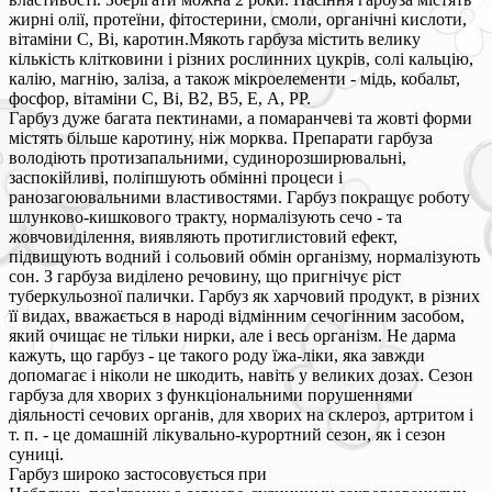
жирні олії, протеїни, фітостерини, смоли, органічні кислоти,
вітаміни С, Bi, каротин.Мякоть гарбуза містить велику
кількість клітковини і різних рослинних цукрів, солі кальцію,
калію, магнію, заліза, а також мікроелементи - мідь, кобальт,
фосфор, вітаміни С, Bi, B2, B5, Е, A, PP.
Гарбуз дуже багата пектинами, а помаранчеві та жовті форми
містять більше каротину, ніж морква. Препарати гарбуза
володіють протизапальними, судинорозширювальні,
заспокійливі, поліпшують обмінні процеси і
ранозагоювальними властивостями. Гарбуз покращує роботу
шлунково-кишкового тракту, нормалізують сечо - та
жовчовиділення, виявляють протиглистовий ефект,
підвищують водний і сольовий обмін організму, нормалізують
сон. З гарбуза виділено речовину, що пригнічує ріст
туберкульозної палички. Гарбуз як харчовий продукт, в різних
її видах, вважається в народі відмінним сечогінним засобом,
який очищає не тільки нирки, але і весь організм. Не дарма
кажуть, що гарбуз - це такого роду їжа-ліки, яка завжди
допомагає і ніколи не шкодить, навіть у великих дозах. Сезон
гарбуза для хворих з функціональними порушеннями
діяльності сечових органів, для хворих на склероз, артритом і
т. п. - це домашній лікувально-курортний сезон, як і сезон
суниці.
Гарбуз широко застосовується при