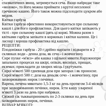
спазматичних явищ, затримується сеча. Якщо набридає таке
«молоко», то його можна приймати з крутої несолоної
гречаною кашею. Його також можна підсолодити цукром або
медом.
Квітки гарбуза
Квітки гарбуза ефективно використовуються при сильному
кашлі і для його профілактики. Для цього квітки запікають у
тісті - при сильному кашлі їдять ці коржі. Можна разом з
квітками гарбуза запікати в коржиках і квітки калини. Це і
ласощі і хороша профілактика від кашлю.
РЕЦЕПТИ:
Плодоніжки гарбуза - 20 г;дрібно нарізати і відварити в 2
склянках води - денна доза, як сечо - і жовчогінну.
Сире пухке «м'ясо» або кашка з щільної мякоти.Наружнопри
запальних процесах на шкірі, опіках, висипах, прищах,
екземах; прикладати до хворих місць і укутувати.
Сирої м'якоті 500 гдневная доза при запорах і як проносне.
Сирої м'якоті 500 г; доза на день;як сечо - і жовчогінну, при
захворюваннях нирок і печінки.
Варена, печена мякотьпо 1,5-3 кг на день протягом 3-4 місяців
при захворюваннях печінки, нирок. Їсти кашу з вареної
м'якоті 3 рази на день при набряках.
Свіжий сік тыквыпринимать по 2-3 склянки на день при
захворюваннях нирок, печінки.
ВІДВАР М'ЯКОТІ: