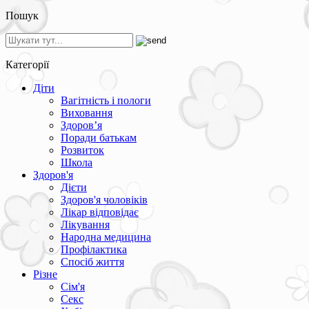
Пошук
Категорії
Діти
Вагітність і пологи
Виховання
Здоров’я
Поради батькам
Розвиток
Школа
Здоров'я
Дієти
Здоров'я чоловіків
Лікар відповідає
Лікування
Народна медицина
Профілактика
Спосіб життя
Різне
Сім'я
Секс