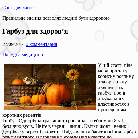
Сайт для жінок
Правильне знання дозволяє людині бути здоровою
Гарбуз для здоров’я
27/09/2014
0 комментария
Народна медицина
У цій статті піде
мова про таку
корисну рослину
для організму
людини - як
гарбуз, про її
лікувальних
властивостях з
приведенням
коротких рецептів.
Горбуз. Однорічна трав'яниста рослина з стеблом до 8 м і
безліччю вусів, Цвіте в червні - липні. Квітки жовті, великі.
Дозріває у вересні - жовтні. Плід - велика багатонасінна гарбуз
різноманітного забарвлення, форми (від кулястої до