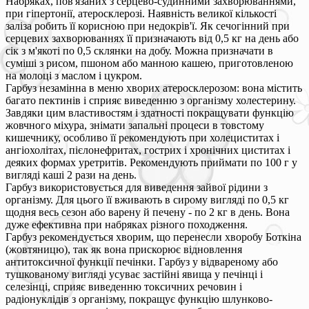
Набряках, пов'язаних з серцево-судинними захворюваннями,
при гіпертонії, атеросклерозі. Наявність великої кількості
заліза робить її корисною при недокрів'ї. Як сечогінний при
серцевих захворюваннях її призначають від 0,5 кг на день або
сік з м'якоті по 0,5 склянки на добу. Можна призначати в
суміші з рисом, пшоном або манною кашею, приготовленою
на молоці з маслом і цукром.
Гарбуз незамінна в меню хворих атеросклерозом: вона містить
багато пектинів і сприяє виведенню з організму холестерину.
Завдяки цим властивостям і здатності покращувати функцію
жовчного міхура, знімати запальні процеси в товстому
кишечнику, особливо її рекомендують при холециститах і
ангіохолітах, пієлонефритах, гострих і хронічних циститах і
деяких формах уретритів. Рекомендують приймати по 100 г у
вигляді каші 2 рази на день.
Гарбуз використовується для виведення зайвої рідини з
організму. Для цього її вживають в сирому вигляді по 0,5 кг
щодня весь сезон або варену й печену - по 2 кг в день. Вона
дуже ефективна при набряках різного походження.
Гарбуз рекомендується хворим, що перенесли хворобу Боткіна
(жовтяницю), так як вона прискорює відновлення
антитоксичної функції печінки. Гарбуз у відвареному або
тушкованому вигляді усуває застійні явища у печінці і
селезінці, сприяє виведенню токсичних речовин і
радіонуклідів з організму, покращує функцію шлунково-