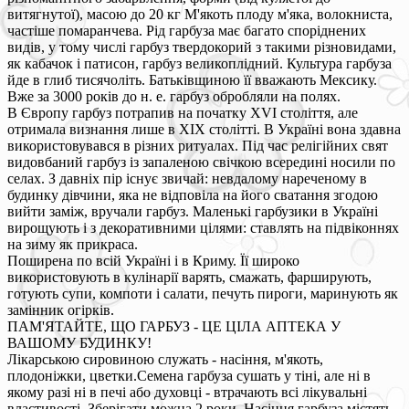
витягнутої), масою до 20 кг М'якоть плоду м'яка, волокниста,
частіше помаранчева. Рід гарбуза має багато споріднених
видів, у тому числі гарбуз твердокорий з такими різновидами,
як кабачок і патисон, гарбуз великоплідний. Культура гарбуза
йде в глиб тисячоліть. Батьківщиною її вважають Мексику.
Вже за 3000 років до н. е. гарбуз обробляли на полях.
В Європу гарбуз потрапив на початку XVI століття, але
отримала визнання лише в XIX столітті. В Україні вона здавна
використовувався в різних ритуалах. Під час релігійних свят
видовбаний гарбуз із запаленою свічкою всередині носили по
селах. З давніх пір існує звичай: невдалому нареченому в
будинку дівчини, яка не відповіла на його сватання згодою
вийти заміж, вручали гарбуз. Маленькі гарбузики в Україні
вирощують і з декоративними цілями: ставлять на підвіконнях
на зиму як прикраса.
Поширена по всій Україні і в Криму. Її широко
використовують в кулінарії варять, смажать, фарширують,
готують супи, компоти і салати, печуть пироги, маринують як
замінник огірків.
ПАМ'ЯТАЙТЕ, ЩО ГАРБУЗ - ЦЕ ЦІЛА АПТЕКА У
ВАШОМУ БУДИНКУ!
Лікарською сировиною служать - насіння, м'якоть,
плодоніжки, цветки.Семена гарбуза сушать у тіні, але ні в
якому разі ні в печі або духовці - втрачають всі лікувальні
властивості. Зберігати можна 2 роки. Насіння гарбуза містять