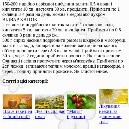
150-200 г дрібно нарізаної цибулини залити 0,5 л води і
кип'ятити 10 хв, настояти 30 хв, процідити. Приймати по 1
склянці 3-4 рази на день, можна з медом або цукром.
ВІДВАР КВІТОК:
2 ст. ложки подрібнених квіток залити 1 склянкою води,
кип'ятити 5 хв, настояти 30 хв, процідити. Приймати по 0,5
склянки 3 рази в день до їжі.
500 г сирих насіння подрібнити разом зі шкіркою в м'ясорубці,
залити 1 л води, випарити на водяній бані до початкового
об'єму, процідити через 2-3 шари марлі. Приймати протягом
30 хв, через 2 години прийняти проносне. Як глистогенное.
Очищені насіння пропустити через м'ясорубку. Приймати по
2ст. ложки, запиваючи теплим молоком, вранці натщесерце, а
через 1 годину прийняти проносне. Як глистогенное.
Статті з цієї категорії:
Лікування
Що ж таке цей
Дев'ять сил дає
"Магія"
нежиті за
чайний гриб?
оман
брусниці
допомогою
трав