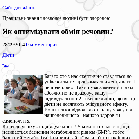
Сайт для жінок
Правильне знання дозволяє людині бути здоровою
Як оптимізувати обмін речовин?
28/09/2014
0 комментария
Дієти
їжа
Багато хто з нас скептично ставляться до
універсальних програмах зниження ваги. І
це правильно! Такий узагальнений підхід
абсолютно не враховує вашу
індивідуальність! Тому не дивно, що всі ці
дієти не досягають очікуваного ефекту.
Вони тільки відволікають нашу увагу від
найголовнішого - нашого здоров'я і
самопочуття.
Ключ до успіху - індивідуальність! У кожного з нас є те, що
називається базисним метаболічним рівнем (БМУ), тобто
базисний метаболізм. Причини зайвої ваги і багатьох інших