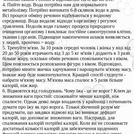
4. Пийте воду. Вода потрібна нам для нормального
метаболізму. Потрібно випивати 6-8 склянок води в день.
Всі процеси обміну речовин відбуваються у водному
середовищі. Вода видаляє відходи з організму і регулює
травлення. Недолік води гальмує процеси природного
очищення організму і викликає постійне самоотруєння клітин,
тканин і органів. Підвищене накопичення шлаків виявляється
у людей, хронічно > воду.
5. Тренуйте м'язи. За 10 років середні чоловік і жінка у віці від
20 до 50 років втрачають від 3 до 5 кг м'язів і додають в 3 рази
більше жиру, оскільки обмін речовин сповільнюється з віком.
Цим пояснюється розповзання фігури з віком. Відповідно,
потрібно міняти звички харчування і нарощувати м'язову масу,
інакше жир буде накопичуватися. Кращий спосіб схуднути -
набрати м'язову масу. М'язова маса спалює в 5 разів більше
калорій, ніж жир.
6. Відмовтеся від голодувань. Чому їжа - це не ворог? Ключ до
зниження ваги простий: споживайте менше калорій, ніж
спалюєте. Однак деякі люди впадають у крайнощі і починають
думати про їжу як про ворога. Тільки збочений розум міг
придумати, що завдяки відмові від їжі виникає дефіцит
калорій, що допомагає зниженню ваги. Насправді, для
спалювання калорій потрібні калорії. Коли ви не споживаєте
достатньої кількості калорій для забезпечення щоденних
функцій вашого організму, організм впадає в паніку через