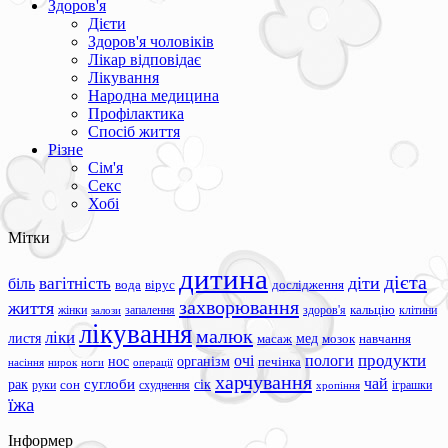
Здоров'я
Дієти
Здоров'я чоловіків
Лікар відповідає
Лікування
Народна медицина
Профілактика
Спосіб життя
Різне
Сім'я
Секс
Хобі
Мітки
дитина
дієта
вагітність
діти
біль
вода
вірус
дослідження
захворювання
життя
жінки
запалення
здоров'я
кальцію
клітини
залози
лікування
малюк
ліки
листя
мед
масаж
мозок
навчання
продукти
очі
пологи
нос
організм
печінка
ноги
операції
насіння
нирок
харчування
чай
суглоби
сік
рак
сон
руки
схуднення
іграшки
хропіння
їжа
Інформер