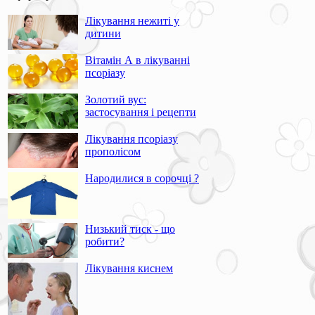
Лікування нежиті у
дитини
Вітамін А в лікуванні
псоріазу
Золотий вус:
застосування і рецепти
Лікування псоріазу
прополісом
Народилися в сорочці ?
Низький тиск - що
робити?
Лікування киснем