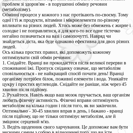
проблем зі здоров'ям - в порушенні обміну речовин
(метаболізму).
Обмінні процеси у кожного з нас протікають по-своєму. Тому
одні і ті ж продукти, вітаміни і мікроелементи по-різному
впливати на різних людей. Хтось може без обмежень є жирне і
солодке і не поправлятися, а для кого-то все одне тістечко
негайно позначиться на вазі і самопочутті. Навряд чи
знайдеться дієта, яка буде однаково ефективна для двох різних
людей.
Ось кілька простих правил, які допоможуть кожному
оптимізувати свій обмін речовин:
1. Снідайте. Вранці ви прокидаєтеся після великої перерви в
споживанні їжі. Пропуск сніданку означає, що метаболізм
сповільнюється - не найкращий спосіб почати день! Вранці
організму потрібен білок, поживні елементи і вода. Уникайте
цукру і простих вуглеводів. Снідайте не раніше, ніж через 45
хвилин після підйому.
2. Рухайтеся. Навіть якщо ваш мозок пручається, ваш організм
любить фізичну активність. Фізичні вправи оптимізують
метаболізм на кілька годин і після того, як ви закінчили.
Оптимально - 30-45 хвилин вправ в день, і бажано - вранці
після підйому, що не тільки оптимізує метаболізм, але й
зміцнює серцевий м'яз.
3. Ведіть щоденник свого харчування. Це допоможе вам бути
чесними самим з собою в відношенні того, що ви їсте.