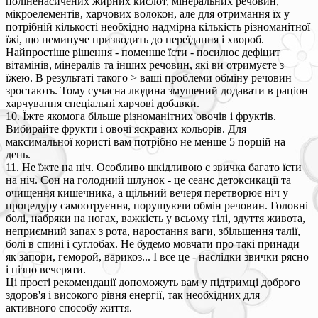
поліненасичених жирних кислот, мінеральних речовин,
мікроелементів, харчових волокон, але для отримання їх у
потрібній кількості необхідно надмірна кількість різноманітної
їжі, що неминуче призводить до переїдання і хвороб.
Найпростіше рішення - поменше їсти - посилює дефіцит
вітамінів, мінералів та інших речовин, які ви отримуєте з
їжею. В результаті такого > ваші проблеми обміну речовин
зростають. Тому сучасна людина змушений додавати в раціон
харчування спеціальні харчові добавки.
10. Їжте якомога більше різноманітних овочів і фруктів.
Вибирайте фрукти і овочі яскравих кольорів. Для
максимальної користі вам потрібно не менше 5 порцій на
день.
11. Не їжте на ніч. Особливо шкідливою є звичка багато їсти
на ніч. Сон на голодний шлунок - це сеанс детоксикації та
очищення кишечника, а щільний вечеря перетворює ніч у
процедуру самоотруєння, порушуючи обмін речовин. Головні
болі, набряки на ногах, важкість у всьому тілі, здуття живота,
неприємний запах з рота, наростання ваги, збільшення талії,
болі в спині і суглобах. Не будемо мовчати про такі принади
як запори, геморой, варикоз... І все це - наслідки звички рясно
і пізно вечеряти.
Ці прості рекомендації допоможуть вам у підтримці доброго
здоров'я і високого рівня енергії, так необхідних для
активного способу життя.