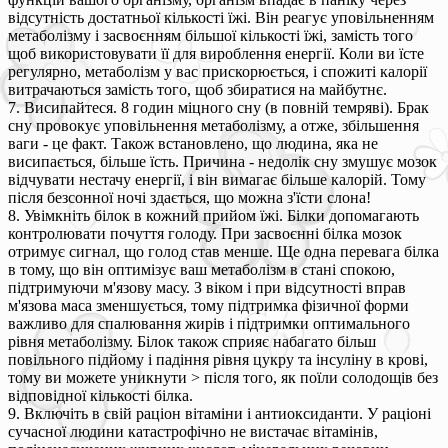
відсутність достатньої кількості їжі. Він реагує уповільненням
метаболізму і засвоєнням більшої кількості їжі, замість того
щоб використовувати її для вироблення енергії. Коли ви їсте
регулярно, метаболізм у вас прискорюється, і спожиті калорії
витрачаються замість того, щоб збиратися на майбутнє.
7. Висипайтеся. 8 годин міцного сну (в повній темряві). Брак
сну провокує уповільнення метаболізму, а отже, збільшення
ваги - це факт. Також встановлено, що людина, яка не
висипається, більше їсть. Причина - недолік сну змушує мозок
відчувати нестачу енергії, і він вимагає більше калорій. Тому
після безсонної ночі здається, що можна з'їсти слона!
8. Увімкніть білок в кожний прийом їжі. Білки допомагають
контролювати почуття голоду. При засвоєнні білка мозок
отримує сигнал, що голод став менше. Ще одна перевага білка
в тому, що він оптимізує ваш метаболізм в стані спокою,
підтримуючи м'язову масу. З віком і при відсутності вправ
м'язова маса зменшується, тому підтримка фізичної форми
важливо для спалювання жирів і підтримки оптимального
рівня метаболізму. Білок також сприяє набагато більш
повільного підйому і падіння рівня цукру та інсуліну в крові,
тому ви можете уникнути > після того, як поїли солодощів без
відповідної кількості білка.
9. Включіть в свій раціон вітаміни і антиоксиданти. У раціоні
сучасної людини катастрофічно не вистачає вітамінів,