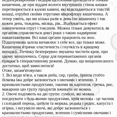
кишечник, де при віддачі вологи внутрішніх стінок кишки
перетворюється в калові камені, які відкладаються в товстій
кишці, отруйні своїми отрутами мікрофлору кишечника. А
тепер уявіть, що ми кілька разів в день їли мішанину і так
кожен день, тиждень, місяць, рік...Відбувається ефект
накопичення отрут і токсинів. Можна тільки дивуватися, як
організм справляється довгі роки з такою надмірним
навантаженням. Всі наші органи працюють на знос.
Підшлункова залоза вичавлює з себе все, що тільки може.
Кишечник втрачає еластичність і гнучкість в кращому
випадку...Печінку безперервно змушена чистити кров, при
цьому зношуючись. Серце для перевантажених органів
працює в гіперактивному режимі. Думаю, що вищеописаного
достатньо, щоб замислитися!
Отже, запам'ятовуємо:
1. Всі види м'яса, а також риба, сир, гриби, бринза (тобто
білкова їжа добре засвоюється з овочами і зеленню. З
крахмалистыми продуктами, такими як картопля, гречка, рис,
макарони цю групу продуктів вживати не можна.
2. Овочі поділяють на дві групи: сумісні, які можна
поєднувати з будь-якими продуктами, крім молока - це часник
і солодкий перець, цибуля та морква, редька і редис, капуста і
огірки, і несумісні овочі, які добре засвоюються з
крахмалистыми продуктами, зеленню і сумісними овочами і