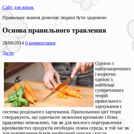
Сайт для жінок
Правильне знання дозволяє людині бути здоровою
Основа правильного травлення
28/09/2014
0 комментария
Дієти
Однією з
найпоширеніших
і водночас
однією з
найбільш
суперечливих
теорій
правильного
харчування є
система роздільного харчування. Прихильники цієї теорії
стверджують, що одночасне засвоєння крохмалю і білка
практично неможливо, так як для якісного перетравлення
крохмалистих продуктів необхідна лужна середа, в той час як
для розщеплення білків необхідний пепсин і кисле