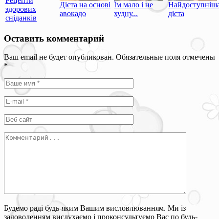
Рецепти
Дієта на основі
Їм мало і не
Найдоступніш
здорових
авокадо
худну...
дієта
сніданків
Оставить комментарий
Ваш email не будет опубликован. Обязательные поля отмечены
*
Будемо раді будь-яким Вашим висловлюванням. Ми із
задоволенням вислухаємо і проконсультуємо Вас по будь-