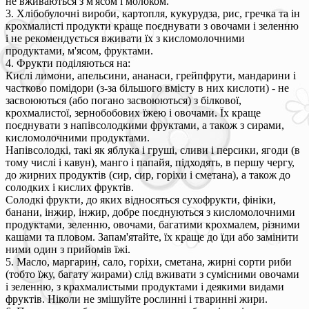
не вживаються з м'ясом і молоком.
3. Хлібобулочні вироби, картопля, кукурудза, рис, гречка та ін
крохмалисті продукти краще поєднувати з овочами і зеленню
і не рекомендується вживати їх з кисломолочними
продуктами, м'ясом, фруктами.
4. Фрукти поділяються на:
Кислі лимони, апельсини, ананаси, грейпфрути, мандарини і
частково помідори (з-за більшого вмісту в них кислоти) - не
засвоюються (або погано засвоюються) з білкової,
крохмалистої, зернобобових їжею і овочами. Їх краще
поєднувати з напівсолодкими фруктами, а також з сирами,
кисломолочними продуктами.
Напівсолодкі, такі як яблука і груші, сливи і персики, ягоди (в
тому числі і кавун), манго і папайя, підходять, в першу чергу,
до жирних продуктів (сир, сир, горіхи і сметана), а також до
солодких і кислих фруктів.
Солодкі фрукти, до яких відносяться сухофрукти, фініки,
банани, інжир, інжир, добре поєднуються з кисломолочними
продуктами, зеленню, овочами, багатими крохмалем, різними
кашами та пловом. Запам'ятайте, їх краще до їди або замінити
ними один з прийомів їжі.
5. Масло, маргарин, сало, горіхи, сметана, жирні сорти риби
(тобто їжу, багату жирами) слід вживати з сумісними овочами
і зеленню, з крахмалистыми продуктами і деякими видами
фруктів. Ніколи не змішуйте рослинні і тваринні жири.