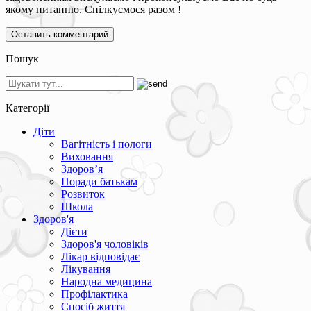
якому питанню. Спілкуємося разом !
Пошук
Категорії
Діти
Вагітність і пологи
Виховання
Здоров’я
Поради батькам
Розвиток
Школа
Здоров'я
Дієти
Здоров'я чоловіків
Лікар відповідає
Лікування
Народна медицина
Профілактика
Спосіб життя