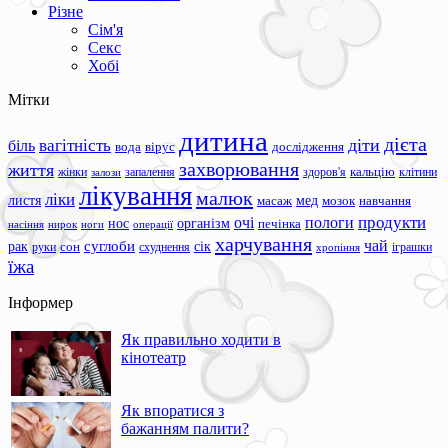
Різне
Сім'я
Секс
Хобі
Мітки
дитина
дієта
вагітність
діти
біль
вода
вірус
дослідження
захворювання
життя
жінки
запалення
здоров'я
кальцію
клітини
залози
лікування
малюк
ліки
листя
мед
масаж
мозок
навчання
продукти
очі
пологи
нос
організм
печінка
ноги
операції
насіння
нирок
харчування
чай
суглоби
сік
рак
сон
руки
схуднення
іграшки
хропіння
їжа
Інформер
Як правильно ходити в
кінотеатр
Як впоратися з
бажанням палити?