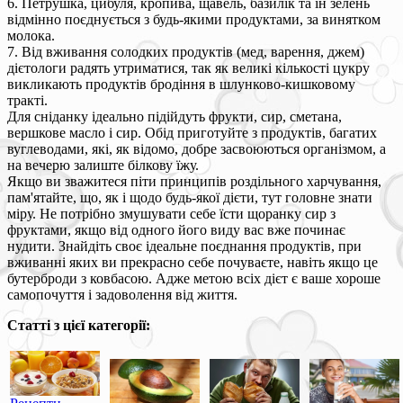
6. Петрушка, цибуля, кропива, щавель, базилік та ін зелень
відмінно поєднується з будь-якими продуктами, за винятком
молока.
7. Від вживання солодких продуктів (мед, варення, джем)
дієтологи радять утриматися, так як великі кількості цукру
викликають продуктів бродіння в шлунково-кишковому
тракті.
Для сніданку ідеально підійдуть фрукти, сир, сметана,
вершкове масло і сир. Обід приготуйте з продуктів, багатих
вуглеводами, які, як відомо, добре засвоюються організмом, а
на вечерю залиште білкову їжу.
Якщо ви зважитеся піти принципів роздільного харчування,
пам'ятайте, що, як і щодо будь-якої дієти, тут головне знати
міру. Не потрібно змушувати себе їсти щоранку сир з
фруктами, якщо від одного його виду вас вже починає
нудити. Знайдіть своє ідеальне поєднання продуктів, при
вживанні яких ви прекрасно себе почуваєте, навіть якщо це
бутерброди з ковбасою. Адже метою всіх дієт є ваше хороше
самопочуття і задоволення від життя.
Статті з цієї категорії: