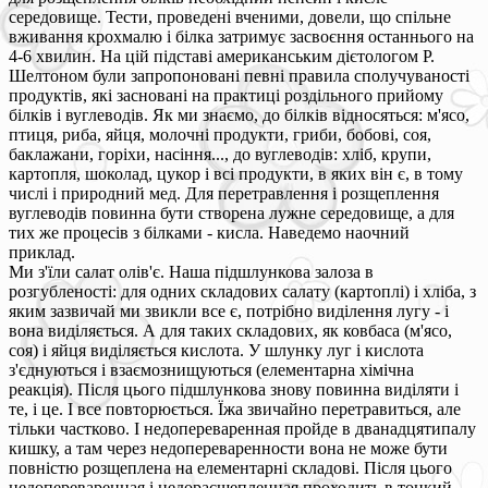
середовище. Тести, проведені вченими, довели, що спільне
вживання крохмалю і білка затримує засвоєння останнього на
4-6 хвилин. На цій підставі американським дієтологом Р.
Шелтоном були запропоновані певні правила сполучуваності
продуктів, які засновані на практиці роздільного прийому
білків і вуглеводів. Як ми знаємо, до білків відносяться: м'ясо,
птиця, риба, яйця, молочні продукти, гриби, бобові, соя,
баклажани, горіхи, насіння..., до вуглеводів: хліб, крупи,
картопля, шоколад, цукор і всі продукти, в яких він є, в тому
числі і природний мед. Для перетравлення і розщеплення
вуглеводів повинна бути створена лужне середовище, а для
тих же процесів з білками - кисла. Наведемо наочний
приклад.
Ми з'їли салат олів'є. Наша підшлункова залоза в
розгубленості: для одних складових салату (картоплі) і хліба, з
яким зазвичай ми звикли все є, потрібно виділення лугу - і
вона виділяється. А для таких складових, як ковбаса (м'ясо,
соя) і яйця виділяється кислота. У шлунку луг і кислота
з'єднуються і взаємознищуються (елементарна хімічна
реакція). Після цього підшлункова знову повинна виділяти і
те, і це. І все повторюється. Їжа звичайно перетравиться, але
тільки частково. І недопереваренная пройде в дванадцятипалу
кишку, а там через недопереваренности вона не може бути
повністю розщеплена на елементарні складові. Після цього
недопереваренная і недорасщепленная проходить в тонкий