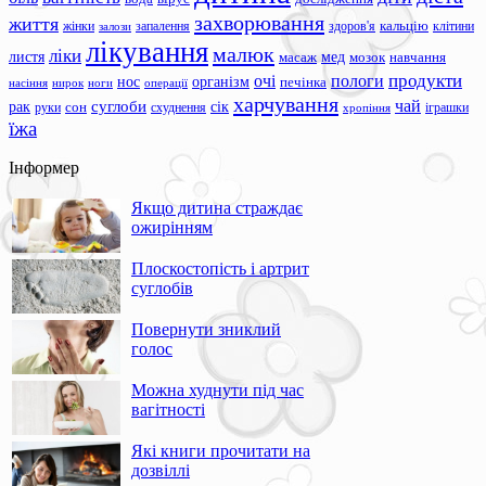
захворювання
життя
жінки
запалення
здоров'я
кальцію
клітини
залози
лікування
малюк
ліки
листя
мед
масаж
мозок
навчання
продукти
очі
пологи
нос
організм
печінка
ноги
операції
насіння
нирок
харчування
чай
суглоби
сік
рак
сон
руки
схуднення
іграшки
хропіння
їжа
Інформер
Якщо дитина страждає
ожирінням
Плоскостопість і артрит
суглобів
Повернути зниклий
голос
Можна худнути під час
вагітності
Які книги прочитати на
дозвіллі