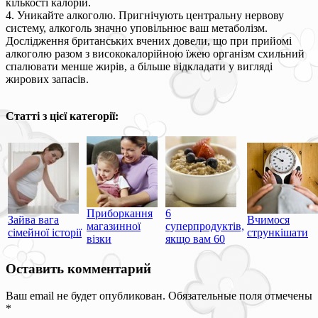
кількості калорій.
4. Уникайте алкоголю. Пригнічують центральну нервову
систему, алкоголь значно уповільнює ваш метаболізм.
Дослідження британських вчених довели, що при прийомі
алкоголю разом з висококалорійною їжею організм схильний
спалювати менше жирів, а більше відкладати у вигляді
жирових запасів.
Статті з цієї категорії:
Приборкання
6
Зайва вага
Вчимося
магазинної
суперпродуктів,
сімейної історії
стрункішати
візки
якщо вам 60
Оставить комментарий
Ваш email не будет опубликован. Обязательные поля отмечены
*