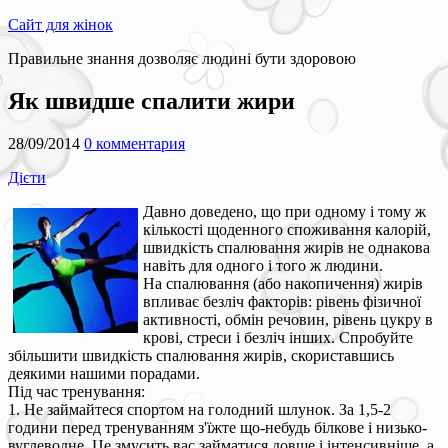
Сайт для жінок
Правильне знання дозволяє людині бути здоровою
Як швидше спалити жири
28/09/2014
0 комментария
Дієти
Давно доведено, що при одному і тому ж
кількості щоденного споживання калорій,
швидкість спалювання жирів не однакова
навіть для одного і того ж людини.
На спалювання (або накопичення) жирів
впливає безліч факторів: рівень фізичної
активності, обмін речовин, рівень цукру в
крові, стреси і безліч інших. Спробуйте
збільшити швидкість спалювання жирів, скориставшись
деякими нашими порадами.
Під час тренування:
1. Не займайтеся спортом на голодний шлунок. За 1,5-2
години перед тренуванням з'їжте що-небудь білкове і низько-
вуглеводне. Це змусить вас займатися довше і інтенсивніше, а