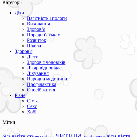
Категорії
Діти
Вагітність і пологи
Виховання
Здоров’я
Поради батькам
Розвиток
Школа
Здоров'я
Дієти
Здоров'я чоловіків
Лікар відповідає
Лікування
Народна медицина
Профілактика
Спосіб життя
Різне
Сім'я
Секс
Хобі
Мітки
дитина
дієта
вагітність
діти
біль
вода
вірус
дослідження