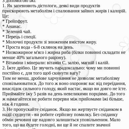
З допомогою їжі:
1. Як запевняють дієтологи, деякі види продуктів
прискорюють метаболізм і спалювання зайвих жирів і калорій.
Це:
* Грейпфрут.
* Ананас.
* Зелений чай.
* Перець і спеції.
* Молочні продукти зі зниженим вмістом жиру.
* Проста вода - 6-8 склянок на день.
* Низкожирное м'ясо і жирна риба (білки повинні складати не
менше 40% загального раціону).
* Вітаміни і мінерали: вітамін С, залізо, магній і калій.
2. Їжте дрібно. Це звучить парадоксально: чому ми повинні
постійно є, для того щоб скинути вагу?
Тим не менш, дробове харчування не дозволяє метаболізму
сповільнюватися. До того ж воно охороняє вас від переїдання,
внаслідок сильного голоду, який настає, якщо ви довго не їсте.
Приймайте їжу 5 разів на день невеликими порціями. До того
ж намагайтеся не робити перерви між прийомами їжі більше,
ніж 4 години.
3. Не пропускайте сніданок. Якщо ви жертвуєте сніданком в
надії схуднути - ви робите серйозну помилку. Без сніданку
обмін речовин ще надовго залишиться уповільненим. Мало
того, що ви будете голодні, ви ще й не спалите значної