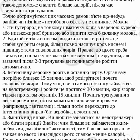
також допоможе спалити більше калорій, ніж за час
звичайного тренування.
Точно дотримуйтеся цих часових рамок: з'їсте що-небудь
раніше чи пізніше - потрібного ефекту не виникне. Можна
з'їсти бутерброд на тонкому шматочку хліба з вареною куркою
або низькожирної бринзою або випити хоча б склянку молока.
2. Вдихайте тільки носом, видихати тільки ротом - це
стабілізує ритм серця, більш повно насичує кров киснем і
підвищує темп спалювання жирів. Правда, до цього треба
звикнути, спочатку це здається незвичним і незручним, але
зазвичай після 2-3 тренувань ви починаєте це робити
автоматично.
3. Інтенсивну аеробіку робіть в останню чергу. Організму
потрібно близько 15 хвилин, щоб розігрітися і почати
спалювати жири. Тому якщо ви з самого початку займаєтеся
на велотренажері і робите це протягом 30 хвилин, жир згоряє
тільки протягом останніх 15 хвилин. Почніть тренування з
легкої розминки, потім займіться силовими вправами
(наприклад, гантелями) і тільки потім переходите до
інтенсивних вправ (біг, аеробіка, велосипед).
4. Змініть вид вправ. Ви любите займатися на велотренажері
або бігати вранці? Знайте: чим більше ви займаєтеся яким-
небудь видом фізичної активності, тим більше ваш організм
звикає до нього і внаслідок цього спалює менше калорій.
Якщо ви хочете підвищити швидкість обміну речовин, змініть