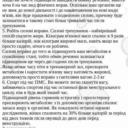
хоча б на час вид фізичних вправ. Оскільки ваш організм ще
не звик до нової діяльності і до навантаження на нові види
м'язів, він буде працювати з подвоєною силою, причому буде
залишатися в такому стані більш тривалий час після
тренування.
5. Робіть силові вправи. Силові тренування - найвірніший
спосіб спалити жири. Кілограм м'язової маси спалює в 9 разів
більше калорій, ніж кілограм жирової маси, навіть якщо ви
просто сидите, нічого не роблячи.
Силові вправи до того ж підвищують ваш метаболізм в
спокійному стані, тобто обмін речовин залишається
підвищеним ще через дві години після тренування.
Якщо немає часу піти в тренажерний зал, прискорити
метаболізм і наростити м'язову масу натомість жирової,
допоможуть прості вправи з гантелями вагою 2-3 кг
6. Спорт під час ПМС. Ви можете легко скинути вагу,
займаючись спортом під час останньої фази менструального
циклу, ніж в будь який інший час.
Підвищений рівень гормонів естрогену і прогестерону
прискорюють метаболізм: з їх допомогою організм спалює
запаси жиру в організмі. Як показують останні наукові
дослідження, жінки спалюють на 30% більше калорій за період
від двох тижнів після овуляції до двох днів перед
менструацією.