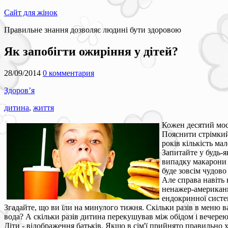
Сайт для жінок
Правильне знання дозволяє людині бути здоровою
Як запобігти ожиріння у дітей?
28/09/2014
0 комментария
Здоров’я
дитина
,
життя
Кожен десятий мос
Пояснити стрімкий
років кількість ма
Запитайте у будь-я
випадку макарони і
буде зовсім чудово 
Але справа навіть 
ненажер-американці
ендокринної систем
Згадайте, що ви їли на минулого тижня. Скільки разів в меню в
вода? А скільки разів дитина перекушував між обідом і вечере
Діти - відображення батьків. Якщо в сім'ї прийнято правильно х