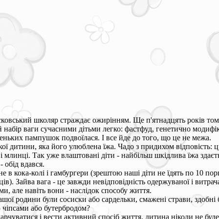
ковський школяр страждає ожирінням. Ще п'ятнадцять років тому 
 набір ваги сучасними дітьми легко: фастфуд, генетично модифіко
леньких пампушок подвоїлася. І все йде до того, що це не межа.
кої дитини, яка його улюблена їжа. Чадо з придихом відповість: 
 млинці. Так уже влаштовані діти - найбільш шкідлива їжа здаєт
- обід вдався.
не в кока-колі і гамбургери (зрештою наші діти не їдять по 10 п
в). Зайва вага - це завжди невідповідність одержуваної і витрач
и, але навіть вони - наслідок способу життя.
ашої родини були сосиски або сардельки, смажені страви, здобні 
ю чіпсами або бутербродом?
арчуватися і вести активний спосіб життя, дитина ніколи не буде