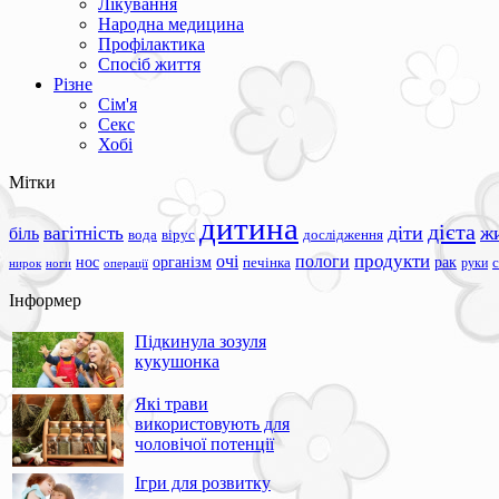
Лікування
Народна медицина
Профілактика
Спосіб життя
Різне
Сім'я
Секс
Хобі
Мітки
дитина
дієта
вагітність
діти
ж
біль
вода
вірус
дослідження
продукти
очі
пологи
нос
організм
рак
печінка
руки
ноги
операції
нирок
Інформер
Підкинула зозуля
кукушонка
Які трави
використовують для
чоловічої потенції
Ігри для розвитку