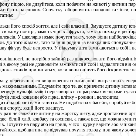
лефону піцою, не дивуйтеся, коли побачите на животі у дитини па
ки б'ють на сполох. Спочатку забороняють солодощі та чіпси, поті
татньо.
ки його спосіб життя, але і свій власний. Змушуєте дитину їсти 
а свіжому повітрі, замість чіпсів - фрукти, замість походу в ресто
омплексів. У школярів немає почуття такту, тому вони найболючіш
. До того ж мама, тато та інші родичі «з найкращих спонукань» в
таку фігуру буде непросто. У підсумку діти замикаються в собі і
внішності, не потрібно зайвий раз підкреслювати його відмінніс
ні в якому разі не дозволяйте замикатися в собі і віддалятися від 
нокласників припиняться, коли вони оцінять його іскрометне поч
у, перегляньте співвідношення споживаної і витрачається енерг
уть максимальними. Подумайте про те, як привчити дитину встава
регляду мультфільмів і переговорів в соцмережах вечорами гуляти
ти лижі, ковзани або гірка, влітку - ролики і велосипед.
дити на обрані вами заняття. Не подобається басейн, спробуйте б
ид спорту, який його влаштує.
му разі не саджайте дитину на жорстку дієту, адже зростаючий орг
е, білий хліб, ковбасу та сосиски, а також все, що можна купити
. Готуйте на пару або на грилі, м'ясо і курку варите або запікайт
агайтеся, щоб дитина не відчував почуття голоду, при якому хочет
ів.