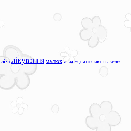
лікування
малюк
ліки
я
мед
масаж
мозок
навчання
насіння