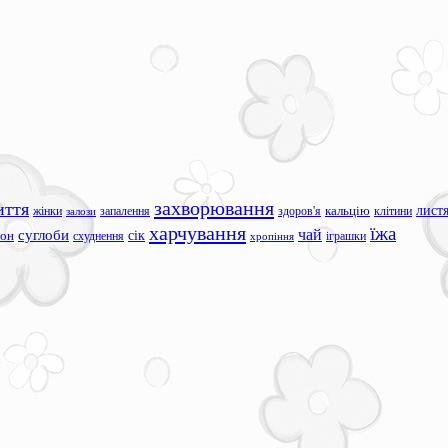
захворювання
иття
лист
жінки
запалення
здоров'я
кальцію
клітини
залози
харчування
їжа
чай
суглоби
сік
сон
схуднення
іграшки
хропіння