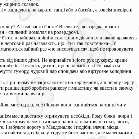
ру жирних складок.
м записують на карате, танці або в басейн, а зовсім зневірені
кашу? А самі часто її їсте? Вселяєте, що зарядка вранці
ран - спільний дозвілля на ролердромі.
е б'ють в найвразливіші місця. Повну дівчинку в школі дражнять
 черговий раз нагадають, що «ти і так товстенька». У
 намагаються зайвий раз «не висовуватися», щоб не провокувати
ть від інших дітей. Не виривайте з його рук цукерку, краще
однолітків. Поясніть дитині, що не кількість кілограмів на
уття гумору, чудовий дар оповідача або віртуозне володіння
ії. При цьому не зациклюйтеся на харчуванні, а в першу чергу
ти раніше, щоб зробити ранкову гімнастику, як ввести в звичку
 з друзями на вулиці.
ойові мистецтва, «не пішли» вони, запишіться на танці чи у
анізм має в достатку отримувати необхідні йому білки, жири і
 в кожному наметі: газовані напої та пакетовані соки, чіпси,
е. І забудьте дорогу в Макдоналдс і подібні злачні місця.
ься наїстися до відвалу, годуєте його частіше, але маленькими