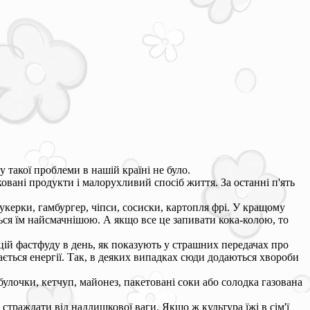
такої проблеми в нашій країні не було.
вані продукти і малорухливий спосіб життя. За останні п'ять
цукерки, гамбургер, чіпси, сосиски, картопля фрі. У кращому
ься їм найсмачнішою. А якщо все це запивати кока-колою, то
орцій фастфуду в день, як показують у страшних передачах про
ається енергії. Так, в деяких випадках сюди додаються хвороби
булочки, кетчуп, майонез, пакетовані соки або солодка газована
 страждати від надлишкової ваги. Якщо ж культура їжі в сім'ї