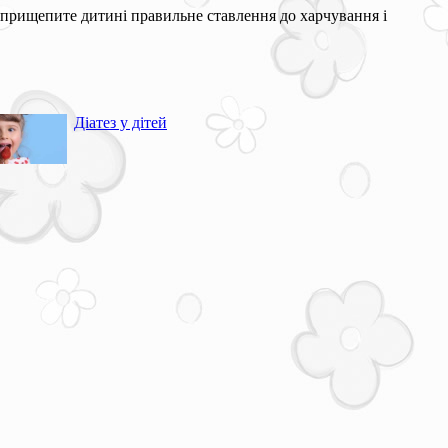
з прищепите дитині правильне ставлення до харчування і
Діатез у дітей