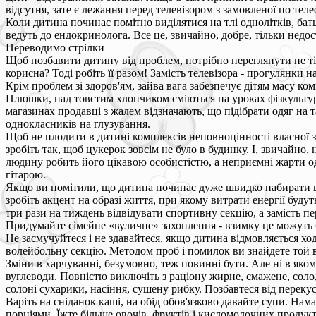
відсутня, зате є лежання перед телевізором з замовленої по те
Коли дитина починає помітно виділятися на тлі однолітків, бать
ведуть до ендокринолога. Все це, звичайно, добре, тільки недос
Переводимо стрілки
Щоб позбавити дитину від проблем, потрібно переглянути не тіль
корисна? Тоді робіть її разом! Замість телевізора - прогулянки н
Крім проблем зі здоров'ям, зайва вага забезпечує дітям масу к
Плюшки, над товстим хлопчиком сміються на уроках фізкультури
магазинах продавці з жалем відзначають, що підібрати одяг на 
однокласників на глузування.
Щоб не плодити в дитині комплексів неповноцінності власної зо
зробіть так, щоб цукерок зовсім не було в будинку. І, звичайно, 
людину робить його цікавою особистістю, а неприємні жарти од
гітарою.
Якщо ви помітили, що дитина починає дуже швидко набирати ваг
зробіть акцент на образі життя, при якому витрати енергії буд
три рази на тиждень відвідувати спортивну секцію, а замість пе
Придумайте сімейне «вуличне» захоплення - взимку це можуть бу
Не засмучуйтеся і не здавайтеся, якщо дитина відмовляється хо
волейбольну секцію. Методом проб і помилок ви знайдете той в
Зміни в харчуванні, безумовно, теж повинні бути. Але ні в яко
вуглеводи. Повністю виключіть з раціону жирне, смажене, солодк
солоні сухарики, насіння, сушену рибку. Позбавтеся від перекусів
Варіть на сніданок каші, на обід обов'язково давайте супи. Нам
порціями. Їжте більше овочів, фруктів і кисломолочних продукт