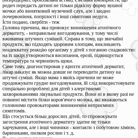
родич передасть дитині не тільки рідкісну форму вушної
мочки або винятковий музичний слух, але і заодно
почервоніння, попрілості і інші симптоми недуги.
Їсти подано, свербіти - теж
Головна причина, яка провокує виникнення атопічного
дерматиту, - неправильне вигодовування, у тому числі
вживання штучних сумішей. Справа в тому, що звичайні
продукти, які підходять здоровим хлопцям, викликають
неадекватну реакцію організму у дітей з поганою спадковістю:
на їх шкірі утворюються висипання, ерозії, підвищується
температура та червоніють щоки.
Саме тому, диагностировав у крихти атопічний дерматит,
лікар наказує як можна довше не переводити дитину на
штучні суміші. Якщо мама з якоїсь причини не може
продовжувати грудне вигодовування, їй слід використовувати
спеціально розроблені для дітей з алергічними
захворюваннями лікувальні продукти. Вони ні в якому разі не
повинні містити білки коров'ячого молока, які вважаються
головними провокаторами виникнення неприємних
симптомів.
Що стосується більш дорослих дітей, то спровокувати
загострення атопічного дерматиту здатне не тільки
харчування, але і інші чинники - контакти з побутовою хімією,
барвниками, пилком рослин і т. д.