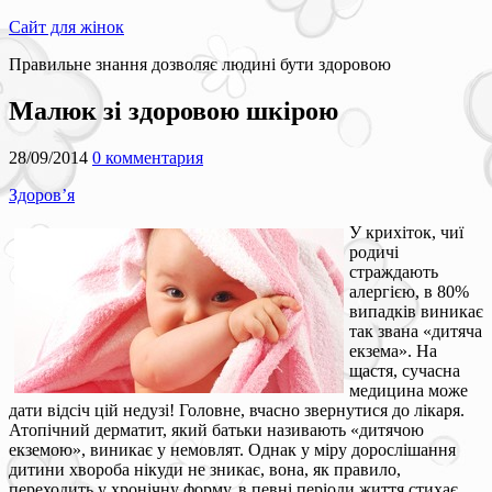
Сайт для жінок
Правильне знання дозволяє людині бути здоровою
Малюк зі здоровою шкірою
28/09/2014
0 комментария
Здоров’я
У крихіток, чиї
родичі
страждають
алергією, в 80%
випадків виникає
так звана «дитяча
екзема». На
щастя, сучасна
медицина може
дати відсіч цій недузі! Головне, вчасно звернутися до лікаря.
Атопічний дерматит, який батьки називають «дитячою
екземою», виникає у немовлят. Однак у міру дорослішання
дитини хвороба нікуди не зникає, вона, як правило,
переходить у хронічну форму, в певні періоди життя стихає,