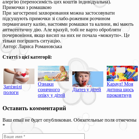
алергію (переносимість цих коштів індивідуальна).
Примочки з ромашкою
При загостренні захворювання можна застосовувати
підсушують примочки зі слабо-рожевим розчином
перманганату калію, настоями ромашки та калини, які мають
антисептичну дію. Але врахуй, тобі не варто обробляти
почервоніння, якщо висип на них не почала «мокнути». Це
тільки погіршить ситуацію.
Автор: Лариса Романовська
Статті з цієї категорії:
Ознаки
Караул! Моя
Запізнілі
сонячного
Діатез у дітей
дитина щось
пологи
опіку у дітей
проковтнув
Оставить комментарий
Ваш email не будет опубликован. Обязательные поля отмечены
*