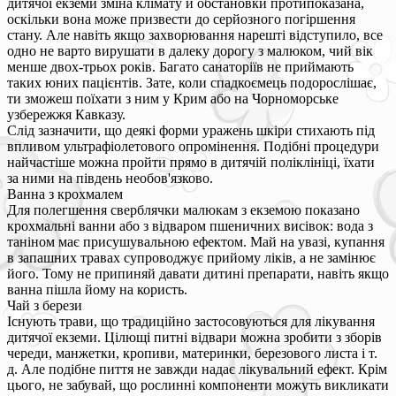
дитячої екземи зміна клімату й обстановки протипоказана,
оскільки вона може призвести до серйозного погіршення
стану. Але навіть якщо захворювання нарешті відступило, все
одно не варто вирушати в далеку дорогу з малюком, чий вік
менше двох-трьох років. Багато санаторіїв не приймають
таких юних пацієнтів. Зате, коли спадкоємець подорослішає,
ти зможеш поїхати з ним у Крим або на Чорноморське
узбережжя Кавказу.
Слід зазначити, що деякі форми уражень шкіри стихають під
впливом ультрафіолетового опромінення. Подібні процедури
найчастіше можна пройти прямо в дитячій поліклініці, їхати
за ними на південь необов'язково.
Ванна з крохмалем
Для полегшення сверблячки малюкам з екземою показано
крохмальні ванни або з відваром пшеничних висівок: вода з
таніном має присушувальною ефектом. Май на увазі, купання
в запашних травах супроводжує прийому ліків, а не замінює
його. Тому не припиняй давати дитині препарати, навіть якщо
ванна пішла йому на користь.
Чай з берези
Існують трави, що традиційно застосовуються для лікування
дитячої екземи. Цілющі питні відвари можна зробити з зборів
череди, манжетки, кропиви, материнки, березового листа і т.
д. Але подібне пиття не завжди надає лікувальний ефект. Крім
цього, не забувай, що рослинні компоненти можуть викликати