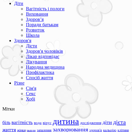
Діти
Вагітність і пологи
Виховання
Здоров’я
Поради батькам
Розвиток
Школа
Здоров'я
Дієти
Здоров'я чоловіків
Лікар відповідає
Лікування
Народна медицина
Профілактика
Спосіб життя
Різне
Сім'я
Секс
Хобі
Мітки
дитина
дієта
вагітність
діти
біль
вода
вірус
дослідження
захворювання
життя
жінки
запалення
здоров'я
кальцію
клітини
залози