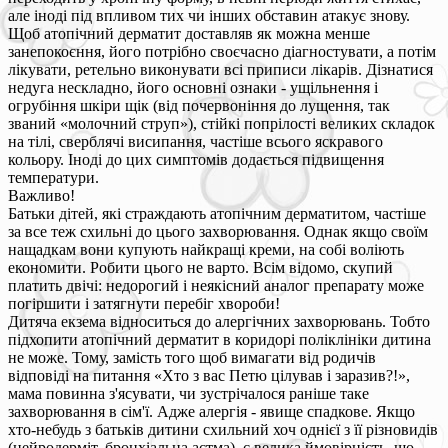
але іноді під впливом тих чи інших обставин атакує знову.
Щоб атопічний дерматит доставляв як можна менше
занепокоєння, його потрібно своєчасно діагностувати, а потім
лікувати, ретельно виконувати всі приписи лікарів. Дізнатися
недуга нескладно, його основні ознаки - ущільнення і
огрубіння шкіри щік (від почервоніння до лущення, так
званий «молочний струп»), стійкі попрілості великих складок
на тілі, сверблячі висипання, частіше всього яскравого
кольору. Іноді до цих симптомів додається підвищення
температури.
Важливо!
Батьки дітей, які страждають атопічним дерматитом, частіше
за все теж схильні до цього захворювання. Однак якщо своїм
нащадкам вони купують найкращі креми, на собі воліють
економити. Робити цього не варто. Всім відомо, скупий
платить двічі: недорогий і неякісний аналог препарату може
погіршити і затягнути перебіг хвороби!
Дитяча екзема відноситься до алергічних захворювань. Тобто
підхопити атопічний дерматит в коридорі поліклініки дитина
не може. Тому, замість того щоб вимагати від родичів
відповіді на питання «Хто з вас Петю цілував і заразив?!»,
мама повинна з'ясувати, чи зустрічалося раніше таке
захворювання в сім'ї. Адже алергія - явище спадкове. Якщо
хто-небудь з батьків дитини схильний хоч однієї з її різновидів
(нейродерміт, бронхіальна астма), є велика ймовірність, що