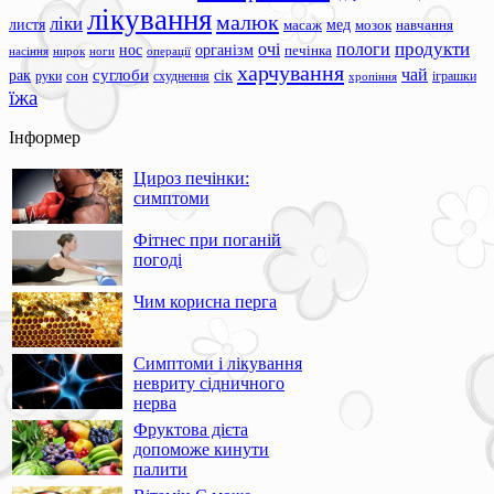
лікування
малюк
ліки
листя
мед
масаж
мозок
навчання
продукти
очі
пологи
нос
організм
печінка
ноги
операції
насіння
нирок
харчування
чай
суглоби
сік
рак
сон
руки
схуднення
іграшки
хропіння
їжа
Інформер
Цироз печінки:
симптоми
Фітнес при поганій
погоді
Чим корисна перга
Симптоми і лікування
невриту сідничного
нерва
Фруктова дієта
допоможе кинути
палити