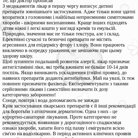
Те, що доктор прописав
З медикаментів лікар в першу чергу виписує дитині
препарати зовнішнього застосування. Адже тільки вони здатні
впоратися з головними і найбільш неприємними симптомами
хвороби - шкірними висипаннями. Краще інших підходять
дітям ніжні і легкі кошти у вигляді кремів та емульсій.
Природно, значення має не тільки текстура, але і склад.
Ефективні сучасні та безпечні препарати не містять
агресивних для епідермісу фтору і хлору. Вони працюють
виключно в осередку ураження, не зачіпаючи при цьому
здорову шкіру.
Щоб зупинити подальший розвиток алергії, лікар призначає
антигістамінні ліки, які треба вживати не більше 10-14 днів
поспіль. Якщо виникають ускладнення (гнійні прояви), до
наявних препаратів додають антибіотики. Май на увазі, їх теж
повинен призначити фахівець. Експериментувати з такими
серйозними ліками і самостійно визначати їх дозу
категорично заборонено!
Сонце, повітря і вода допомагають не завжди
Крім застосування лікарських препаратів є й інші рекомендації
для боротьби з атопічним дерматитом. Одна з них - це
курортно-санаторне лікування. Проте категорично не
рекомендується, виявивши у дорогоцінного спадкоємця
ознаки хвороби, хапати його під пахву і емігрувати всією
сім'єю на водолікарню. В період активних клінічних проявів