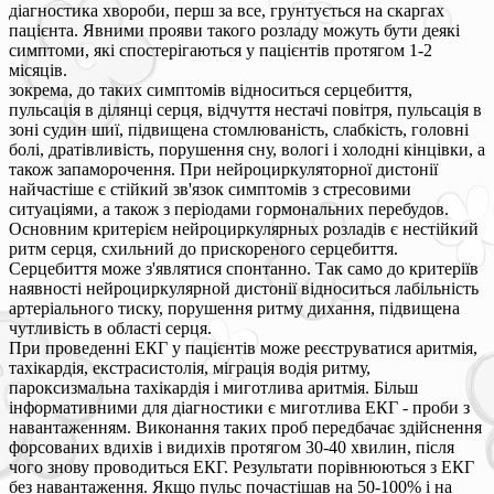
діагностика хвороби, перш за все, грунтується на скаргах
пацієнта. Явними прояви такого розладу можуть бути деякі
симптоми, які спостерігаються у пацієнтів протягом 1-2
місяців.
зокрема, до таких симптомів відноситься серцебиття,
пульсація в ділянці серця, відчуття нестачі повітря, пульсація в
зоні судин шиї, підвищена стомлюваність, слабкість, головні
болі, дратівливість, порушення сну, вологі і холодні кінцівки, а
також запаморочення. При нейроциркуляторної дистонії
найчастіше є стійкий зв'язок симптомів з стресовими
ситуаціями, а також з періодами гормональних перебудов.
Основним критерієм нейроциркулярных розладів є нестійкий
ритм серця, схильний до прискореного серцебиття.
Серцебиття може з'являтися спонтанно. Так само до критеріїв
наявності нейроциркулярной дистонії відноситься лабільність
артеріального тиску, порушення ритму дихання, підвищена
чутливість в області серця.
При проведенні ЕКГ у пацієнтів може реєструватися аритмія,
тахікардія, екстрасистолія, міграція водія ритму,
пароксизмальна тахікардія і миготлива аритмія. Більш
інформативними для діагностики є миготлива ЕКГ - проби з
навантаженням. Виконання таких проб передбачає здійснення
форсованих вдихів і видихів протягом 30-40 хвилин, після
чого знову проводиться ЕКГ. Результати порівнюються з ЕКГ
без навантаження. Якщо пульс почастішав на 50-100% і на