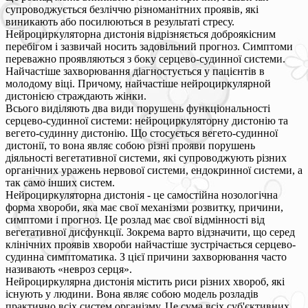
супроводжується безліччю різноманітних проявів, які
виникають або посилюються в результаті стресу.
Нейроциркуляторна дистонія відрізняється доброякісним
перебігом і зазвичай носить задовільний прогноз. Симптоми
переважно проявляються з боку серцево-судинної системи.
Найчастіше захворювання діагностується у пацієнтів в
молодому віці. Причому, найчастіше нейроциркулярной
дистонією страждають жінки.
Всього виділяють два види порушень функціональності
серцево-судинної системи: нейроциркуляторну дистонію та
вегето-судинну дистонію. Що стосується вегето-судинної
дистонії, то вона являє собою різні прояви порушень
діяльності вегетативної системи, які супроводжують різних
органічних уражень нервової системи, ендокринної системи, а
так само інших систем.
Нейроциркуляторна дистонія - це самостійна нозологічна
форма хвороби, яка має свої механізми розвитку, причини,
симптоми і прогноз. Це розлад має свої відмінності від
вегетативної дисфункції. Зокрема варто відзначити, що серед
клінічних проявів хвороби найчастіше зустрічається серцево-
судинна симптоматика. З цієї причини захворювання часто
називають «невроз серця».
Нейроциркулярна дистонія містить риси різних хвороб, які
існують у людини. Вона являє собою модель розладів
практично всіх систем організму. Це сума всіх суб'єктивних