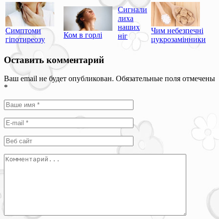
Сигнали
лиха
наших
Симптоми
Чим небезпечні
Ком в горлі
ніг
гіпотиреозу
цукрозамінники
Оставить комментарий
Ваш email не будет опубликован. Обязательные поля отмечены
*