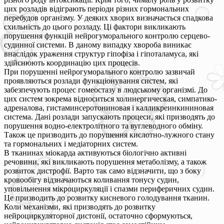
цих розладів відіграють періоди різних гормональних
перебудов організму. У деяких хворих визначається спадкова
схильність до цього розладу. Ці фактори викликають
порушення функцій нейрогуморального контролю серцево-
судинної системи. В даному випадку хвороба виникає
внаслідок ураження структур гіпофіза і гіпоталамуса, які
здійснюють координацію цих процесів.
При порушенні нейрогуморального контролю зазвичай
проявляються розлади функціонування систем, які
забезпечують процес гомеостазу в людському організмі. До
цих систем зокрема відноситься холинергическая, симпатико-
адреналова, гистаминсеротониновая і калликреинкининовая
система. Дані розлади запускають процеси, які призводять до
порушення водно-електролітного та вуглеводного обміну.
Також це призводить до порушення кислотно-лужного стану
та гормональних і медіаторних систем.
В тканинах міокарда активуються біологічно активні
речовини, які викликають порушення метаболізму, а також
розвиток дистрофії. Варто так само відзначити, що з боку
кровообігу відзначаються коливання тонусу судин,
уповільнення мікроциркуляції і спазми периферичних судин.
Це призводить до розвитку кисневого голодування тканин.
Коли механізми, які призводять до розвитку
нейроциркуляторної дистонії, остаточно сформуються,