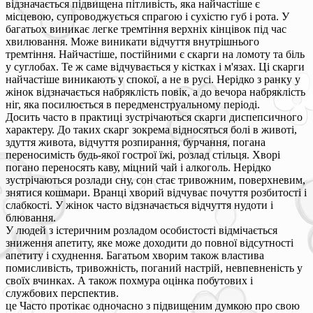
відзначається підвищена пітливість, яка найчастіше є
місцевою, супроводжується спрагою і сухістю губ і рота. У
багатьох виникає легке тремтіння верхніх кінцівок під час
хвилювання. Може виникати відчуття внутрішнього
тремтіння. Найчастіше, постійними є скарги на ломоту та біль
у суглобах. Те ж саме відчувається у кістках і м'язах. Ці скарги
найчастіше виникають у спокої, а не в русі. Нерідко з ранку у
жінок відзначається набряклість повік, а до вечора набряклість
ніг, яка посилюється в передменструальному періоді.
Досить часто в практиці зустрічаються скарги диспепсичного
характеру. До таких скарг зокрема відносяться болі в животі,
здуття живота, відчуття розпирання, бурчання, погана
переносимість будь-якої гострої їжі, розлад стільця. Хворі
погано переносять каву, міцний чай і алкоголь. Нерідко
зустрічаються розлади сну, сон стає тривожним, поверхневим,
знятися кошмари. Вранці хворий відчуває почуття розбитості і
слабкості. У жінок часто відзначається відчуття нудоти і
блювання.
У людей з істеричним розладом особистості відмічається
зниження апетиту, яке може доходити до повної відсутності
апетиту і схуднення. Багатьом хворим також властива
помисливість, тривожність, поганий настрій, невпевненість у
своїх вчинках. А також похмура оцінка побутових і
службових перспектив.
це Часто протікає одночасно з підвищеним думкою про свою