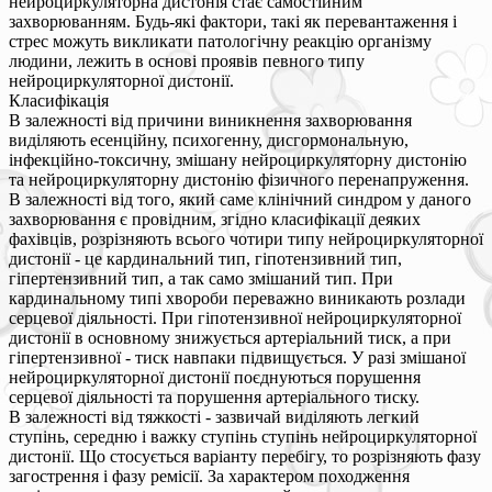
нейроциркуляторна дистонія стає самостійним
захворюванням. Будь-які фактори, такі як перевантаження і
стрес можуть викликати патологічну реакцію організму
людини, лежить в основі проявів певного типу
нейроциркуляторної дистонії.
Класифікація
В залежності від причини виникнення захворювання
виділяють есенційну, психогенну, дисгормональную,
інфекційно-токсичну, змішану нейроциркуляторну дистонію
та нейроциркуляторну дистонію фізичного перенапруження.
В залежності від того, який саме клінічний синдром у даного
захворювання є провідним, згідно класифікації деяких
фахівців, розрізняють всього чотири типу нейроциркуляторної
дистонії - це кардинальний тип, гіпотензивний тип,
гіпертензивний тип, а так само змішаний тип. При
кардинальному типі хвороби переважно виникають розлади
серцевої діяльності. При гіпотензивної нейроциркуляторної
дистонії в основному знижується артеріальний тиск, а при
гіпертензивної - тиск навпаки підвищується. У разі змішаної
нейроциркуляторної дистонії поєднуються порушення
серцевої діяльності та порушення артеріального тиску.
В залежності від тяжкості - зазвичай виділяють легкий
ступінь, середню і важку ступінь ступінь нейроциркуляторної
дистонії. Що стосується варіанту перебігу, то розрізняють фазу
загострення і фазу ремісії. За характером походження