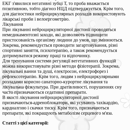
ЕКГ з'явилися негативні зубці Т, то проба вважається
позитивною, тобто діагноз НЦД підтверджується. Крім того,
для діагностики нейроциркулярных розладів використовують
лікарські проби і велоергометрію.
Лікування
При лікуванні нейроциркуляторної дистонії проводяться
немедикаментозні заходи, які дозволяють підвищити
пристосованість організму людини до умов, що змінюються.
Зокрема, рекомендується проводити загартовування, різні
спортивні заняття, психотерапію, а також рекомендується
дотримуватися режиму праці та відпочинку.
Для тренування системи регуляції вегетативних функцій
можна використовувати різні методи фізіотерапії. Зокрема,
лікувальні ванни та душі, електросон, електрофорез і
рефлексотерапію. Крім того, людям з нейроциркулярными
розладами корисно санаторно-курортне лікування та
лікувальна фізкультура. При дратівливості, порушеннях сну
часто призначаються седативні препарати.
В якості лікування нейроциркуляторної дистонії
призначаються-адреноблокатори, які усувають тахікардію,
кардиалгию і скачки тиску. Крім того, призначаються
препарати, які покращують метаболізм серцевого м'яза.
Статті з цієї категорії: