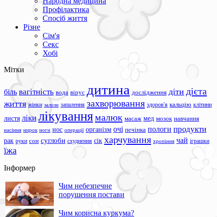
Народна медицина
Профілактика
Спосіб життя
Різне
Сім'я
Секс
Хобі
Мітки
дитина
дієта
вагітність
діти
біль
вода
вірус
дослідження
захворювання
життя
жінки
запалення
здоров'я
кальцію
клітини
залози
лікування
малюк
ліки
листя
мед
масаж
мозок
навчання
продукти
очі
пологи
нос
організм
печінка
ноги
операції
насіння
нирок
харчування
чай
суглоби
сік
рак
сон
руки
схуднення
іграшки
хропіння
їжа
Інформер
Чим небезпечне
порушення постави
Чим корисна куркума?