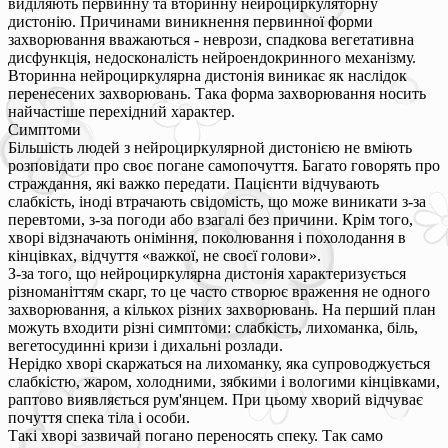
виділяють первинну та вторинну нейроциркуляторну
дистонію. Причинами виникнення первинної форми
захворювання вважаються - неврози, спадкова вегетативна
дисфункція, недосконалість нейроендокринного механізму.
Вторинна нейроциркулярна дистонія виникає як наслідок
перенесених захворювань. Така форма захворювання носить
найчастіше перехідний характер.
Симптоми
Більшість людей з нейроциркулярной дистонією не вміють
розповідати про своє погане самопочуття. Багато говорять про
страждання, які важко передати. Пацієнти відчувають
слабкість, іноді втрачають свідомість, що може виникати з-за
перевтоми, з-за погоди або взагалі без причини. Крім того,
хворі відзначають оніміння, поколювання і похолодання в
кінцівках, відчуття «важкої, не своєї голови».
З-за того, що нейроциркулярна дистонія характеризується
різноманіттям скарг, то це часто створює враження не одного
захворювання, а кількох різних захворювань. На перший план
можуть входити різні симптоми: слабкість, лихоманка, біль,
вегетосудинні кризи і дихальні розлади.
Нерідко хворі скаржаться на лихоманку, яка супроводжується
слабкістю, жаром, холодними, зябкими і вологими кінцівками,
раптово виявляється рум'янцем. При цьому хворий відчуває
почуття спека тіла і особи.
Такі хворі зазвичай погано переносять спеку. Так само