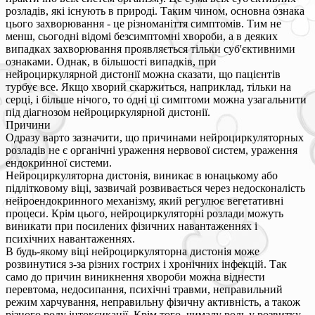
розладів, які існують в природі. Таким чином, основна ознака
цього захворювання - це різноманіття симптомів. Тим не
менш, сьогодні відомі безсимптомні хвороби, а в деяких
випадках захворювання проявляється тільки суб'єктивними
ознаками. Однак, в більшості випадків, при
нейроциркулярной дистонії можна сказати, що пацієнтів
турбує все. Якщо хворий скаржиться, наприклад, тільки на
серці, і більше нічого, то одні ці симптоми можна узагальнити
під діагнозом нейроциркулярной дистонії.
Причини
Одразу варто зазначити, що причинами нейроциркуляторных
розладів не є органічні ураження нервової систем, ураження
ендокринної системи.
Нейроциркуляторна дистонія, виникає в юнацькому або
підлітковому віці, зазвичай розвивається через недосконалість
нейроендокринного механізму, який регулює вегетативні
процеси. Крім цього, нейроциркуляторні розлади можуть
виникати при посилених фізичних навантаженнях і
психічних навантаженнях.
В будь-якому віці нейроциркуляторна дистонія може
розвинутися з-за різних гострих і хронічних інфекцій. Так
само до причин виникнення хвороби можна віднести
перевтома, недосипання, психічні травми, неправильний
режим харчування, неправильну фізичну активність, а також
різного роду інтоксикації. Крім того, чималу роль у розвитку