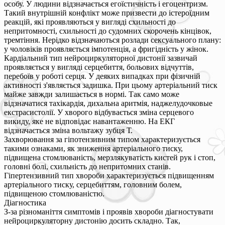
особу. У людини відзначається егоїстичність і егоцентризм.
Такий внутрішній конфлікт може призвести до істероїдним
реакцій, які проявляються у вигляді схильності до
непритомності, схильності до судомних скорочень кінцівок,
тремтіння. Нерідко відзначаються розлади сексуального плану:
у чоловіків проявляється імпотенція, а фригідність у жінок.
Кардіальний тип нейроциркуляторної дистонії зазвичай
проявляється у вигляді серцебиття, больових відчуттів,
перебоїв у роботі серця. У деяких випадках при фізичній
активності з'являється задишка. При цьому артеріальний тиск
майже завжди залишається в нормі. Так само може
відзначатися тахікардія, дихальна аритмія, наджелудочковые
екстрасистолії. У хворого відбувається зміна серцевого
викиду, яке не відповідає навантаженню. На ЕКГ
відзначається зміна вольтажу зубця Т.
Захворювання за гіпотензивним типом характеризується
такими ознаками, як зниження артеріального тиску,
підвищена стомлюваність, мерзлякуватість кистей рук і стоп,
головні болі, схильність до непритомних станів.
Гіпертензивний тип хвороби характеризується підвищенням
артеріального тиску, серцебиттям, головним болем,
підвищеною стомлюваністю.
Діагностика
З-за різноманіття симптомів і проявів хвороби діагностувати
нейроциркуляторну дистонію досить складно. Так,