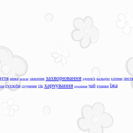
захворювання
иття
лист
жінки
запалення
здоров'я
кальцію
клітини
залози
харчування
їжа
чай
суглоби
сік
сон
схуднення
іграшки
хропіння