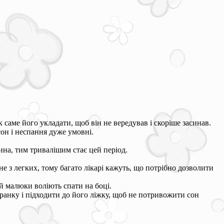
 саме його укладати, щоб він не вередував і скоріше засинав.
он і неспання дуже умовні.
ина, тим тривалішим стає цей період.
е з легких, тому багато лікарі кажуть, що потрібно дозволити
ай малюки воліють спати на боці.
аранку і підходити до його ліжку, щоб не потривожити сон