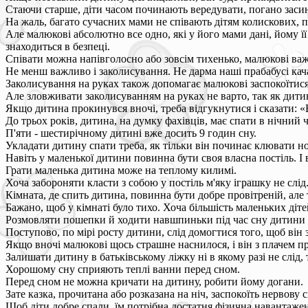
Стаючи старше, діти часом починають вередувати, погано заси
На жаль, багато сучасних мами не співають дітям колискових, 
Але малюкові абсолютно все одно, які у його мами дані, йому ї
знаходиться в безпеці.
Співати можна напівголосно або зовсім тихенько, малюкові важ
Не менш важливо і заколисування. Не дарма наші прабабусі ка
Заколисування на руках також допомагає малюкові заспокоїтися 
Але зловживати заколисуванням на руках не варто, так як дити
Якщо дитина прокинувся вночі, треба відгукнутися і сказати: «
До трьох років, дитина, на думку фахівців, має спати в нічний 
П'яти - шестирічному дитині вже досить 9 годин сну.
Укладати дитину спати треба, як тільки він починає клювати нос
Навіть у маленької дитини повинна бути своя власна постіль. І в
Грати маленька дитина може на теплому килимі.
Хоча забороняти класти з собою у постіль м'яку іграшку не слі
Кімната, де спить дитина, повинна бути добре провітреній, але 
Бажано, щоб у кімнаті було тихо. Хоча більшість маленьких діте
Розмовляти пошепки й ходити навшпиньки під час сну дитини з
Поступово, по мірі росту дитини, слід домогтися того, щоб він 
Якщо вночі малюкові щось страшне наснилося, і він з плачем при
Залишати дитину в батьківському ліжку ні в якому разі не слід,
Хорошому сну сприяють теплі ванни перед сном.
Перед сном не можна кричати на дитину, робити йому догани.
Зате казка, прочитана або розказана на ніч, заспокоїть нервову 
Щоб діти добре спали, їм потрібна достатня фізична навантаже