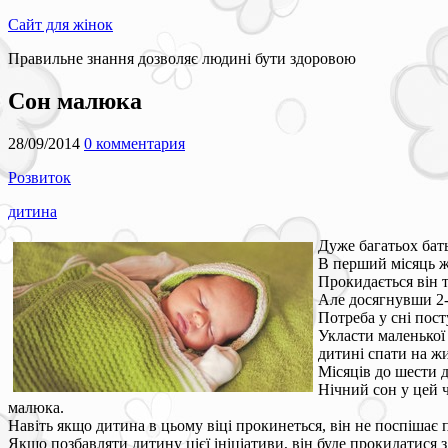
Сайт для жінок
Правильне знання дозволяє людині бути здоровою
Сон малюка
28/09/2014
0 комментария
Розвиток
дитина
Дуже багатьох бать
В перший місяць ж
Прокидається він т
Але досягнувши 2-
Потреба у сні пос
Укласти маленької 
дитині спати на жи
Місяців до шести д
Нічний сон у цей ч
малюка.
Навіть якщо дитина в цьому віці прокинеться, він не поспішає 
Якщо позбавляти дитину цієї ініціативи, він буде прокидатися 