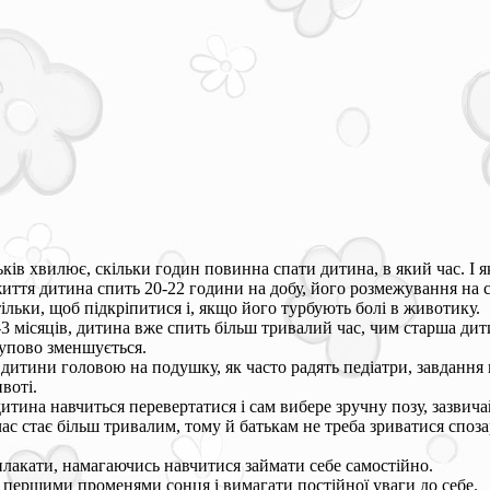
ків хвилює, скільки годин повинна спати дитина, в який час. І як
иття дитина спить 20-22 години на добу, його розмежування на с
ільки, щоб підкріпитися і, якщо його турбують болі в животику.
3 місяців, дитина вже спить більш тривалий час, чим старша дит
тупово зменшується.
дитини головою на подушку, як часто радять педіатри, завдання н
воті.
итина навчиться перевертатися і сам вибере зручну позу, зазвич
ас стає більш тривалим, тому й батькам не треба зриватися споз
плакати, намагаючись навчитися займати себе самостійно.
з першими променями сонця і вимагати постійної уваги до себе.