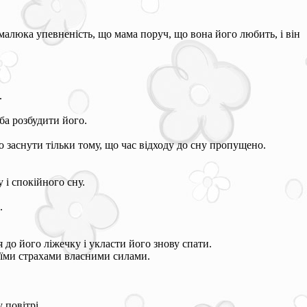
 малюка упевненість, що мама поруч, що вона його любить, і він
.
еба розбудити його.
о заснути тільки тому, що час відходу до сну пропущено.
 і спокійного сну.
.
 до його ліжечку і укласти його знову спати.
своїми страхами власними силами.
 повітрі.