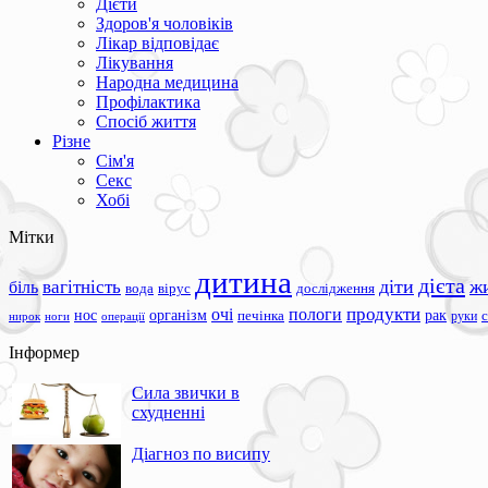
Дієти
Здоров'я чоловіків
Лікар відповідає
Лікування
Народна медицина
Профілактика
Спосіб життя
Різне
Сім'я
Секс
Хобі
Мітки
дитина
дієта
вагітність
діти
ж
біль
вода
вірус
дослідження
продукти
очі
пологи
нос
організм
рак
печінка
руки
ноги
операції
нирок
Інформер
Сила звички в
схудненні
Діагноз по висипу