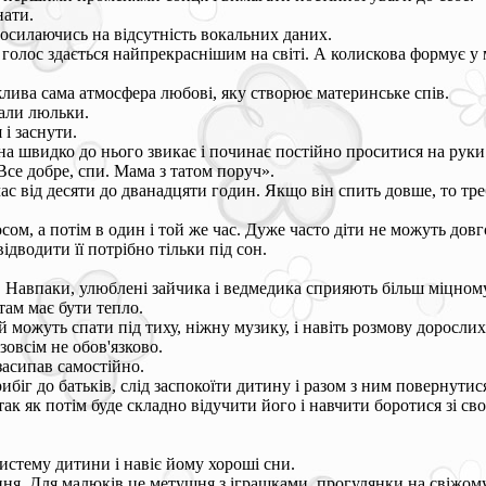
нати.
посилаючись на відсутність вокальних даних.
ї голос здається найпрекраснішим на світі. А колискова формує у
лива сама атмосфера любові, яку створює материнське спів.
чали люльки.
і заснути.
на швидко до нього звикає і починає постійно проситися на руки
Все добре, спи. Мама з татом поруч».
час від десяти до дванадцяти годин. Якщо він спить довше, то тр
ом, а потім в один і той же час. Дуже часто діти не можуть довг
ідводити її потрібно тільки під сон.
д. Навпаки, улюблені зайчика і ведмедика сприяють більш міцному
там має бути тепло.
й можуть спати під тиху, ніжну музику, і навіть розмову дорослих
овсім не обов'язково.
засипав самостійно.
біг до батьків, слід заспокоїти дитину і разом з ним повернутися
 так як потім буде складно відучити його і навчити боротися зі 
систему дитини і навіє йому хороші сни.
ння. Для малюків це метушня з іграшками, прогулянки на свіжому