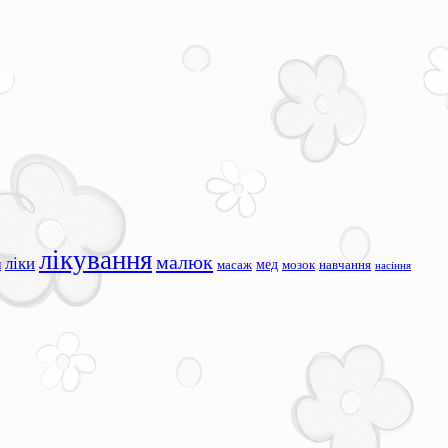
лікування
малюк
ліки
я
мед
масаж
мозок
навчання
насіння