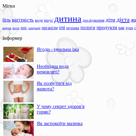
Мітки
дитина
дієта
вагітність
діти
ж
біль
вода
вірус
дослідження
продукти
очі
пологи
нос
організм
рак
печінка
руки
ноги
операції
нирок
Інформер
Ягоди - ідеальна їжа
Необхідна вода
немовляті?
Як позбутися від
живота?
У чому секрет здоров'я
горян?
Як заспокоїти малюка