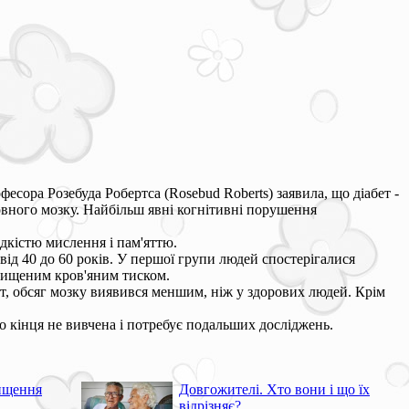
есора Розебуда Робертса (Rosebud Roberts) заявила, що діабет -
овного мозку. Найбільш явні когнітивні порушення
дкістю мислення і пам'яттю.
 від 40 до 60 років. У першої групи людей спостерігалися
двищеним кров'яним тиском.
бет, обсяг мозку виявився меншим, ніж у здорових людей. Крім
о кінця не вивчена і потребує подальших досліджень.
ищення
Довгожителі. Хто вони і що їх
відрізняє?