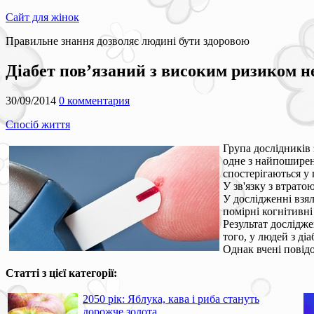
Сайт для жінок
Правильне знання дозволяє людині бути здоровою
Діабет пов’язаний з високим ризиком н
30/09/2014
0 комментария
Спосіб життя
Група дослідників 
одне з найпоширен
спостерігаються у п
У зв'язку з втрат
У дослідженні взял
помірні когнітивн
Результат дослідже
того, у людей з ді
Однак вчені повідо
Статті з цієї категорії:
2050 рік: Яблука, кава і риба стануть
дорожче золота