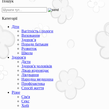
Пошук
Категорії
Діти
Вагітність і пологи
Виховання
Здоров’я
Поради батькам
Розвиток
Школа
Здоров'я
Дієти
Здоров'я чоловіків
Лікар відповідає
Лікування
Народна медицина
Профілактика
Спосіб життя
Різне
Сім'я
Секс
Хобі