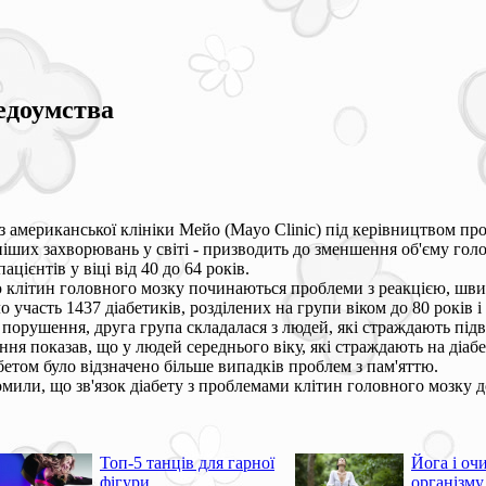
едоумства
з американської клініки Мейо (Mayo Clinic) під керівництвом проф
іших захворювань у світі - призводить до зменшення об'єму гол
ацієнтів у віці від 40 до 64 років.
ою клітин головного мозку починаються проблеми з реакцією, шви
о участь 1437 діабетиків, розділених на групи віком до 80 років і
і порушення, друга група складалася з людей, які страждають пі
ння показав, що у людей середнього віку, які страждають на діа
абетом було відзначено більше випадків проблем з пам'яттю.
мили, що зв'язок діабету з проблемами клітин головного мозку д
Топ-5 танців для гарної
Йога і оч
фігури
організму