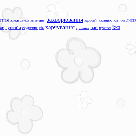
захворювання
иття
лист
жінки
запалення
здоров'я
кальцію
клітини
залози
харчування
їжа
чай
суглоби
сік
сон
схуднення
іграшки
хропіння