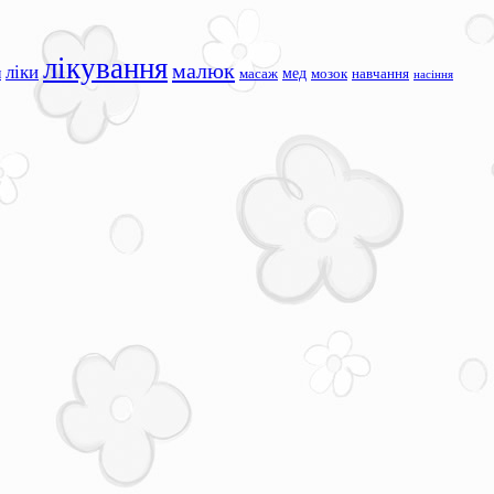
лікування
малюк
ліки
я
мед
масаж
мозок
навчання
насіння