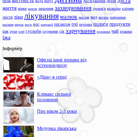
дієта
вагітність
діти
біль
вода
вірус
дослідження
захворювання
життя
жінки
запалення
здоров'я
кальцію
клітини
залози
лікування
малюк
ліки
листя
мед
масаж
мозок
навчання
продукти
очі
пологи
нос
організм
печінка
ноги
операції
насіння
нирок
харчування
чай
суглоби
сік
рак
сон
руки
схуднення
іграшки
хропіння
їжа
Інформер
Офісна шия: вправи від
остеохондрозу
«Діра» в серці
Клімакс сильної
половини
Про віком 2-3 роки
Медунка лікарська