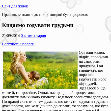
Сайт для жінок
Правильне знання дозволяє людині бути здоровою
Кидаємо годувати грудьми
21/09/2014
0 комментария
Вагітність і пологи
Ось ваш малюк
підріс, спробував
на смак різні
продукти, і ви
вирішуєте, що
пора вже
відучувати його
від грудей.
Здавалося б, що
може бути простіше. Однак насправді цей процес може
доставити вам чимало клопоту. Поділюся особистим досвідом.
По правді сказати, я теж думала, що кинути годувати грудьми
дуже просто, але коли дійшло до справи, то зрозуміла, що була
не права. Свого першого дитини я годувала до 1 року і 9