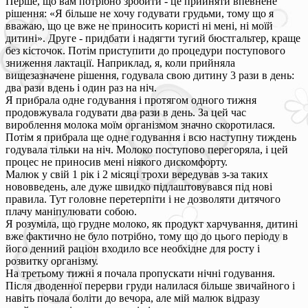
Перше, що вам потрібно зробити - це прийняти впевнене
рішення: «Я більше не хочу годувати грудьми, тому що я
вважаю, що це вже не приносить користі ні мені, ні моїй
дитині». Друге - придбати і надягти тугий бюстгальтер, краще
без кісточок. Потім приступити до процедури поступового
зниження лактації. Наприклад, я, коли прийняла
вищезазначене рішення, годувала свою дитину 3 рази в день:
два рази вдень і один раз на ніч.
Я прибрала одне годування і протягом одного тижня
продовжувала годувати два рази в день. За цей час
вироблення молока моїм організмом значно скоротилася.
Потім я прибрала ще одне годування і всю наступну тиждень
годувала тільки на ніч. Молоко поступово перегоряла, і цей
процес не приносив мені ніякого дискомфорту.
Малюк у свій 1 рік і 2 місяці трохи вередував з-за таких
нововведень, але дуже швидко підлаштовувався під нові
правила. Тут головне перетерпіти і не дозволяти дитячого
плачу маніпулювати собою.
Я розуміла, що грудне молоко, як продукт харчування, дитині
вже фактично не було потрібно, тому що до цього періоду в
його денний раціон входило все необхідне для росту і
розвитку організму.
На третьому тижні я почала пропускати нічні годування.
Після дводенної перерви груди налилася більше звичайного і
навіть почала боліти до вечора, але мій малюк відразу