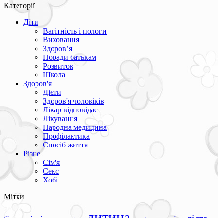
Категорії
Діти
Вагітність і пологи
Виховання
Здоров’я
Поради батькам
Розвиток
Школа
Здоров'я
Дієти
Здоров'я чоловіків
Лікар відповідає
Лікування
Народна медицина
Профілактика
Спосіб життя
Різне
Сім'я
Секс
Хобі
Мітки
дитина