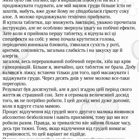
продовжувати годувати, але мій малюк груди більше їсти не
захотів, мабуть, вже дуже йому не сподобалася гіркоту соку
алое. А молоко продовжувало технічно прибувати.
Я купила таблетки, що знижують лактацію, уважно прочитала
інструкцію, але не особливо звернула увагу на побічні ефекти.
Зате коли я прийняла першу таблетку, я відчула всі ці
спецефекти на собі: у мене почала крутитися голова,
періодично виникала блювота, з'явилася сухість у роті,
аритмія, сонливість, загальна слабкість і на закуску ще й
алергія.
загалом, весь перерахований побічний перелік, хіба що крім
галюцинацій. Більше я, звичайно, цих таблеток не брала. Добу
валявся в ліжку, встаючи тільки для того, щоб масажувати і
зціджувати груди. Через десять днів у мене молоко все-таки
перегоріло.
Результат був досягнутий, але я досі згадую цей період свого
життя як страшний сон. Зате я отримала величезний досвід
того, як не потрібно робити. І цей досвід мені дуже допоміг,
коли я вдруге стала мамою.
Процес відлучення від грудей мого другого малюка виявився
абсолютно безболісним і навіть приємним, тому що ми все
робили разом. Правда, за тривалістю він зайняв більше часу,
десь три тижні. Тому, якщо відлучення від грудей вимагає
терміновості, то цей варіант не підійде.