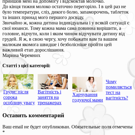
прийшов мені на допомогу і відсмоктав молочко.
До кінця тижня молоко остаточно перегоріло. І в цей раз не
було температури, сліз, дикого болю, запаморочень, таблеток
та інших принад мого першого досвіду.
Звичайно ж, кожна дитина індивідуальна і у всякій ситуації є
свої нюанси. Тому кожна мама сама повинна вирішити, а
головне, відчути, коли і яким чином відучувати дитину від
грудей. Я ж, в свою чергу, хочу побажати вам та вашим
малюкам якомога швидше і безболісніше пройти цей
важливий етап дорослішання.
Марина Черемних
Статті з цієї категорії:
Чому
помиляється
Груди: після
Вагітність і
тест на
Харчування
сорока
заняття на
вагітність?
годуючої мами
особливу увагу
тренажерах
Оставить комментарий
Ваш email не будет опубликован. Обязательные поля отмечены
*