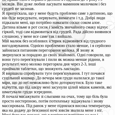
місяців. Він дуже любив ласувати маминим молочком і без
грудей не засинав.
Я припускала, що у мене будуть проблеми саме з дитиною, що
він буде вередувати, нервувати, вимагати і т.д. Добрі люди
підказали мені, що потрібно намазати соски соком алое.
Дитина візьме в рот сосок і замість звичайного смаку відчує
гіркий, тоді сам відмовиться від грудей. Рада дійсно виявився
слушною, у мене все саме так і вийшло.
Мій малюк без особливих істерик відмовився від грудного
вигодовування. Однією проблемою стало менше, і я серйозно
зайнялася питанням перегорання молока. Я знову ж
звернулася за порадою до своїх знайомих. Одні говорили, що
вони туго перев'язували і пили як можна менше рідини, в
результаті чого молоко перегоряла дня через 2-3, інші
приймали таблетки, що знижують лактацію.
Я вирішила спробувати туге перев'язування. І тут почався
суцільний кошмар. До вечора моя груди налилася до такої
міри, що до неї неможливо було доторкнутися. Було таке
відчуття, що під шкіру мені засунули цілий мішок каменів, які
шматували груди зсередини.
Я почала масажувати зі сльозами на очах, тому що біль була
просто нестерпною, потім потихеньку зціджувала і знову
массировала. Під ранок у мене піднялася висока температура,
яка на додачу до безсонної ночі зовсім звалила мене з ніг.
Мені було так погано, що я вирішила плюнути на все і