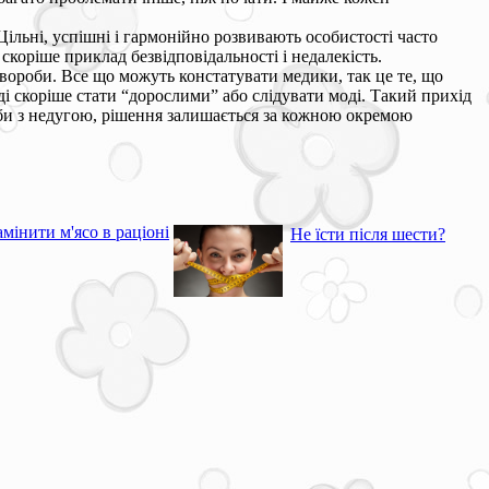
Цільні, успішні і гармонійно розвивають особистості часто
а скоріше приклад безвідповідальності і недалекість.
хвороби. Все що можуть констатувати медики, так це те, що
ді скоріше стати “дорослими” або слідувати моді. Такий прихід
ьби з недугою, рішення залишається за кожною окремою
мінити м'ясо в раціоні
Не їсти після шести?