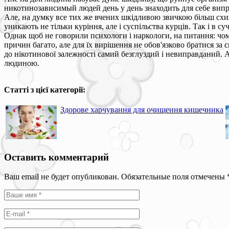
никотинозависимый людей день у день знаходить для себе випра
Але, на думку все тих же вчених шкідливою звичкою більш схильн
уникають не тільки куріння, але і суспільства курців. Так і в с
Однак щоб не говорили психологи і наркологи, на питання: чому
причин багато, але для їх вирішення не обов'язково братися за 
до нікотинової залежності самий безглуздий і невиправданий.
людиною.
Статті з цієї категорії:
Здорове харчування для очищення кишечника
Оставить комментарий
Ваш email не будет опубликован. Обязательные поля отмечены