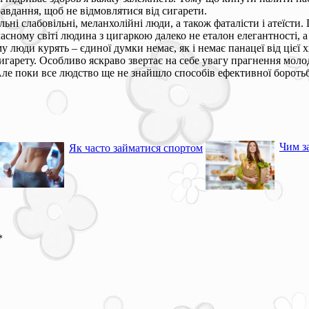
вдання, щоб не відмовлятися від сигарети.
і слабовільні, меланхолійні люди, а також фаталісти і атеїсти. 
учасному світі людина з цигаркою далеко не еталон елегантності, 
 люди курять – єдиної думки немає, як і немає панацеї від цієї 
сигарету. Особливо яскраво звертає на себе увагу прагнення моло
 Але поки все людство ще не знайшло способів ефективної борот
Чим за
Як часто займатися спортом
*