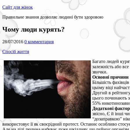
Сайт для жінок
Правильне знання дозволяє людині бути здоровою
Чому люди курять?
28/07/2016
0 комментария
Спосіб життя
Багато людей курят
залежність або вс
звички.
Основні причини
Більшість фахівців
цьому віці найчаст
Другий в рейтингу 
цього починають з
55% никотинозавис
Додаткові факто
звісно, Є й інші ч
“дозаправкою” ніко
використовує її як своєрідний протест. Останнє особливо стосуєт
Але на ділі людина набуває дуже шкідливу, що руйнує організм