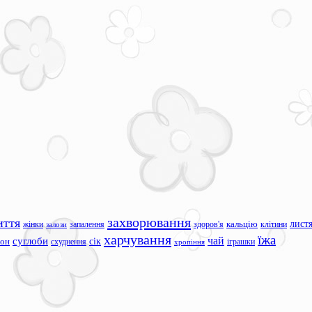
захворювання
иття
лист
жінки
запалення
здоров'я
кальцію
клітини
залози
харчування
їжа
чай
суглоби
сік
сон
схуднення
іграшки
хропіння