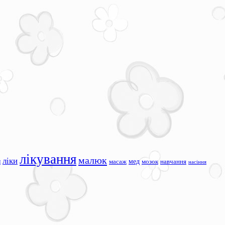
лікування
малюк
ліки
я
мед
масаж
мозок
навчання
насіння