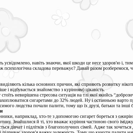
ь усвідомлено, навіть знаючи, якої шкоди це несе здоров'ю і, ти
е ж психологічна складова переважує? Давай разом розберемося, 
 виділяють кілька основних причин, які сприяють розвитку нікоти
іше і відбувається знайомство з курінням) цікавість.
стоїть невирішена стресова ситуація на тлі якої якийсь “доброз
ахоплюватися сигаретами до 32% людей. Ну і останньою варто 
имого людства почали палити, тому що їх друзі, батьки та інші 
ри
инники, наприклад, хто-те з допомогою сигарет бореться з ожирі
тину. Знайшлися й ті, хто вважає куріння частиною свого іміджу, к
ься дівчат і підлітків з благополучних сімей. Адже так хочеться 
 і підриває здоров'я важку залежність. Тому що кинути палити н