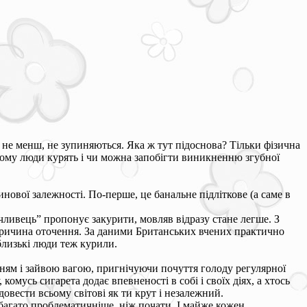
м не менш, не зупиняються. Яка ж тут підоснова? Тільки фізична
чому люди курять і чи можна запобігти виникненню згубної
нової залежності. По-перше, це банальне підліткове (а саме в
ичливець” пропонує закурити, мовляв відразу стане легше. З
причина оточення. За даними Британських вчених практично
близькі люди теж курили.
нням і зайвою вагою, пригнічуючи почуття голоду регулярної
омусь сигарета додає впевненості в собі і своїх діях, а хтось
довести всьому світові як ти крут і незалежний.
абагато проблематичніше, ніж почати. І майже кожен