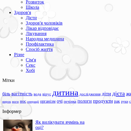
Розвиток
Школа
Здоров'я
Дієти
Здоров'я чоловіків
Лікар відповідає
Лікування
Народна медицина
Профілактика
Спосіб життя
Різне
Сім'я
Секс
Хобі
Мітки
дитина
дієта
вагітність
діти
ж
біль
вода
вірус
дослідження
продукти
очі
пологи
нос
організм
рак
печінка
руки
ноги
операції
нирок
Інформер
Як вилікувати ячмінь на
оці?