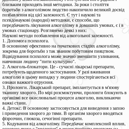
близьким приходять інші методики. За роки і століття
боротьби з алкоголізмом людство накопичило великий досвід
позбавлення від цієї залежності. Є тут і наукові та
псевдонаукові (народні) методики, є способи, що
передбачають лікування алкоголізму в домашніх умовах, є і в
умовах стаціонару. Розглянемо деякі з них:
Наукові методи позбавлення від алкогольної залежності.
1. Допомога психолога.
В основному ефективно на початкових стадіях алкоголізму,
зокрема для боротьби з так званим побутовим пияцтвом.
Відвідування психолога може значно зменшити узливання,
навчивши людину "пити культурно".
2. Алкоголь-блокатори. Це - сучасні лікарські препарати,
потребують щоденного застосування. У разі вживання
алкоголю в цьому випадку у людини спостерігаються всі
ознаки важкого отруєння.
3. Пролонги. Лікарський препарат, імплантується в м'язову
тканину хворого. По мірі розсмоктуючи, пролонги блокують в
організмі все окислювальні процеси алкоголю, викликаючи
важкі стани.
4. Детокс. В основному застосовується для виведення з запою
і приведення хворого до тями. В організм хворого вводяться
фізрозчин, глюкоза, сечогінні препарати.
5. Кодування від алкоголізму. Передбачає комплексний вплив,
основою якого є "введення" в мозок пацієнта програми на