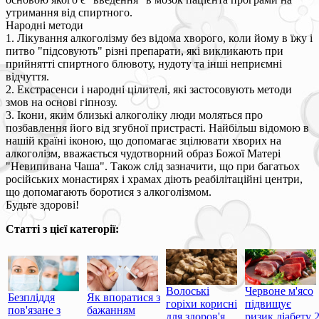
утримання від спиртного.
Народні методи
1. Лікування алкоголізму без відома хворого, коли йому в їжу і
питво "підсовують" різні препарати, які викликають при
прийнятті спиртного блювоту, нудоту та інші неприємні
відчуття.
2. Екстрасенси і народні цілителі, які застосовують методи
змов на основі гіпнозу.
3. Ікони, яким близькі алкоголіку люди моляться про
позбавлення його від згубної пристрасті. Найбільш відомою в
нашій країні іконою, що допомагає зцілювати хворих на
алкоголізм, вважається чудотворний образ Божої Матері
"Невипивана Чаша". Також слід зазначити, що при багатьох
російських монастирях і храмах діють реабілітаційні центри,
що допомагають боротися з алкоголізмом.
Будьте здорові!
Статті з цієї категорії:
Волоські
Червоне м'ясо
Безпліддя
Як впоратися з
горіхи корисні
підвищує
пов'язане з
бажанням
для здоров'я
ризик діабету 