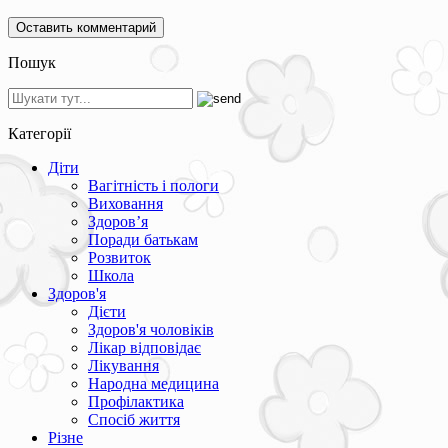
Пошук
Категорії
Діти
Вагітність і пологи
Виховання
Здоров’я
Поради батькам
Розвиток
Школа
Здоров'я
Дієти
Здоров'я чоловіків
Лікар відповідає
Лікування
Народна медицина
Профілактика
Спосіб життя
Різне