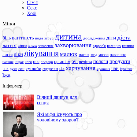
Сім'я
Секс
Хобі
Мітки
дитина
дієта
вагітність
діти
біль
вода
вірус
дослідження
захворювання
життя
жінки
запалення
здоров'я
кальцію
клітини
залози
лікування
малюк
ліки
листя
мед
масаж
мозок
навчання
продукти
очі
пологи
нос
організм
печінка
ноги
операції
насіння
нирок
харчування
чай
суглоби
сік
рак
сон
руки
схуднення
іграшки
хропіння
їжа
Інформер
Вічний двигун для
серця
Які міфи існують про
чоловічому здоров'ї