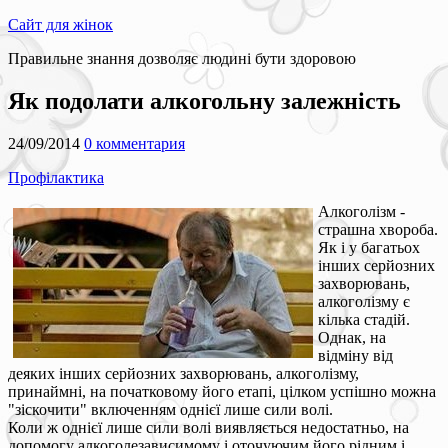
Сайт для жінок
Правильне знання дозволяє людині бути здоровою
Як подолати алкогольну залежність
24/09/2014
0 комментария
Профілактика
Алкоголізм -
страшна хвороба.
Як і у багатьох
інших серйозних
захворювань,
алкоголізму є
кілька стадій.
Однак, на
відміну від
деяких інших серйозних захворювань, алкоголізму,
принаймні, на початковому його етапі, цілком успішно можна
"зіскочити" включенням однієї лише сили волі.
Коли ж однієї лише сили волі виявляється недостатньо, на
допомогу алкоголезависимому і оточуючим його рідним і