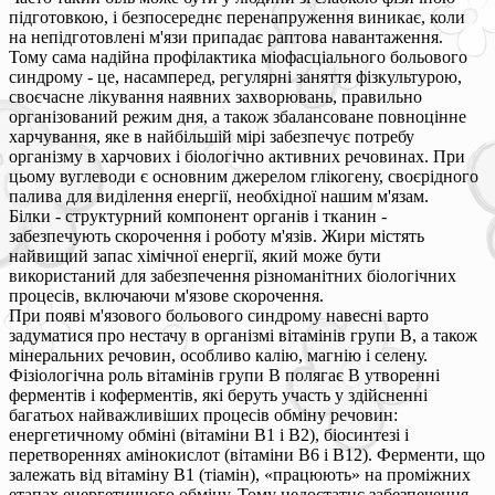
підготовкою, і безпосереднє перенапруження виникає, коли
на непідготовлені м'язи припадає раптова навантаження.
Тому сама надійна профілактика міофасціального больового
синдрому - це, насамперед, регулярні заняття фізкультурою,
своєчасне лікування наявних захворювань, правильно
організований режим дня, а також збалансоване повноцінне
харчування, яке в найбільшій мірі забезпечує потребу
організму в харчових і біологічно активних речовинах. При
цьому вуглеводи є основним джерелом глікогену, своєрідного
палива для виділення енергії, необхідної нашим м'язам.
Білки - структурний компонент органів і тканин -
забезпечують скорочення і роботу м'язів. Жири містять
найвищий запас хімічної енергії, який може бути
використаний для забезпечення різноманітних біологічних
процесів, включаючи м'язове скорочення.
При появі м'язового больового синдрому навесні варто
задуматися про нестачу в організмі вітамінів групи В, а також
мінеральних речовин, особливо калію, магнію і селену.
Фізіологічна роль вітамінів групи В полягає В утворенні
ферментів і коферментів, які беруть участь у здійсненні
багатьох найважливіших процесів обміну речовин:
енергетичному обміні (вітаміни В1 і В2), біосинтезі і
перетвореннях амінокислот (вітаміни В6 і В12). Ферменти, що
залежать від вітаміну В1 (тіамін), «працюють» на проміжних
етапах енергетичного обміну. Тому недостатнє забезпечення