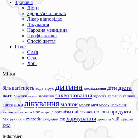
Здоров'я
Дієти
Здоров'я чоловіків
Лікар відповідає
Лікування
Народна медицина
Профілактика
Спосіб життя
Різне
Сім'я
Секс
Хобі
Мітки
дитина
дієта
вагітність
діти
біль
вода
вірус
дослідження
захворювання
життя
жінки
запалення
здоров'я
кальцію
клітини
залози
лікування
малюк
ліки
листя
мед
масаж
мозок
навчання
продукти
очі
пологи
нос
організм
печінка
ноги
операції
насіння
нирок
харчування
чай
суглоби
сік
рак
сон
руки
схуднення
іграшки
хропіння
їжа
Інформер