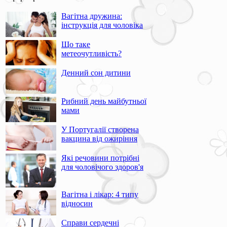
Вагітна дружина:
інструкція для чоловіка
Що таке
метеочутливість?
Денний сон дитини
Рибний день майбутньої
мами
У Португалії створена
вакцина від ожиріння
Які речовини потрібні
для чоловічого здоров'я
Вагітна і лікар: 4 типу
відносин
Справи сердечні