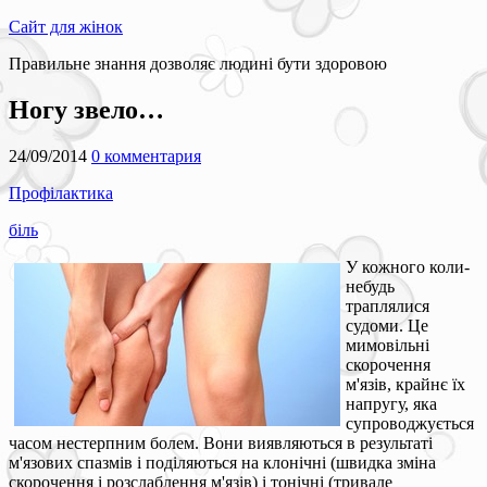
Сайт для жінок
Правильне знання дозволяє людині бути здоровою
Ногу звело…
24/09/2014
0 комментария
Профілактика
біль
У кожного коли-
небудь
траплялися
судоми. Це
мимовільні
скорочення
м'язів, крайнє їх
напругу, яка
супроводжується
часом нестерпним болем. Вони виявляються в результаті
м'язових спазмів і поділяються на клонічні (швидка зміна
скорочення і розслаблення м'язів) і тонічні (тривале