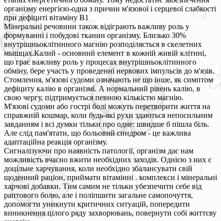
організму енергією-одна з причин м'язової і серцевої слабкості
при дефіциті вітаміну В1
Мінеральні речовини також відіграють важливу роль у
формуванні і побудові тканин організму. Близько 30%
внутрішньоклітинного магнію розподіляється в скелетних
мышцах.Калий - основний елемент в кожній живій клітині,
що грає важливу роль у процесах внутрішньоклітинного
обміну, бере участь у проведенні нервових імпульсів до м'язів.
Стомлення, м'язові судоми означають не що інше, як симптом
дефіциту калію в організмі. А нормальний рівень калію, в
свою чергу, підтримується певною кількістю магнію.
М'язові судоми або гострі болі можуть перетворити життя на
справжній кошмар, коли будь-які рухи здаються непосильним
завданням і всі думки тільки про одне: швидше б пішла біль.
Але слід пам'ятати, що больовий синдром - це важлива
адаптаційна реакція організму.
Сигналізуючи про наявність патології, організм дає нам
можливість вчасно вжити необхідних заходів. Однією з них є
доцільне харчування, коли необхідно збалансувати свій
щоденний раціон, приймати вітамінні . комплекси і мінеральні
харчові добавки. Тим самим не тільки убезпечити себе від
раптового болю, але і поліпшити загальне самопочуття,
допомогти уникнути критичних ситуацій, попередити
виникнення цілого ряду захворювань, повернути собі життєву