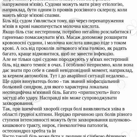
напруження м'язів). Судоми можуть мати різну етіологію,
наприклад, бути одним із проявів розсіяного склерозу, коли
мають місце м'язові спазми.
Біль від судом з'являється тому, що через перенапруження
м'язів в крові накопичується молочна кислота.
Якщо біль стає нестерпним, потрібно негайно розслабитися і
гарненько помасажувати м'яз. Масаж допоможе розширити
кровоносні судини, і молочна кислота швидко піде з током
крові. А ось від проколів литкового м'яза голкою, як радять
багато, краще відмовитися, щоб не занести інфекцію.
Але не тільки одні судоми породжують у м'язах нестерпний
біль, від якого темніє в очах. І особливо неприємно, коли вона
дає знати про себе в самий невідповідний момент, наприклад,
за кермом автомобіля. Тут і до аварійної ситуації недалеко...
Ще один винуватець болю - так званий міофасціальний
больовий синдром, для якого характерна локальна
неспецифічна м'язовий біль. Багато «приписують» його
застуді або удару. Насправді він може супроводжувати
захворювання.
Так, при ішемічній хворобі серця болі виявляються зліва в
області грудної клітини. Нерідко причиною цих болів різного
ступеня інтенсивності можуть бути захворювання шлунково-
кишкового тракту, нирок, гінекологічна патологія,
остеохондроз хребта та ін
Часто такий біль може бути у людини зі слабкою фізичною