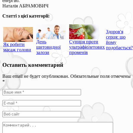
енергію.
Наталія АБРАМОВИЧ
Статті з цієї категорії:
Здоров'я
серця: що
День
Суниця проти
йому
Як робити
щитовидної
ультрафіолетових
подобається?
масаж голови
залози
променів
Оставить комментарий
Ваш email не будет опубликован. Обязательные поля отмечены
*