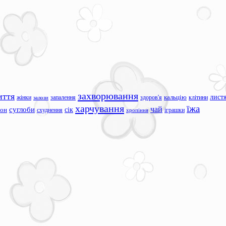
захворювання
иття
лист
жінки
запалення
здоров'я
кальцію
клітини
залози
харчування
їжа
чай
суглоби
сік
сон
схуднення
іграшки
хропіння