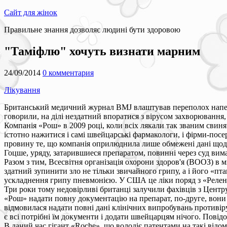
Сайт для жінок
Правильне знання дозволяє людині бути здоровою
"Таміфлю" хочуть визнати марним
24/09/2014
0 комментария
Лікування
Британський медичний журнал BMJ влаштував переполох наперед
говорили, на ділі нездатний впоратися з вірусом захворювання,
Компанія «Рош» в 2009 році, коли всіх лякали так званим свин
істотно нажитися і самі швейцарські фармакологи, і фірми-пос
провину те, що компанія оприлюднила лише обмежені дані щодо
Гоцше, уряду, затарившиеся препаратом, повинні через суд вима
Разом з тим, Всесвітня організація охорони здоров'я (ВООЗ) 
здатний зупинити зло не тільки звичайного грипу, а і його «п
ускладнення грипу пневмонією. У США це ліки поряд з «Реленц
Три роки тому недовірливі британці залучили фахівців з Центр
«Рош» надати повну документацію на препарат, по-друге, вон
відмовилася надати повні дані клінічних випробувань противір
є всі потрібні їм документи і додати швейцарцям нічого. Повід
В даний час гігант «Roche», що володіє патентами на такі відом