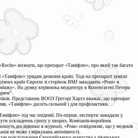
«Roche» визнати, що препарат «Таміфлю», про який так багато
ії «Таміфлю» урядам дюжини країн. Тоді на препараті зуміли
 різних країн Європи зі сторінок BMJ закидають «Рош» в
мішку». На думку керівника медцентру в Копенгагені Петера
аряче".
 ліків. Представник ВООЗ Грегорі Хартл вважає, що препарат
вляв, «Таміфлю» досить сильний і для профілактики
Таміфлю» під час епідемії. По-перше, експерти зажадали у
нути ускладнень грипу у хворих. Компанія-виробник
 пишуть дослідники в журналі, «Рош» повідомляє, що у медиків
анія не може з міркувань анонімності.
есом розслідування Європейського агентства з лікарських