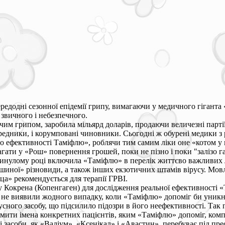
одні сезонної епідемії грипу, вимагаючи у медичного гіганта 
 звичного і небезпечного.
ячим грипом, заробила мільярд доларів, продаючи величезні парт
ередники, і корумповані чиновники. Сьогодні ж обурені медики з
 ефективності Таміфлю», роблячи тим самим ліки оне «котом у 
гати у «Рош» повернення грошей, поки не пізно і поки "залізо г
в минулому році включила «Таміфлю» в перелік життєво важливих
ташиної» різновиди, а також інших екзотичних штамів вірусу. Мо
а» рекомендується для терапії ГРВІ.
у Кокрена (Копенгаген) для дослідження реальної ефективності «
и не виявили жодного випадку, коли «Таміфлю» допоміг би уник
усного засобу, що підсилило підозри в його неефективності. Так
омити імена конкретних пацієнтів, яким «Таміфлю» допоміг, комп
і засоби, як «Валіум», «Ксенікал» і «Авастин», перебуває під пр