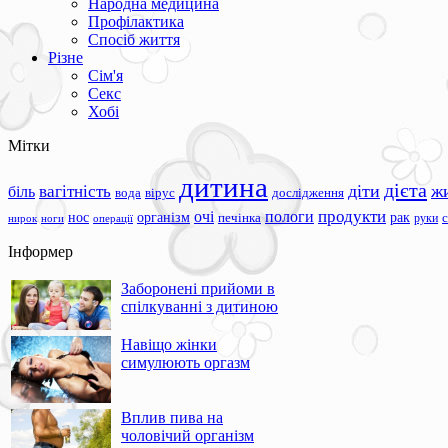
Народна медицина
Профілактика
Спосіб життя
Різне
Сім'я
Секс
Хобі
Мітки
дитина
дієта
вагітність
діти
ж
біль
вода
вірус
дослідження
продукти
очі
пологи
нос
організм
рак
печінка
руки
ноги
операції
нирок
Інформер
Заборонені прийоми в
спілкуванні з дитиною
Навіщо жінки
симулюють оргазм
Вплив пива на
чоловічий організм