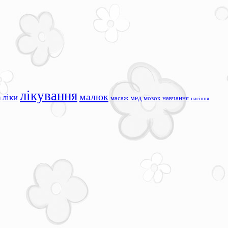
лікування
малюк
ліки
я
мед
масаж
мозок
навчання
насіння