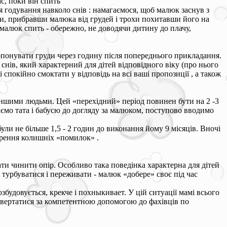
ас, поки він спить
 годування навколо снів : намагаємося, щоб малюк заснув з
ли, прибравши малюка від грудей і трохи похитавши його на
а малюк спить - обережно, не доводячи дитину до плачу,
ропонувати груди через годину після попереднього прикладання.
 снів, який характерний для дітей відповідного віку (про нього
спокійно смоктати у відповідь на всі ваші пропозиції , а також
іншими людьми. Цей «перехідний» період повинен бути на 2 -3
ємо тата і бабусю до догляду за малюком, поступово вводимо
ли не більше 1,5 - 2 годин до виконання йому 9 місяців. Вночі
торення колишніх «помилок» .
ати чинити опір. Особливо така поведінка характерна для дітей
 турбуватися і переживати - малюк «добере» своє під час
озбудовується, крекче і похныкивает. У цій ситуації мамі всього
звертатися за компетентною допомогою до фахівців по