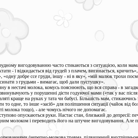
рудному вигодовуванню часто стикаються з ситуацією, коли мама
тати - і відкидається від грудей з плачем, вигинається, кричить
», «одну добре ссе груди, іншу - ні в яку», «мій малюк трохи посмо
асинати з грудьми - вимагає, щоб дали пустушку».
у в нестачі молока, комусь пояснюють, що вся справа - в загадк
звинувачують у порушенні дієти годуючої мами («так у вас після
ляті краще на руках у тата чи бабусі. Більшість мам, стикаючис
и то одне, то інше «засіб» для поліпшення ситуації (чайок від бо
ті молока тощо), - але чомусь нічого не допомагає.
ступово опускаються руки. Настає стан, близький до депресії: печ
дним молоком і переводить його на штучне вигодовування. Але п
орюваннями (черепно-мозкова травма, підвищений внутрішньочере