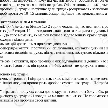
юбові, які адресували йому під час вагітності - особливо в той ч
ині зорієнтуватися в своїх потребах. Обов'язковими вважаються
ропозиції грудей наступна: дали груди - розкричався - заспокої
а спроб протягом 10 -15 хвилин. Якщо підійшов час прикладання, 
 інтервалом в 30 -60 хвилин.
ові, який не спить більше 1,5-2 годин можна під час неспання п
ться до 2 годин. Наше завдання - налагодити той ритм годувань і
. До того моменту, як малюк почне з задоволенням брати груди і 
оходить кілька днів.
ильних дій досягається протягом двох тижнів.
озпорядок життя : прогулянки, спілкування, контакти дитини з 
очасних виходів на руках під час неспання), поступово підключа
ми.
ть сам, і стежити, щоб проміжки між годуваннями в денний час бу
к часто і довго, як він просить. І безумовно - не допускати пов
мовою від грудей.
смокче трошки - і відвернеться, якщо мама наполягає - може поч
сть іншої людини провокують дробове смоктання грудей. Не треба
ї втрачає, в пошуках соска довго крутить головою з боку в бік, р
еного до грудей - і поведінка малюка зміниться. Не соромтеся 
мившим без проблем своєї дитини.