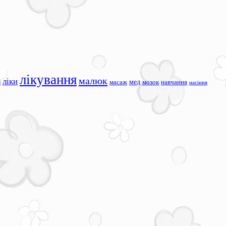
лікування
малюк
ліки
я
мед
масаж
мозок
навчання
насіння