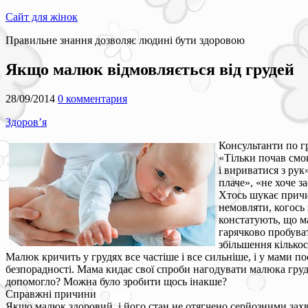
Сайт для жінок
Правильне знання дозволяє людині бути здоровою
Якщо малюк відмовляється від грудей
28/09/2014
0 комментария
Здоров’я
Консультанти по г
«Тільки почав смок
і вириватися з рук
плаче», «не хоче з
Хтось шукає причин
немовляти, когось 
констатують, що ма
гарячково пробуват
збільшення кількос
Малюк кричить у грудях все частіше і все сильніше, і у мами по
безпорадності. Мама кидає свої спроби нагодувати малюка гру
допомогло? Можна було зробити щось інакше?
Справжні причини
Якщо малюк здоровий, і його стан не отягчено серйозними захв