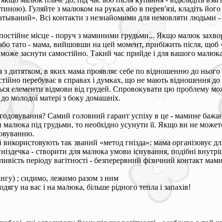
иною). Гуляйте з малюком на руках або в перев'язі, кладіть його 
тываний». Всі контакти з незнайомими для немовляти людьми - чи 
постійне місце - поруч з маминими грудьми... Якщо малюк захворі
 або тато - мама, вийшовши на цей момент, прибіжить після, щоб
е може заснути самостійно. Такий час прийде і для вашого малюка
з дитятком, в яких мама проявляє себе по відношенню до нього н
стійно перебуває в справах і думках, що не мають відношення до
ються елементи відмови від грудей. Спровокувати цю проблему мо
до молодої матері з боку домашніх.
одовування? Самий головний гарант успіху в це - мамине бажанн
люка під грудьми, то необхідно усунути її. Якщо ви не можете з
довуванню.
використовують так званий «метод гнізда»: мама організовує для
ніздечка - створити для малюка умови існування, подібні внутрі
бливість періоду вагітності - безперервний фізичний контакт мами
лінгу) ; сидимо, лежимо разом з ним
ягу на вас і на малюка, більше рідного тепла і запахів!