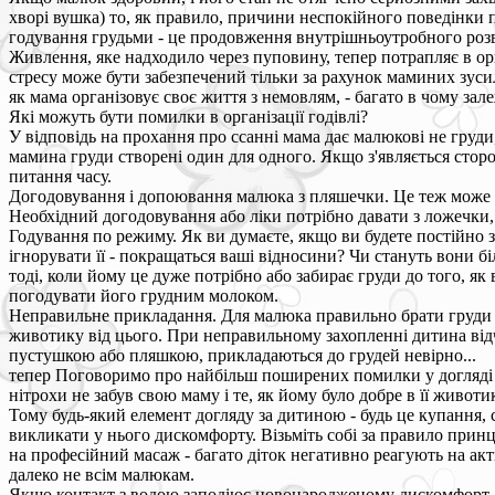
хворі вушка) то, як правило, причини неспокійного поведінки п
годування грудьми - це продовження внутрішньоутробного роз
Живлення, яке надходило через пуповину, тепер потрапляє в орг
стресу може бути забезпечений тільки за рахунок маминих зусил
як мама організовує своє життя з немовлям, - багато в чому за
Які можуть бути помилки в організації годівлі?
У відповідь на прохання про ссанні мама дає малюкові не груди
мамина груди створені один для одного. Якщо з'являється сторон
питання часу.
Догодовування і допоювання малюка з пляшечки. Це теж може б
Необхідний догодовування або ліки потрібно давати з ложечки,
Годування по режиму. Як ви думаєте, якщо ви будете постійно з
ігнорувати її - покращаться ваші відносини? Чи стануть вони бі
тоді, коли йому це дуже потрібно або забирає груди до того, як
погодувати його грудним молоком.
Неправильне прикладання. Для малюка правильно брати груди - 
животику від цього. При неправильному захопленні дитина відчу
пустушкою або пляшкою, прикладаються до грудей невірно...
тепер Поговоримо про найбільш поширених помилки у догляді за
нітрохи не забув свою маму і те, як йому було добре в її животи
Тому будь-який елемент догляду за дитиною - будь це купання, 
викликати у нього дискомфорту. Візьміть собі за правило принц
на професійний масаж - багато діток негативно реагують на акт
далеко не всім малюкам.
Якщо контакт з водою заподіює новонародженому дискомфорт, якщ