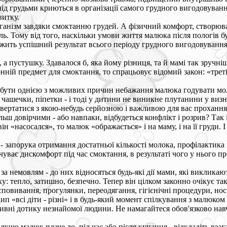
ід грудьми криються в організації самого грудного вигодовування
витку.
анізм завдяки смоктанню грудей. А фізичний комфорт, створювани
ь. Тому від того, наскільки умови життя малюка після пологів буд
лежить успішний результат всього періоду грудного вигодовування
, а пустушку. Здавалося б, яка йому різниця, та й мамі так зруч
ній предмет для смоктання, то спрацьовує відомий закон: «третій
ути однією з можливих причин небажання малюка годувати молочк
 чашечки, піпетки - і тоді у дитини не виникне плутанини у виз
вертатися з якою-небудь серйозною і важливою для вас проханням 
льш довірчими - або навпаки, відбудеться конфлікт і розрив? Так
 він «насосался», то малюк «ображається» і на маму, і на її груд
запорука отримання достатньої кількості молока, профілактика 
ває дискомфорт під час смоктання, в результаті чого у нього пр
 немовлям - до них відносяться будь-які дії мами, які викликаю
ку: тепло, затишно, безпечно. Тепер він цілком законно очікує та
сповивання, прогулянки, переодягання, гігієнічні процедури, нос
ип «всі діти - різні» і в будь-який момент спілкування з малюко
ивні дотику незнайомої людини. Не намагайтеся обов'язково навч
о малюк плаче до, під час або після купання - відкладіть взага