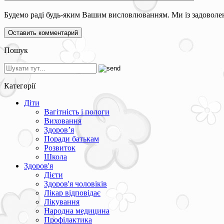
Будемо раді будь-яким Вашим висловлюванням. Ми із задоволен
Пошук
Категорії
Діти
Вагітність і пологи
Виховання
Здоров’я
Поради батькам
Розвиток
Школа
Здоров'я
Дієти
Здоров'я чоловіків
Лікар відповідає
Лікування
Народна медицина
Профілактика