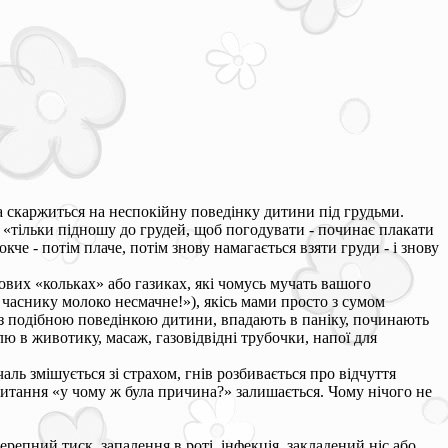
 скаржиться на неспокійну поведінку дитини під грудьми.
», «тільки підношу до грудей, щоб погодувати - починає плакати
кче - потім плаче, потім знову намагається взяти груди - і знову
ових «кольках» або газиках, які чомусь мучать вашого
 часнику молоко несмачне!»), якісь мами просто з сумом
ь з подібною поведінкою дитини, впадають в паніку, починають
лю в животику, масаж, газовідвідні трубочки, напої для
аль змішується зі страхом, гнів розбивається про відчуття
итання «у чому ж була причина?» залишається. Чому нічого не
пний тиск, запалення в роті, інфекція, закладений ніс або