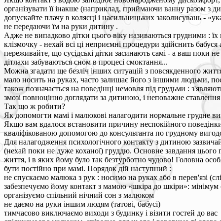
організувати її інакше (наприклад, приймаючи ванну разом з дит
допускайте плачу в колясці і насильницьких заколисувань - «ука
не передаючи їм на руки дитину .
Адже не випадково дітки цього віку називаються грудними : їх 
клізмочку - нехай всі ці неприємні процедури здійснить бабуся
переживайте, що сусідські дітки засинають самі - а ваш поки н
дітлахи забуваються сном в процесі смоктання...
Можна згадати ще безліч інших ситуацій з повсякденного життя 
мало носить на руках, часто залишає його з іншими людьми, по
також позначається на поведінці немовля під грудьми : з'явля
змозі повноцінно доглядати за дитиною, і неповажне ставлення 
Так що ж робити?
Як допомогти мамі і малюкові налагодити нормальне грудне виг
Якщо вам вдалося встановити причину неспокійного поведінки ма
кваліфікованою допомогою до консультанта по грудному виго
Для налагодження психологічного контакту з дитиною зазвичай 
(нехай поки не дуже коханої) груддю. Основне завдання цього г
життя, і в яких йому було так безтурботно чудово! Головна осо
бути постійно при мамі. Порядок дій наступний :
не спускаємо малюка з рук : носимо на руках або в перев'язі (с
забезпечуємо йому контакт з мамою «шкіра до шкіри»: мінімум од
організуємо спільний нічний сон з малюком
не даємо на руки іншим людям (татові, бабусі)
тимчасово виключаємо виходи з будинку і візити гостей до вас