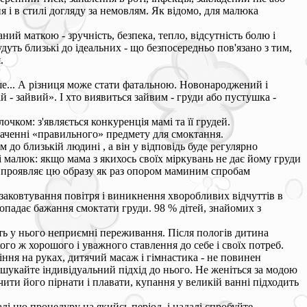
 і в стилі догляду за немовлям. Як відомо, для малюка
й маткою - зручність, безпека, тепло, відсутність болю і
уть близькі до ідеальних - що безпосередньо пов'язано з тим,
.
ніше... А різниця може стати фатальною. Новонароджений і
 - зайвий». І хто виявиться зайвим - груди або пустушка -
ом: з'являється конкуренція мамі та її грудей.
наченні «правильного» предмету для смоктання.
до близькій людині , а він у відповідь буде регулярно
 і малюк: якщо мама з якихось своїх міркувань не дає йому груди
и. І проявляє цю образу як раз опором маминим спробам
заковтування повітря і виникнення хворобливих відчуттів в
опадає бажання смоктати груди. 98 % дітей, знайомих з
ть у нього неприємні переживання. Після пологів дитина
кого ж хорошого і уважного ставлення до себе і своїх потреб.
іння на руках, дитячий масаж і гімнастика - не повинен
м шукайте індивідуальний підхід до нього. Не женіться за модою
ити його пірнати і плавати, купання у великій ванні підходить
лі цю процедуру на якийсь період, і надалі спробуйте