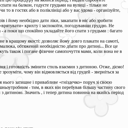
спати на балкон, годуєте грудьми на вулиці - тільки не
то в гостях або в поліклініці або у вас удома - організуйте,
в і йому необхідно дати ліки, закапати в ніс або зробити
 «врятувати» крихту і заспокоїти, погодувавши груддю. Не
 - а поки що спокійно укладайте його спати з грудьми : багато
е в кращому якості: дозволяє йому довго плакати на самоті,
 малюка, обтяжений необхідністю дбати про дитині... Все це
жуть також і погане фізичне самопочуття мами, коли вона не в
я і готовність змінити стиль взаємин з дитиною. Отже, діємо!
розуміти, чому він відмовляється від грудей - зверніться за
 нього затишне і привабливе «гніздечко» поруч зі своєю
шньоутробним - тим, в яких він перебував більшу частину свого
 з дитиною. Значить , і тепер дитина повинна на якийсь період