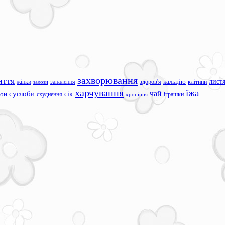
захворювання
иття
лист
жінки
запалення
здоров'я
кальцію
клітини
залози
харчування
їжа
чай
суглоби
сік
сон
схуднення
іграшки
хропіння