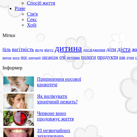
Спосіб життя
Різне
Сім'я
Секс
Хобі
Мітки
дитина
дієта
вагітність
діти
ж
біль
вода
вірус
дослідження
продукти
очі
пологи
нос
організм
рак
печінка
руки
ноги
операції
нирок
Інформер
Припинення носової
кровотечі
Як вилікувати
хронічний нежить?
Червоне вино
продовжує життя
10 незвичайних
захворювань