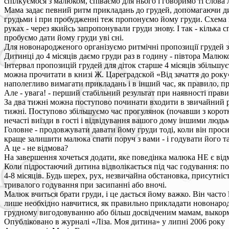
спілкуємося з малюком, співаємо для нього і говоримо ті слова л
Мама задає певний ритм прикладань до грудей, допомагаючи дит
грудьми і при пробудженні теж пропонуємо йому груди. Схема п
руках - через якийсь запропонували груди знову. І так - кільк
пробуємо дати йому груди уві сні.
Для новонародженого організуємо ритмічні пропозиції грудей з
Дитинці до 4 місяців даємо груди раз в годину - півтора Малюк
Інтервал пропозицій грудей для діток старше 4 місяців збільшує
можна прочитати в книзі Ж. Цареградской «Від зачаття до року»)
наполегливо вимагати прикладань і в інший час, як правило, пр
Але - увага! - перший стабільний результат при наявності прав
За два тижні можна поступово починати входити в звичайний р
тижні. Поступово збільшуємо час прогулянок (почавши з коротк
нечасті виїзди в гості і відвідування вашого дому іншими людь
Головне - продовжувати давати йому груди тоді, коли він проси
краще залишити малюка спати поруч з вами - і годувати його та
А це - не відмова?
На завершення хочеться додати, яке поведінка малюка НЕ є від
Коли підростаючий дитина відволікається під час годування: по
4-8 місяців. Будь шерех, рух, незвичайна обстановка, присутні
тривалого годування при засипанні або вночі.
Малюк вчиться брати груди, і це дається йому важко. Він часто ї
лише необхідно навчитися, як правильно прикладати новонародж
грудному вигодовуванню або більш досвідченим мамам, выкор
Опубліковано в журналі «Ліза. Моя дитина» у липні 2006 року