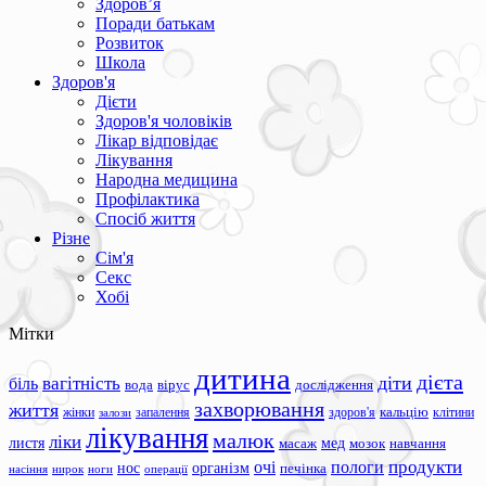
Здоров’я
Поради батькам
Розвиток
Школа
Здоров'я
Дієти
Здоров'я чоловіків
Лікар відповідає
Лікування
Народна медицина
Профілактика
Спосіб життя
Різне
Сім'я
Секс
Хобі
Мітки
дитина
дієта
вагітність
діти
біль
вода
вірус
дослідження
захворювання
життя
жінки
запалення
здоров'я
кальцію
клітини
залози
лікування
малюк
ліки
листя
мед
масаж
мозок
навчання
продукти
очі
пологи
нос
організм
печінка
ноги
операції
насіння
нирок