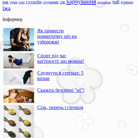
харчування
чай
суглоби
сік
рак
сон
руки
схуднення
іграшки
хропіння
їжа
Інформер
Як провести
романтичну ніч на
узбережжі
Спорт під час
вагітності: що можна?
Схуднути в стегнах: 5
вправ
Скажіть безсонні "ні"!
Сіль, перець і гірчиця