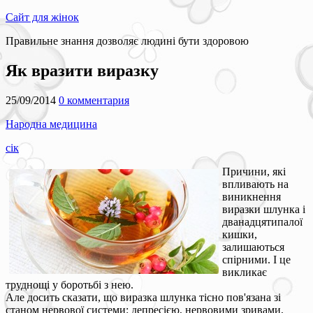
Сайт для жінок
Правильне знання дозволяє людині бути здоровою
Як вразити виразку
25/09/2014
0 комментария
Народна медицина
сік
Причини, які
впливають на
виникнення
виразки шлунка і
дванадцятипалої
кишки,
залишаються
спірними. І це
викликає
труднощі у боротьбі з нею.
Але досить сказати, що виразка шлунка тісно пов'язана зі
станом нервової системи: депресією, нервовими зривами,