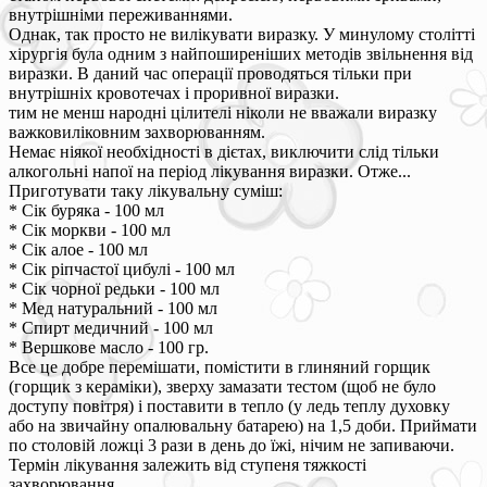
внутрішніми переживаннями.
Однак, так просто не вилікувати виразку. У минулому столітті
хірургія була одним з найпоширеніших методів звільнення від
виразки. В даний час операції проводяться тільки при
внутрішніх кровотечах і проривної виразки.
тим не менш народні цілителі ніколи не вважали виразку
важковиліковним захворюванням.
Немає ніякої необхідності в дієтах, виключити слід тільки
алкогольні напої на період лікування виразки. Отже...
Приготувати таку лікувальну суміш:
* Сік буряка - 100 мл
* Сік моркви - 100 мл
* Сік алое - 100 мл
* Сік ріпчастої цибулі - 100 мл
* Сік чорної редьки - 100 мл
* Мед натуральний - 100 мл
* Спирт медичний - 100 мл
* Вершкове масло - 100 гр.
Все це добре перемішати, помістити в глиняний горщик
(горщик з кераміки), зверху замазати тестом (щоб не було
доступу повітря) і поставити в тепло (у ледь теплу духовку
або на звичайну опалювальну батарею) на 1,5 доби. Приймати
по столовій ложці 3 рази в день до їжі, нічим не запиваючи.
Термін лікування залежить від ступеня тяжкості
захворювання.