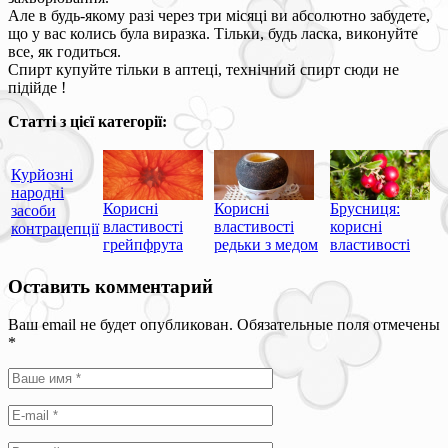
Але в будь-якому разі через три місяці ви абсолютно забудете,
що у вас колись була виразка. Тільки, будь ласка, виконуйте
все, як годиться.
Спирт купуйте тільки в аптеці, технічний спирт сюди не
підійде !
Статті з цієї категорії:
Курйозні
народні
Корисні
Корисні
Брусниця:
засоби
властивості
властивості
корисні
контрацепції
грейпфрута
редьки з медом
властивості
Оставить комментарий
Ваш email не будет опубликован. Обязательные поля отмечены
*