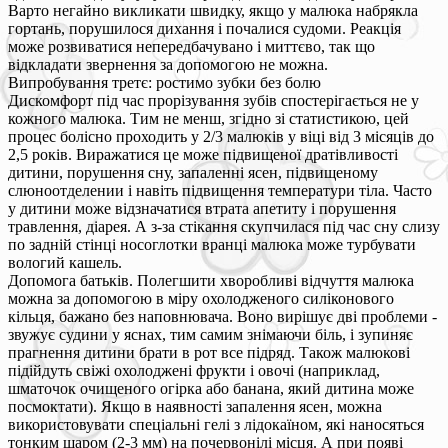
Варто негайно викликати швидку, якщо у малюка набрякла
гортань, порушилося дихання і почалися судоми. Реакція
може розвиватися непередбачувано і миттєво, так що
відкладати звернення за допомогою не можна.
Випробування третє: ростимо зубки без болю
Дискомфорт під час прорізування зубів спостерігається не у
кожного малюка. Тим не менш, згідно зі статистикою, цей
процес болісно проходить у 2/3 малюків у віці від 3 місяців до
2,5 років. Виражатися це може підвищеної дратівливості
дитини, порушення сну, запаленні ясен, підвищеному
слюноотделении і навіть підвищення температури тіла. Часто
у дитини може відзначатися втрата апетиту і порушення
травлення, діарея. А з-за стікання скупчилася під час сну слизу
по задній стінці носоглотки вранці малюка може турбувати
вологий кашель.
Допомога батьків. Полегшити хворобливі відчуття малюка
можна за допомогою в міру охолодженого силіконового
кільця, бажано без наповнювача. Воно вирішує дві проблеми -
звужує судини у яснах, тим самим знімаючи біль, і зупиняє
прагнення дитини брати в рот все підряд. Також малюкові
підійдуть свіжі охолоджені фрукти і овочі (наприклад,
шматочок очищеного огірка або банана, який дитина може
посмоктати). Якщо в наявності запалення ясен, можна
використовувати спеціальні гелі з лідокаїном, які наносяться
тонким шаром (2-3 мм) на почервонілі місця. А при появі