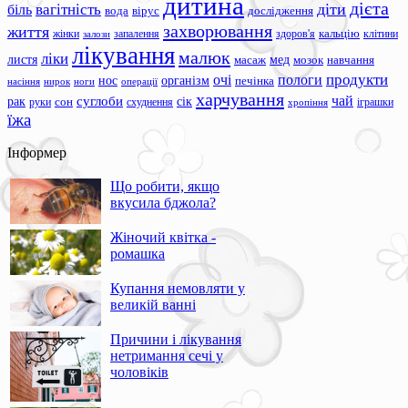
дитина
дієта
вагітність
діти
біль
вода
вірус
дослідження
захворювання
життя
жінки
запалення
здоров'я
кальцію
клітини
залози
лікування
малюк
ліки
листя
мед
масаж
мозок
навчання
продукти
очі
пологи
нос
організм
печінка
ноги
операції
насіння
нирок
харчування
чай
суглоби
сік
рак
сон
руки
схуднення
іграшки
хропіння
їжа
Інформер
Що робити, якщо
вкусила бджола?
Жіночий квітка -
ромашка
Купання немовляти у
великій ванні
Причини і лікування
нетримання сечі у
чоловіків