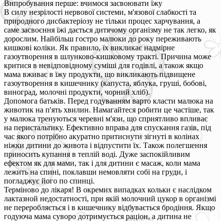
Випробування перше: вчимося засвоювати їжу
В силу незрілості нервової системи, м'язової слабкості та
природного дисбактеріозу не тільки процес харчування, а
саме засвоєння їжі дається дитячому організму не так легко, як
дорослим. Найбільш гостро малюки до року переживають
кишкові коліки. Як правило, їх викликає надмірне
газоутворення в шлунково-кишковому тракті. Причина може
критися в невідповідному суміші для годівлі, а також якщо
мама вживає в їжу продукти, що викликають підвищене
газоутворення в кишечнику (капуста, яблука, груші, бобові,
виноград, молочні продукти, чорний хліб).
Допомога батьків. Перед годуванням варто класти малюка на
животик на п'ять хвилин. Намагайтеся робити це частіше, так
у малюка тренуються черевні м'язи, що сприятливо впливає
на перистальтику. Ефективно вправа для спускання газів, під
час якого потрібно акуратно притиснути зігнуті в колінах
ніжки дитини до живота і відпустити їх. Також полегшення
приносить купання в теплій воді. Дуже заспокійливим
ефектом як для мами, так і для дитини є масаж, коли мама
лежить на спині, поклавши немовляти собі на груди, і
погладжує його по спинці.
Терміново до лікаря! В окремих випадках кольки є наслідком
лактазной недостатності, при якій молочний цукор в організмі
не переробляється і в кишечнику відбувається бродіння. Якщо
годуюча мама суворо дотримується раціон, а дитина не