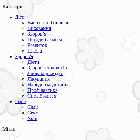
Категорії
Діти
Вагітність і пологи
Виховання
Здоров’я
Поради батькам
Розвиток
Школа
Здоров'я
Дієти
Здоров'я чоловіків
Лікар відповідає
Лікування
Народна медицина
Профілактика
Спосіб життя
Різне
Сім'я
Секс
Хобі
Мітки