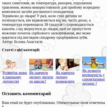
таких симптомів, як температура, ринорея, порушення
травлення, можна використовувати для прийому всередину
комплексні засоби рослинного походження.
Терміново до лікаря! У разі, коли стан дитини не
поліпшується, він відмовляється від їжі, часто дихає, а
температура перевищила 38 градусів і супроводжується
кашлем, слід звернутися до лікаря, щоб не пропустити
можливе початок серйозного захворювання, яке може
ховатися під виглядом синдрому прорізування зубів.
Автор: Бєлова Анастасія
Статті з цієї категорії:
Як розвити
Розвиток мови
Як навчити
Як навчити
впевненість у
в ранньому
дитину читати
дитину
сором'язливої
дитинстві
до школи?
розмовляти
дитини ?
Оставить комментарий
Ваш email не будет опубликован. Обязательные поля отмечены
*