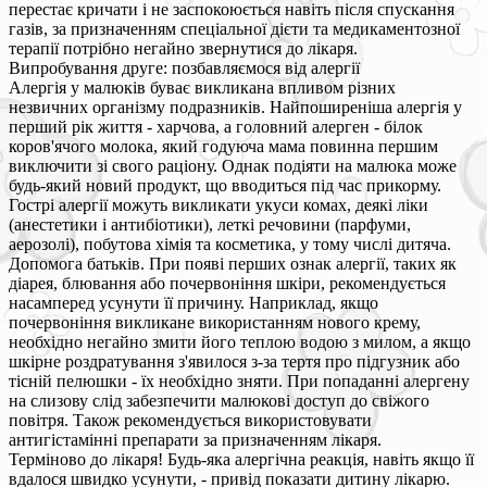
перестає кричати і не заспокоюється навіть після спускання
газів, за призначенням спеціальної дієти та медикаментозної
терапії потрібно негайно звернутися до лікаря.
Випробування друге: позбавляємося від алергії
Алергія у малюків буває викликана впливом різних
незвичних організму подразників. Найпоширеніша алергія у
перший рік життя - харчова, а головний алерген - білок
коров'ячого молока, який годуюча мама повинна першим
виключити зі свого раціону. Однак подіяти на малюка може
будь-який новий продукт, що вводиться під час прикорму.
Гострі алергії можуть викликати укуси комах, деякі ліки
(анестетики і антибіотики), леткі речовини (парфуми,
аерозолі), побутова хімія та косметика, у тому числі дитяча.
Допомога батьків. При появі перших ознак алергії, таких як
діарея, блювання або почервоніння шкіри, рекомендується
насамперед усунути її причину. Наприклад, якщо
почервоніння викликане використанням нового крему,
необхідно негайно змити його теплою водою з милом, а якщо
шкірне роздратування з'явилося з-за тертя про підгузник або
тісній пелюшки - їх необхідно зняти. При попаданні алергену
на слизову слід забезпечити малюкові доступ до свіжого
повітря. Також рекомендується використовувати
антигістамінні препарати за призначенням лікаря.
Терміново до лікаря! Будь-яка алергічна реакція, навіть якщо її
вдалося швидко усунути, - привід показати дитину лікарю.