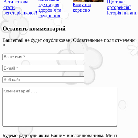
А ти готова
Що таке
кухня для
Кому що
стати
орторексія?
здоров'я та
корисно
вегетаріанкою?!
Історія питанн
схуднення
Оставить комментарий
Ваш email не будет опубликован. Обязательные поля отмечены
*
Будемо раді будь-яким Вашим висловлюванням. Ми із