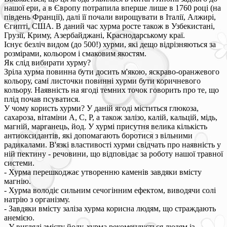
нашої ери, а в Європу потрапила вперше лише в 1760 році (на
південь Франції), далі її почали вирощувати в Італії, Алжирі,
Єгипті, США. В даний час хурма росте також в Узбекистані,
Грузії, Криму, Азербайджані, Краснодарському краї.
Існує безліч видом (до 500!) хурми, які дещо відрізняються за
розмірами, кольором і смаковим якостям.
Як слід вибирати хурму?
Зріла хурма повинна бути досить м'якою, яскраво-оранжевого
кольору, самі листочки повинні хурми бути коричневого
кольору. Наявність на ягоді темних точок говорить про те, що
плід почав псуватися.
У чому користь хурми? У даній ягоді міститься глюкоза,
сахароза, вітаміни А, С, Р, а також залізо, калій, кальцій, мідь,
магній, марганець, йод. У хурмі присутня велика кількість
антиоксидантів, які допомагають боротися з вільними
радикалами. В'язкі властивості хурми свідчать про наявність у
ній пектину - речовини, що відповідає за роботу нашої травної
системи.
- Хурма перешкоджає утворенню каменів завдяки вмісту
магнію.
- Хурма володіє сильним сечогінним ефектом, виводячи солі
натрію з організму.
- Завдяки вмісту заліза хурма корисна людям, що страждають
анемією.
- У вигляді змісту йоду, хурма рекомендується людям із