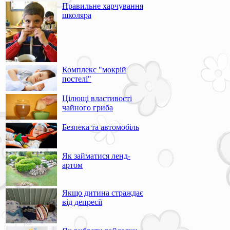
Правильне харчування
школяра
Комплекс "мокрій
постелі"
Цілющі властивості
чайного гриба
Безпека та автомобіль
Як займатися ленд-
артом
Якщо дитина страждає
від депресії