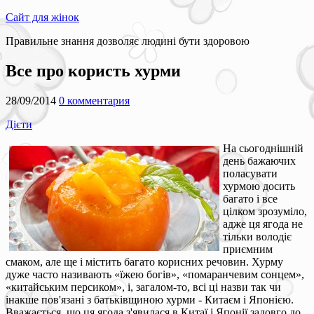
Сайт для жінок
Правильне знання дозволяє людині бути здоровою
Все про користь хурми
28/09/2014
0 комментария
Дієти
На сьогоднішній
день бажаючих
поласувати
хурмою досить
багато і все
цілком зрозуміло,
адже ця ягода не
тільки володіє
приємним
смаком, але ще і містить багато корисних речовин. Хурму
дуже часто називають «їжею богів», «помаранчевим сонцем»,
«китайським персиком», і, загалом-то, всі ці назви так чи
інакше пов'язані з батьківщиною хурми - Китаєм і Японією.
Вважається, що ця ягода з'явилася в Китаї і Японії задовго до