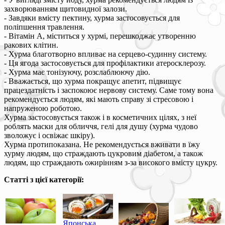
захворюванням щитовидної залози.
- Завдяки вмісту пектину, хурма застосовується для
поліпшення травлення.
- Вітамін А, міститься у хурмі, перешкоджає утворенню
ракових клітин.
- Хурма благотворно впливає на серцево-судинну систему.
- Ця ягода застосовується для профілактики атеросклерозу.
- Хурма має тонізуючу, розслаблюючу дію.
- Вважається, що хурма покращує апетит, підвищує
працездатність і заспокоює нервову систему. Саме тому вона
рекомендується людям, які мають справу зі стресовою і
напруженою роботою.
Хурма застосовується також і в косметичних цілях, з неї
роблять маски для обличчя, гелі для душу (хурма чудово
зволожує і освіжає шкіру).
Хурма протипоказана. Не рекомендується вживати в їжу
хурму людям, що страждають цукровим діабетом, а також
людям, що страждають ожирінням з-за високого вмісту цукру.
Статті з цієї категорії:
Японська