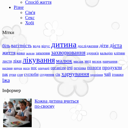
Спосіб життя
Різне
Сім'я
Секс
Хобі
Мітки
дитина
дієта
вагітність
діти
біль
вода
вірус
дослідження
захворювання
життя
жінки
запалення
здоров'я
кальцію
клітини
залози
лікування
малюк
ліки
листя
мед
масаж
мозок
навчання
продукти
очі
пологи
нос
організм
печінка
ноги
операції
насіння
нирок
харчування
чай
суглоби
сік
рак
сон
руки
схуднення
іграшки
хропіння
їжа
Інформер
Кожна дитина вчиться
по-своєму