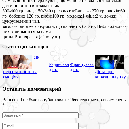
Самі ж японці стверджують, що меню справжньої японської
дієти повинно виглядати так:
300-400 гр. рису;150-240 гр. фруктів;Близько 270 гр. овочів;60
гр. бобових;120 гр. риби;100 гр. молока;1 яйце;2 ч. ложки
цукру;зелений чай.
загалом, ви вже зрозуміли, що варіантів багато. Вибір одного з
них залишається за вами.
Ірина Вопнярская (efamily.ru).
Статті з цієї категорії:
Як
Радянська
Французька
дієта
дієта
перестати їсти на
Дієта при
емоціях
виразці шлунку
Оставить комментарий
Ваш email не будет опубликован. Обязательные поля отмечены
*