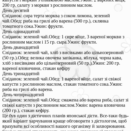
200 гр. салату з моркви з рослинним маслом.
День десятий
Сніданок: сира терта морква з соком лимона, зелений
чай.Обед: риба на грилі або варена (500 гр.), склянка
томатного сока.Ужин: фрукти.
День одинадцятий
Сніданок: зелений чай.Обед: 1 сире яйце, 3 вареної моркви з
рослинним маслом і 15 гр. сыра.Ужин: фрукти.
День дванадцятий
Сніданок: зелений чай, хліб з висівками або цільнозерновий
(50 гр.).Обед: велика овочева запіканка, яблука, чорна кава,
хліб з висівками або цільнозерновий (50 гр.).Ужин: 200 гр.
вареної яловичини, стакан кефіру
День тринадцятий
Сніданок: зелений чай.Обед: 1 вареної яйце, салат зі свіжої
капусти з рослинною маслом, стакан томатного сока.Ужин:
риба на грилі або варена.
День чотирнадцятий
Сніданок: зелений чай.Обед: смажена або варена риба, салат зі
свіжої капусти з рослинним маслом.Ужин: варена яловичина
(200 гр.), стакан кефіру.
Це був один з дієтичних планів японської дієти. Все-таки будь-
який варіант харчування краще обговорити з дієтологом, щоб
врахувати всі особливості вашого організму й захворювання.