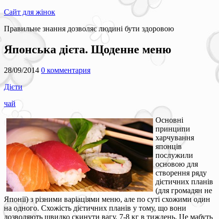
Сайт для жінок
Правильне знання дозволяє людині бути здоровою
Японська дієта. Щоденне меню
28/09/2014
0 комментария
Дієти
чай
Основні
принципи
харчування
японців
послужили
основою для
створення ряду
дієтичних планів
(для громадян не
Японії) з різними варіаціями меню, але по суті схожими один
на одного. Схожість дієтичних планів у тому, що вони
дозволяють швидко скинути вагу, 7-8 кг в тиждень. Це мабуть