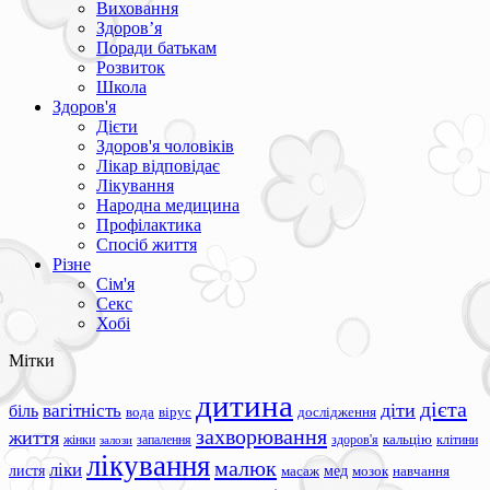
Виховання
Здоров’я
Поради батькам
Розвиток
Школа
Здоров'я
Дієти
Здоров'я чоловіків
Лікар відповідає
Лікування
Народна медицина
Профілактика
Спосіб життя
Різне
Сім'я
Секс
Хобі
Мітки
дитина
дієта
вагітність
діти
біль
вода
вірус
дослідження
захворювання
життя
жінки
запалення
здоров'я
кальцію
клітини
залози
лікування
малюк
ліки
листя
мед
масаж
мозок
навчання