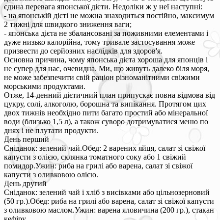
єдина перевага японської дієти. Недоліки ж у неї наступні:
- на японській дієті не можна знаходиться постійно, максимум
2 тижні для швидкого зниження ваги;
- японська дієта не збалансовані за поживними елементами і
дуже низько калорійна, тому тривале застосування може
призвести до серйозних наслідків для здоров'я.
Основна причина, чому японська дієта хороша для японців і
не супер для нас, очевидна. Ми, що живуть далеко біля моря,
не може забезпечити свій раціон різноманітними свіжими
морськими продуктами.
Отже, 14-денний дієтичний план припускає повна відмова від
цукру, солі, алкоголю, борошна та випікання. Протягом цих
двох тижнів необхідно пити багато простий або мінеральної
води (близько 1,5 л), а також суворо дотримуватися меню по
днях і не плутати продукти.
День перший
Сніданок: зелений чай.Обед: 2 варених яйця, салат зі свіжої
капусти з олією, склянка томатного соку або 1 свіжий
помидор.Ужин: риба на грилі або варена, салат зі свіжої
капусти з оливковою олією.
День другий
Сніданок: зелений чай і хліб з висівками або цільнозерновий
(50 гр.).Обед: риба на грилі або варена, салат зі свіжої капусти
з оливковою маслом.Ужин: варена яловичина (200 гр.), стакан
кефіру.