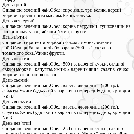
День третій
Сніданок: зелений чай.Обед: сире яйце, три великі варені
моркви з рослинним маслом.Ужин: яблука.
День четвертий
Сніданок: зелений чай.Обед: корінь петрушки, тушкований на
рослинному маслі, яблоки.Ужин: фрукти.
День п'ятий
Сніданок: сира терта морква з соком лимона, зелений
чай.Обед: риба на грилі або варена (500 гр.), склянка
томатного сока.Ужин: фрукти.
День шостий
Сніданок: зелений чай.Обед: 500 гр. вареної курки, салат зі
свіжої моркви і капусты.Ужин: 2 варених яйця, салат зі свіжої
моркви з оливковою олією.
День сьомий
Сніданок: зелений чай.Обед: варена яловичина (200 гр.),
фрукты.Ужин: будь-який з варіантів попередніх днів, крім дня
No 3.
День восьмий
Сніданок: зелений чай.Обед: варена яловичина (200 гр.),
фрукты.Ужин: будь-який з варіантів попередніх днів, крім дня
No 3.
День дев'ятий
Сніданок: зелений чай.Обед: 250 гр. вареної курки, салат з
капусти і моркви з оливковою маслом.Ужин: 2 варених яйця,