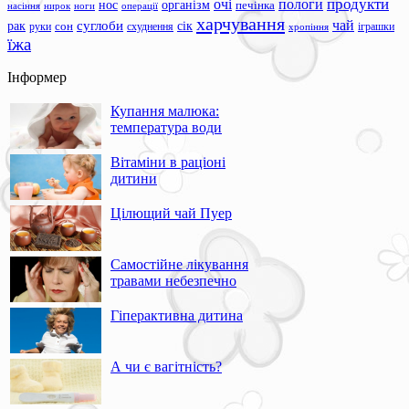
продукти
очі
пологи
нос
організм
печінка
ноги
операції
насіння
нирок
харчування
чай
суглоби
сік
рак
сон
руки
схуднення
іграшки
хропіння
їжа
Інформер
Купання малюка:
температура води
Вітаміни в раціоні
дитини
Цілющий чай Пуер
Самостійне лікування
травами небезпечно
Гіперактивна дитина
А чи є вагітність?