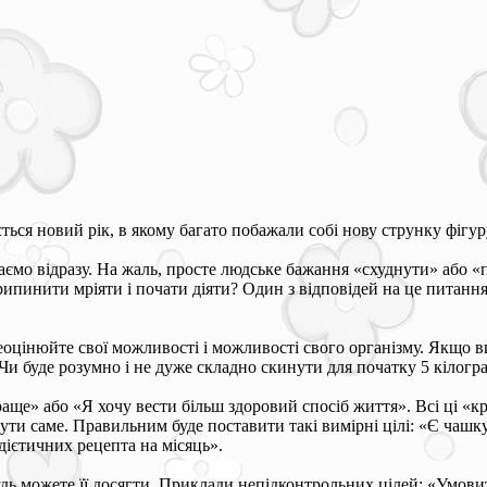
ється новий рік, в якому багато побажали собі нову струнку фігу
таємо відразу. На жаль, просте людське бажання «схуднути» або 
ипинити мріяти і почати діяти? Один з відповідей на це питання
оцінюйте свої можливості і можливості свого організму. Якщо в
Чи буде розумно і не дуже складно скинути для початку 5 кілогра
е» або «Я хочу вести більш здоровий спосіб життя». Всі ці «кра
нути саме. Правильним буде поставити такі вимірні цілі: «Є чаш
дієтичних рецепта на місяць».
будь можете її досягти. Приклади непідконтрольних цілей: «Умов