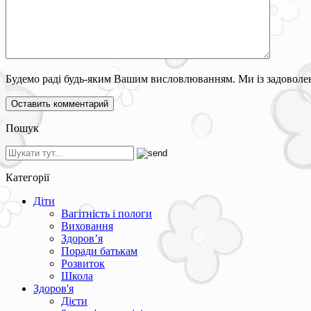
Будемо раді будь-яким Вашим висловлюванням. Ми із задоволен
Пошук
Категорії
Діти
Вагітність і пологи
Виховання
Здоров’я
Поради батькам
Розвиток
Школа
Здоров'я
Дієти