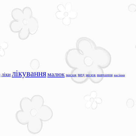
лікування
малюк
ліки
я
мед
масаж
мозок
навчання
насіння