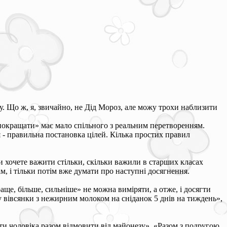
ру. Що ж, я, звичайно, не Дід Мороз, але можу трохи наблизити
«покращати» має мало спільного з реальним перетворенням.
 - правильна постановка цілей. Кілька простих правил
и хочете важити стільки, скільки важили в старших класах
м, і тільки потім вже думати про наступні досягнення.
ще, більше, сильніше» не можна виміряти, а отже, і досягти
ку вівсянки з нежирним молоком на сніданок 5 днів на тиждень»,
ити чоловіка разом відмовити від майонезу», «Разом з подругою