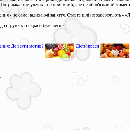
. Підтримка оточуючих - це приємний, але не обов'язковий момен
ня - не саме надихаючі заняття. Ставте цілі не заперечують - «Я 
 до стрункості і краси буде легше.
ення: Де взяти мотив?
Дієти краси
*