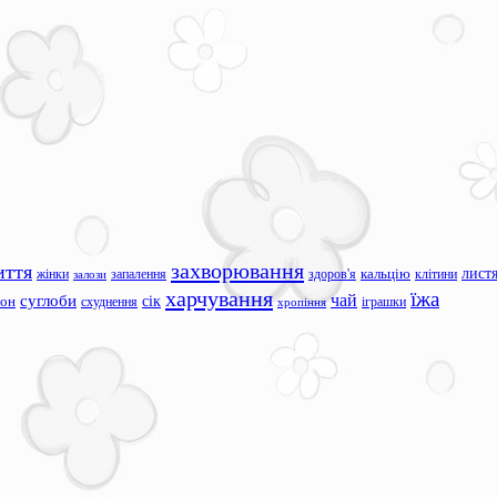
захворювання
иття
лист
жінки
запалення
здоров'я
кальцію
клітини
залози
харчування
їжа
чай
суглоби
сік
сон
схуднення
іграшки
хропіння