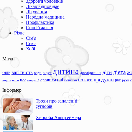
Здоров'я чоловіків
Лікар відповідає
Лікування
Народна медицина
Профілактика
Спосіб життя
Різне
Сім'я
Секс
Хобі
Мітки
дитина
дієта
вагітність
діти
ж
біль
вода
вірус
дослідження
продукти
очі
пологи
нос
організм
рак
печінка
руки
ноги
операції
нирок
Інформер
Трохи про запаленні
суглобів
Хвороба Альцгеймера