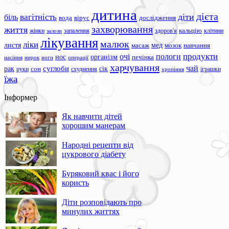
дитина
дієта
вагітність
діти
біль
вода
вірус
дослідження
захворювання
життя
жінки
запалення
здоров'я
кальцію
клітини
залози
лікування
малюк
ліки
листя
мед
масаж
мозок
навчання
продукти
очі
пологи
нос
організм
печінка
ноги
операції
насіння
нирок
харчування
чай
суглоби
сік
рак
сон
руки
схуднення
іграшки
хропіння
їжа
Інформер
Як навчити дітей
хорошим манерам
Народні рецепти від
цукрового діабету
Буряковий квас і його
користь
Діти розповідають про
минулих життях