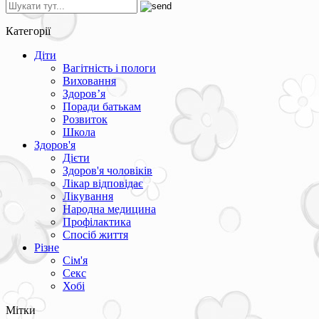
Категорії
Діти
Вагітність і пологи
Виховання
Здоров’я
Поради батькам
Розвиток
Школа
Здоров'я
Дієти
Здоров'я чоловіків
Лікар відповідає
Лікування
Народна медицина
Профілактика
Спосіб життя
Різне
Сім'я
Секс
Хобі
Мітки