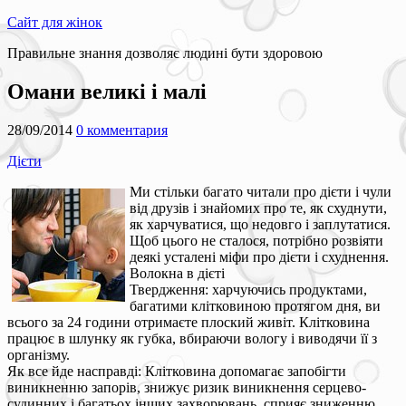
Сайт для жінок
Правильне знання дозволяє людині бути здоровою
Омани великі і малі
28/09/2014
0 комментария
Дієти
Ми стільки багато читали про дієти і чули
від друзів і знайомих про те, як схуднути,
як харчуватися, що недовго і заплутатися.
Щоб цього не сталося, потрібно розвіяти
деякі усталені міфи про дієти і схуднення.
Волокна в дієті
Твердження: харчуючись продуктами,
багатими клітковиною протягом дня, ви
всього за 24 години отримаєте плоский живіт. Клітковина
працює в шлунку як губка, вбираючи вологу і виводячи її з
організму.
Як все йде насправді: Клітковина допомагає запобігти
виникненню запорів, знижує ризик виникнення серцево-
судинних і багатьох інших захворювань, сприяє зниженню