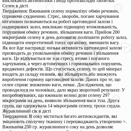
викликають антибіотики і іноді протизаплідні таблетки.
Селен в дієті
Твердження: Вживання селену нормалізує обмін речовин,
сприяючи схудненню. Стрес, хвороби, погане харчування
негативно позначаються на роботі щитовидної залози і
надниркових залоз, викликаю підвищену втомлюваність,
порушення обміну речовин, збільшення ваги. Прийом 200
мікрограмів селену в день допомагає поліпшити роботу залоз,
підвищити енергетичний тонус організму, зменшити вагу.
Як все йде насправді: низька активність щитовидної залози
призводить до уповільнення обміну речовин і збільшення
ваги. Це відбувається не з-за стресу, втоми і поганого
харчування, а через аутоімунних і гормональних порушень,
вроджених дефектів. Що стосується, селену, то цей мінерал
входить до складу ензимів, які збільшують або знижують
вироблення гормону щитовидної залози. Даних про те, що
селен сприяє зниженню ваги, немає. Дослідження, що
проводилося на чоловіках, дало якраз зворотний результат. У
випробовуваних, що вживали великі дози селену 297
мікрограмів на день, виявили збільшення маси тіла. Друга
група, що одержувала 14 мікрограмів селену, трохи схудла.
Журавлинний сік в дієті
Твердження: В соку міститься багато антиоксидантів, які
зміцнюють сполучну тканину і перешкоджають утворенню >.
Вживання 250 гр. журавлинного соку на день дозволяє