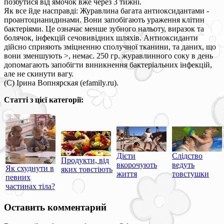
позбутися від ямочок вже через 3 тижні.
Як все йде насправді: Журавлина багата антиоксидантами -
проантоцианидинами. Вони запобігають ураження клітин
бактеріями. Це означає менше зубного нальоту, виразок та
болячок, інфекцій сечовивідних шляхів. Антиоксиданти
дійсно сприяють зміцненню сполучної тканини, та даних, що
вони зменшують >, немає. 250 гр. журавлинного соку в день
допомагають запобігти виникнення бактеріальних інфекцій,
але не скинути вагу.
(C) Ірина Вопнярская (efamily.ru).
Статті з цієї категорії:
Дієти
Слідство
Продукти, від
вкорочують
ведуть
Як схуднути в
яких товстіють
життя
товстушки
певних
частинах тіла?
Оставить комментарий