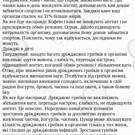
чашки кава в день знижують апетит, допомагають вам довше
займатися спортом і не втомлюватися. Завдяки кави ваш
організм спалює на 31% більше жирів.
Як все йде насправді: Кофеїн і кава не знижують апетит і не
прискорюють обмін речовин. Однак, дійсно підвищують
витривалість організму, допомагаючи йому довше займатися
спортом. Пояснити, чому так відбувається, дослідники не
можуть.
Дріжджі в дієті
Твердження: занадто багато дріжджових грибків в організмі
викликає здуття живота, слабкість, перепади настрою,
підвищений апетит, поганий обмін речовин і збільшення ваги.
Отже, при зниженні рівня дріжджових грибків в організмі
відбувається зменшення ваги. Позбутися від грибків можна,
значно знизивши вживання солодкого, включивши в свій
раціон йогурти, броколі, часник та інші овочі, а також білкову
їжу.
Як все йде насправді: Дріжджові грибки не викликають
збільшення ваги, перепади настрою, слабкість, не підвищують
апетит. Це нонсенс. Нерозумно намагатися зупинити
зростання дріжджових грибків за допомогою лужного
живлення: овочів, йогуртів, часнику. Цукор може збільшувати
кількість дріжджових грибків в організмі тільки у тих жінок,
які схильні до дріжджовим інфекцій. Зростання грибків