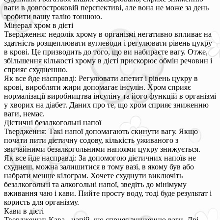
ваги в довгостроковій перспективі, але вона не може за день
зробити вашу талію тоншою.
Мінерал хром в дієті
Твердження: недолік хрому в організмі негативно впливає на
здатність розщеплювати вуглеводи і регулювати рівень цукру
в крові. Це призводить до того, що ви набираєте вагу. Отже,
збільшення кількості хрому в дієті прискорює обмін речовин і
сприяє схудненню.
Як все йде насправді: Регулювати апетит і рівень цукру в
крові, виробляти жири допомагає інсулін. Хром сприяє
нормалізації виробництва інсуліну та його функцій в організмі
у хворих на діабет. Даних про те, що хром сприяє зниженню
ваги, немає.
Дієтичні безалкогольні напої
Твердження: Такі напої допомагають скинути вагу. Якщо
почати пити дієтичну содову, кількість уживаного з
звичайними безалкогольними напоями цукру знижується.
Як все йде насправді: За допомогою дієтичних напоїв не
схуднеш, можна залишитися в тому вазі, в якому був або
набрати менше кілограм. Хочете схуднути виключіть
безалкогольні та алкогольні напої, зведіть до мінімуму
вживання чаю і кави. Пийте просту воду, тоді буде результат і
користь для організму.
Кави в дієті
Твердження: Кава - напій, що сприяє зниженню ваги. Дві