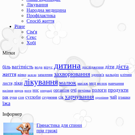
Лікування
Народна медицина
Профілактика
Спосіб життя
Різне
Сім'я
Секс
Хобі
Мітки
дитина
дієта
вагітність
діти
біль
вода
вірус
дослідження
захворювання
життя
жінки
запалення
здоров'я
кальцію
клітини
залози
лікування
малюк
ліки
листя
мед
масаж
мозок
навчання
продукти
очі
пологи
нос
організм
печінка
ноги
операції
насіння
нирок
харчування
чай
суглоби
сік
рак
сон
руки
схуднення
іграшки
хропіння
їжа
Інформер
Гімнастика для спини
при грижі