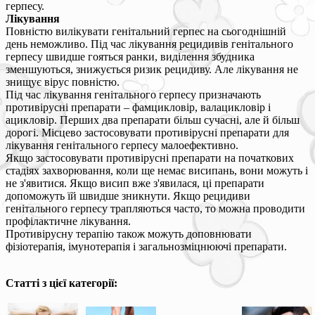
герпесу.
Лікування
Повністю вилікувати генітальний герпес на сьогоднішній
день неможливо. Під час лікування рецидивів генітального
герпесу швидше гояться ранки, виділення збудника
зменшуються, знижується ризик рецидиву. Але лікування не
знищує вірус повністю.
Під час лікування генітального герпесу призначають
противірусні препарати – фамцикловір, валацикловір і
ацикловір. Перших два препарати більш сучасні, але й більш
дорогі. Місцево застосовувати противірусні препарати для
лікування генітального герпесу малоефективно.
Якщо застосовувати противірусні препарати на початкових
стадіях захворювання, коли ще немає висипань, вони можуть і
не з'явитися. Якщо висип вже з'явилася, ці препарати
допоможуть їй швидше зникнути. Якщо рецидиви
генітального герпесу трапляються часто, то можна проводити
профілактичне лікування.
Противірусну терапію також можуть доповнювати
фізіотерапія, імунотерапія і загальнозміцнюючі препарати.
Статті з цієї категорії: