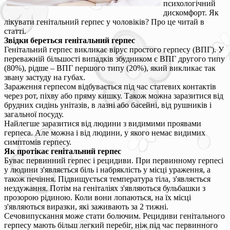
психологічний
дискомфорт. Як
лікувати генітальний герпес у чоловіків? Про це читай в
статті.
Звідки береться генітальний герпес
Генітальний герпес викликає вірус простого герпесу (ВПГ). У
переважній більшості випадків збудником є ВПГ другого типу
(80%), рідше – ВПГ першого типу (20%), який викликає так
звану застуду на губах.
Зараження герпесом відбувається під час статевих контактів
через рот, піхву або пряму кишку. Також можна заразитися від
брудних сидінь унітазів, в лазні або басейні, від рушників і
загальної посуду.
Найлегше заразитися від людини з видимими проявами
герпеса. Але можна і від людини, у якого немає видимих
симптомів герпесу.
Як протікає генітальний герпес
Буває первинний герпес і рецидиви. При первинному герпесі
у людини з'являється біль і набряклість у місці ураження, а
також печіння. Підвищується температура тіла, з'являється
нездужання. Потім на геніталіях з'являються бульбашки з
прозорою рідиною. Коли вони лопаються, на їх місці
з'являються виразки, які заживають за 2 тижні.
Сечовипускання може стати болючим. Рецидиви генітального
герпесу мають більш легкий перебіг, ніж під час первинного