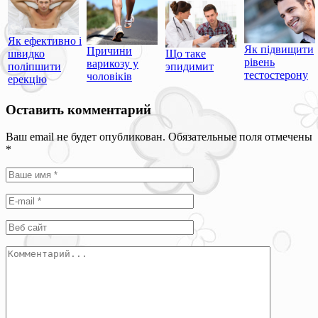
Як ефективно і
Як підвищити
Причини
швидко
Що таке
рівень
варикозу у
поліпшити
эпидимит
тестостерону
чоловіків
ерекцію
Оставить комментарий
Ваш email не будет опубликован. Обязательные поля отмечены
*