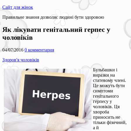
Сайт для жінок
Правильне знання дозволяє людині бути здоровою
Як лікувати генітальний герпес у
чоловіків
04/07/2016
0 комментария
Здоров'я чоловіків
Бульбашки і
виразки на
статевому члені.
Це можуть бути
симптоми
генітального
герпесу у
чоловіків. Ця
хвороба
приносить не
тільки фізичний,
а й