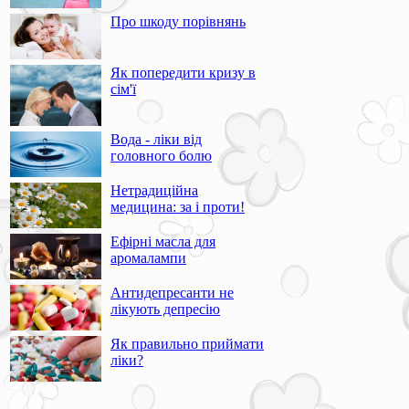
Про шкоду порівнянь
Як попередити кризу в
сім'ї
Вода - ліки від
головного болю
Нетрадиційна
медицина: за і проти!
Ефірні масла для
аромалампи
Антидепресанти не
лікують депресію
Як правильно приймати
ліки?