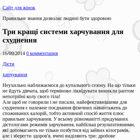
Сайт для жінок
Правильне знання дозволяє людині бути здоровою
Три кращі системи харчування для
схуднення
16/09/2014
0 комментария
Дієти
харчування
Неухильно наближаємося до купального сезону. На що тільки
не йдуть дівчата, щоб терміново ліквідувати виникли раптом
непотрібні колу свого тіла!
Але щоб не говорили і не писали, найефективнішими для
схуднення є належне поєднання фізичних навантажень до
споживаних калорій, тобто активний спосіб життя плюс
правильне харчування. У всьому різноманітті придуманих
дієтологами режимів харчування, найбільш результативними,
які допомагають не тільки позбутися від зайвих кілограмів,
але і зберегти здоров'я, вчені виділяють три: дробове