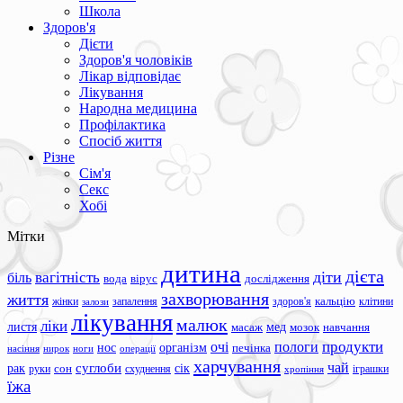
Школа
Здоров'я
Дієти
Здоров'я чоловіків
Лікар відповідає
Лікування
Народна медицина
Профілактика
Спосіб життя
Різне
Сім'я
Секс
Хобі
Мітки
дитина
дієта
вагітність
діти
біль
вода
вірус
дослідження
захворювання
життя
жінки
запалення
здоров'я
кальцію
клітини
залози
лікування
малюк
ліки
листя
мед
масаж
мозок
навчання
продукти
очі
пологи
нос
організм
печінка
ноги
операції
насіння
нирок
харчування
чай
суглоби
сік
рак
сон
руки
схуднення
іграшки
хропіння
їжа