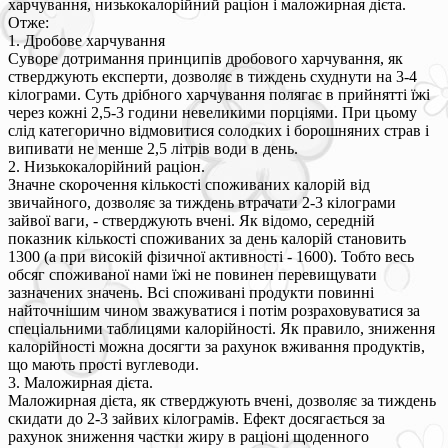
харчування, низькокалорійний раціон і маложирная дієта.
Отже:
1. Дробове харчування
Суворе дотримання принципів дробового харчування, як
стверджують експерти, дозволяє в тиждень схуднути на 3-4
кілограми. Суть дрібного харчування полягає в прийнятті їжі
через кожні 2,5-3 години невеликими порціями. При цьому
слід категорично відмовитися солодких і борошняних страв і
випивати не менше 2,5 літрів води в день.
2. Низькокалорійний раціон.
Значне скорочення кількості споживаних калорій від
звичайного, дозволяє за тиждень втрачати 2-3 кілограми
зайвої ваги, - стверджують вчені. Як відомо, середній
показник кількості споживаних за день калорій становить
1300 (а при високій фізичної активності - 1600). Тобто весь
обсяг споживаної нами їжі не повинен перевищувати
зазначених значень. Всі споживані продукти повинні
найточнішим чином зважуватися і потім розраховуватися за
спеціальними таблицями калорійності. Як правило, зниження
калорійності можна досягти за рахунок вживання продуктів,
що мають прості вуглеводи.
3. Маложирная дієта.
Маложирная дієта, як стверджують вчені, дозволяє за тиждень
скидати до 2-3 зайвих кілограмів. Ефект досягається за
рахунок зниження частки жиру в раціоні щоденного