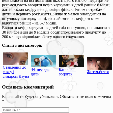
незважаючи на всі позитивні якості цього напою, педіатри не
рекомендують вводити кефір харчування дітей раніше 8 місяці
життя: склад кефіру не відповідає фізіологічним потребам
дитини першого року життя. Якщо ж малюк знаходиться на
штучному вигодовуванні, то знайомство з кефіром може
відбутися раніше - на 6-7 місяці.
Вводити кефір харчування дітей слід поступово, починаючи з
30 мл, довівши до 9 місяців обсяг споживаного продукту до
200 мл, що відповідає обсягу одного годування.
Статті з цієї категорії:
Ставлення до
Фітнес для
Батюшка-
сексу і
Життя-биття
дітей
зберігач
синдром Дауна
Оставить комментарий
Ваш email не будет опубликован. Обязательные поля отмечены
*