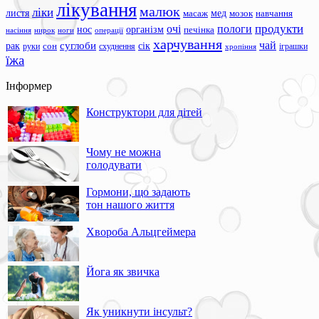
лікування
малюк
ліки
листя
мед
масаж
мозок
навчання
продукти
очі
пологи
нос
організм
печінка
ноги
операції
насіння
нирок
харчування
чай
суглоби
сік
рак
сон
руки
схуднення
іграшки
хропіння
їжа
Інформер
Конструктори для дітей
Чому не можна
голодувати
Гормони, що задають
тон нашого життя
Хвороба Альцгеймера
Йога як звичка
Як уникнути інсульт?