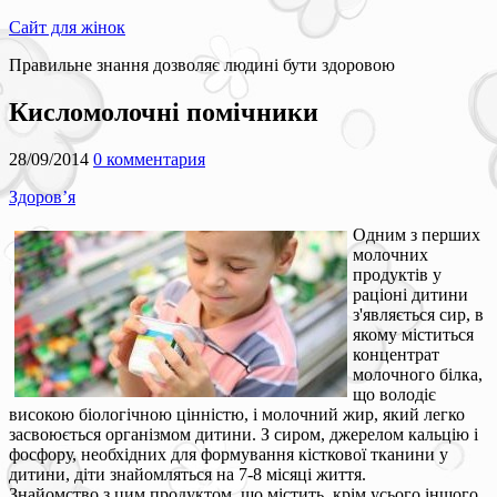
Сайт для жінок
Правильне знання дозволяє людині бути здоровою
Кисломолочні помічники
28/09/2014
0 комментария
Здоров’я
Одним з перших
молочних
продуктів у
раціоні дитини
з'являється сир, в
якому міститься
концентрат
молочного білка,
що володіє
високою біологічною цінністю, і молочний жир, який легко
засвоюється організмом дитини. З сиром, джерелом кальцію і
фосфору, необхідних для формування кісткової тканини у
дитини, діти знайомляться на 7-8 місяці життя.
Знайомство з цим продуктом, що містить, крім усього іншого,