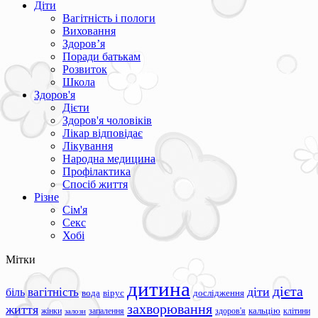
Діти
Вагітність і пологи
Виховання
Здоров’я
Поради батькам
Розвиток
Школа
Здоров'я
Дієти
Здоров'я чоловіків
Лікар відповідає
Лікування
Народна медицина
Профілактика
Спосіб життя
Різне
Сім'я
Секс
Хобі
Мітки
дитина
дієта
вагітність
діти
біль
вода
вірус
дослідження
захворювання
життя
жінки
запалення
здоров'я
кальцію
клітини
залози