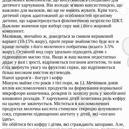
дитячого харчування. Він володіє м'якою консистенцією, що
важливо для малюків, які ще не вміють жувати. Крім того,
дитячий сирок адаптований до особливостей організму
дитини, що характеризується фізіологічною незрілістю ШКТ.
Важливе значення при виборі сиру має і його жировий
компонент.
Малюкам, звичайно ж, доведеться за смаком вершковий
варіант (10-15% жиру), проте перше знайомство буде все ж
краще почати з його молочного побратима (всього 3-5%
жиру). Останній вид сиру ідеально підходить дітям з
підвищеною масою тіла. Якщо ж ваш малюк недостатньо
додає у вазі і зрості, відрізняється поганим апетитом, то вам
слід звернути увагу на фруктові сирки, що відрізняються
більш високим вмістом вуглеводів.
Напої здоров'я - йогурт і кефір
Минуло майже сто років з тієї пори, як І.І. Мечников довів
вплив кисломолочних продуктів на формування нормальної
мікрофлори кишечника, розкрив їх захисну роль у запобіганні
кишкових розладів. У харчуванні дітей позитивна роль кефіру
на цьому не закінчується. Міститься в кисломолочних
продуктах молочна кислота стимулює секрецію шлункового
соку, сприяючи підвищенню апетиту у дітей, які «погано
їдять».
Не обійтися без кефіру і дітям, які страждають запорами. Але,