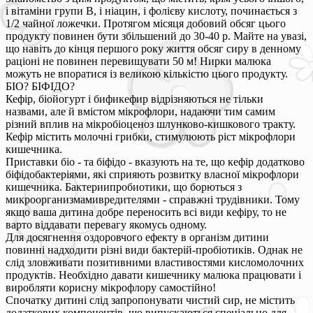
і вітаміни групи B, і ніацин, і фолієву кислоту, починається з
1/2 чайної ложечки. Протягом місяця добовий обсяг цього
продукту повинен бути збільшений до 30-40 р. Майте на увазі,
що навіть до кінця першого року життя обсяг сиру в денному
раціоні не повинен перевищувати 50 м! Нирки малюка
можуть не впоратися із великою кількістю цього продукту.
БІО? БІФІДО?
Кефір, біойогурт і бификефир відрізняються не тільки
назвами, але й вмістом мікрофлори, надаючи тим самим
різний вплив на мікробіоценоз шлунково-кишкового тракту.
Кефір містить молочні грибки, стимулюють ріст мікрофлори
кишечника.
Приставки біо - та біфідо - вказують на те, що кефір додатково
біфідобактеріями, які сприяють розвитку власної мікрофлори
кишечника. Бактериипробиотики, що борються з
микроорганизмамивредителями - справжні трудівники. Тому
якщо ваша дитина добре переносить всі види кефіру, то не
варто віддавати перевагу якомусь одному.
Для досягнення оздоровчого ефекту в організм дитини
повинні надходити різні види бактерій-пробіотиків. Однак не
слід зловживати позитивними властивостями кисломолочних
продуктів. Необхідно давати кишечнику малюка працювати і
виробляти корисну мікрофлору самостійно!
Спочатку дитині слід запропонувати чистий сир, не містить
додаткових компонентів, що випускаються спеціально для