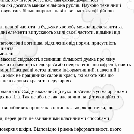
на які досягала майже мільйона рублів. Науково-технічний
совуватися більш широко і навіть визнається офіційною
і певної частоти, а будь-яку хворобу можна представити як
ні елементи випускають хвилі своєї частоти, відмінні від
 патологічні вогнища, відхилення від норми, присутність
цієнта.
бмежень.
х масової свідомості, вселивши більшості думка про явну
ачити наявність недокрів'я або неврастенії і шизофренії, навіть
ї міри! Насправді метод цілком інформативний, навчений і
 а ніяк не працівники салонів краси, які мають хіба що
а не в салонах краси та перукарнях.
одавнього Сходу вважали, що вухо пов'язана з усіма органами
ню тіла. Так це або не так, але вплив на ці точки дійсно
 хворобливих процесах в органах - так, якщо точка, що
гій, перевірити це звичайними класичними способами
оверхня шкіри. Відповідно і рівень інформативності цього