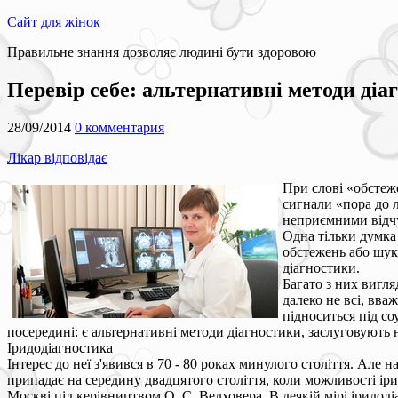
Сайт для жінок
Правильне знання дозволяє людині бути здоровою
Перевір себе: альтернативні методи діа
28/09/2014
0 комментария
Лікар відповідає
При слові «обстеж
сигнали «пора до л
неприємними відч
Одна тільки думка 
обстежень або шук
діагностики.
Багато з них вигля
далеко не всі, вва
підноситься під с
посередині: є альтернативні методи діагностики, заслуговують на
Іридодіагностика
Інтерес до неї з'явився в 70 - 80 роках минулого століття. Але 
припадає на середину двадцятого століття, коли можливості ір
Москві під керівництвом О. С. Велховера. В деякій мірі іридод