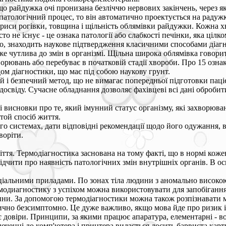
о райдужка очі пронизана безліччю нервових закінчень, через які 
патологічний процес, то він автоматично проектується на радуж
бриси рогівки, товщина і щільність облямівки райдужки. Кожна 
сто не існує - це ознака патології або слабкості печінки, яка ц
ого, знаходить наукове підтвердження класичними способами діаг
же чутлива до змін в організмі. Щільна широка облямівка говорит
орювань або перебуває в початковій стадії хвороби. Про 15 озна
ом діагностики, що має під собою наукову грунт.
й і безпечний метод, що не вимагає попередньої підготовки паці
 досвіду. Сучасне обладнання дозволяє фахівцеві всі дані оброб
 висновки про те, який імунний статус організму, які захворюва
той спосіб життя.
го системах, дати відповідні рекомендації щодо його одужання, в
воріти.
ття. Термодіагностика заснована на тому факті, що в нормі коже
дчити про наявність патологічних змін внутрішніх органів. В осн
іальними приладами. По зонах тіла людини з аномально високо
рмодиагностику з успіхом можна використовувати для запобігання
ини. За допомогою термодіагностики можна також розпізнавати 
чно безсимптомно. Це дуже важливо, якщо мова йде про ризик інс
ує довіри. Принципи, за якими працює апаратура, елементарні - 
люченні до комп'ютера і принтера видається досить барвиста карти