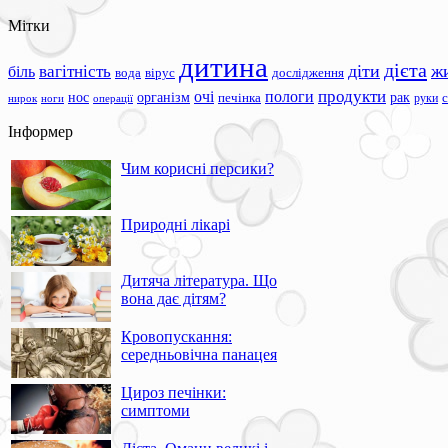
Мітки
дитина
дієта
вагітність
діти
ж
біль
вода
вірус
дослідження
продукти
очі
пологи
нос
організм
рак
печінка
руки
ноги
операції
нирок
Інформер
Чим корисні персики?
Природні лікарі
Дитяча література. Що
вона дає дітям?
Кровопускання:
середньовічна панацея
Цироз печінки:
симптоми