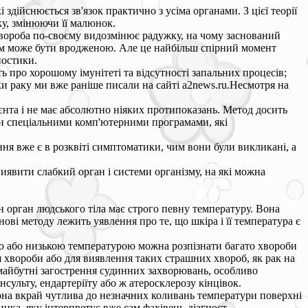
здійснюється зв'язок практично з усіма органами. З цієї теорії
ку, змінюючи її малюнок.
хвороба по-своєму видозмінює радужку, на чому заснований
ілком може бути вродженою. Але це найбільш спірний момент
ностики.
ь про хорошому імунітеті та відсутності запальних процесів;
ки раку ми вже раніше писали на сайті a2news.ru.Несмотря на
єнта і не має абсолютно ніяких протипоказань. Метод досить
ити спеціальними комп'ютерними програмами, які
ння вже є в розквіті симптоматики, чим вони були викликані, а
иявити слабкий орган і системи організму, на які можна
н орган людського тіла має строго певну температуру. Вона
ові методу лежить уявлення про те, що шкіра і її температура є
ю або низькою температурою можна розпізнати багато хвороби
 хвороби або для виявлення таких страшних хвороб, як рак на
майбутні загострення судинних захворювань, особливо
ульту, ендартеріїту або ж атеросклерозу кінцівок.
вона вкрай чутлива до незначних коливань температури поверхні
нка, яку інтерпретує вже сам фахівець-діагност.