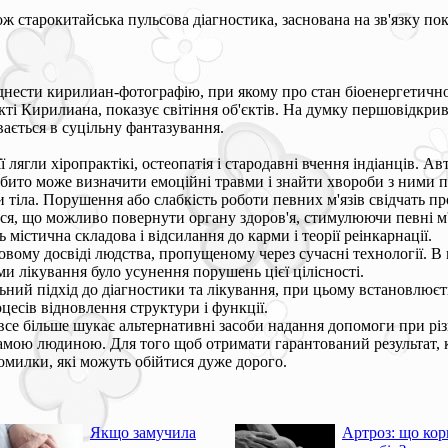
ж старокитайська пульсова діагностика, заснована на зв'язку по
днести кирилиан-фотографію, при якому про стан біоенергетично
ті Кирилиана, показує світіння об'єктів. На думку першовідкри
вається в суцільну фантазування.
її лягли хіропрактікі, остеопатія і стародавні вчення індіанців. 
бито може визначити емоційні травми і знайти хвороби з ними по
ми тіла. Порушення або слабкість роботи певних м'язів свідчать
ься, що можливо повернути органу здоров'я, стимулюючи певні м'
містична складова і відсилання до карми і теорії реінкарнації.
вому досвіді людства, пропущеному через сучасні технології. В ц
 лікування було усунення порушень цієї цілісності.
ий підхід до діагностики та лікування, при цьому встановлюєтьс
есів відновлення структури і функції.
 все більше шукає альтернативні засоби надання допомоги при рі
самою людиною. Для того щоб отримати гарантований результат, 
омилки, які можуть обійтися дуже дорого.
Якщо замучила
Артроз: що кор