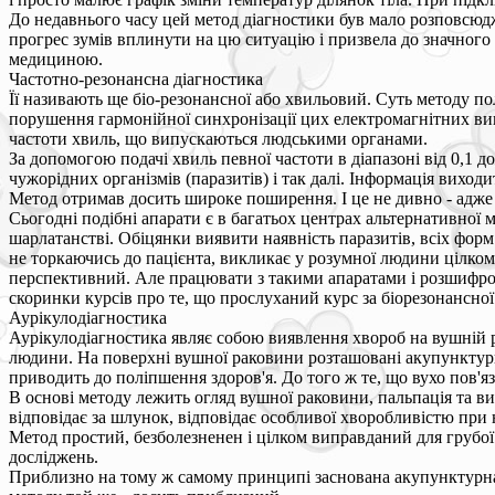
До недавнього часу цей метод діагностики був мало розповсюдж
прогрес зумів вплинути на цю ситуацію і призвела до значного
медициною.
Частотно-резонансна діагностика
Її називають ще біо-резонансної або хвильовий. Суть методу п
порушення гармонійної синхронізації цих електромагнітних випр
частоти хвиль, що випускаються людськими органами.
За допомогою подачі хвиль певної частоти в діапазоні від 0,1 
чужорідних організмів (паразитів) і так далі. Інформація вихо
Метод отримав досить широке поширення. І це не дивно - адже в
Сьогодні подібні апарати є в багатьох центрах альтернативної 
шарлатанстві. Обіцянки виявити наявність паразитів, всіх форм 
не торкаючись до пацієнта, викликає у розумної людини цілком 
перспективний. Але працювати з такими апаратами і розшифровув
скоринки курсів про те, що прослуханий курс за біорезонансної
Аурікулодіагностика
Аурікулодіагностика являє собою виявлення хвороб на вушній р
людини. На поверхні вушної раковини розташовані акупунктурні 
приводить до поліпшення здоров'я. До того ж те, що вухо пов'я
В основі методу лежить огляд вушної раковини, пальпація та в
відповідає за шлунок, відповідає особливої хворобливістю при н
Метод простий, безболезненен і цілком виправданий для грубо
досліджень.
Приблизно на тому ж самому принципі заснована акупунктурна д