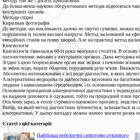
методу той же - досить приблизний.
До більш-менш науково обгрунтованих методів відносяться тако
внутрішніх органів.
Методи спірні
Кирилиан фотографія
До методів, що викликають далеко не смутні сумніви, можна ві
порушення їх полем високої напруги. Метод заснований на ефек
емоційних станів на появу хвороб. Але на практиці метод вили
Кінезіологія
Кінезіологія з'явилася в 60-ті роки минулого століття. В основу 
патологічними змінами у внутрішніх органах. Дана методика ні
Згідно з цією теорією кожен орган має зв'язок з певними м'яза
за зміни ходи, виразу обличчя, порушення руху м'язів. Вважаєт
Абсолютно антинауковими є всі види діагностик, в яких звучить 
Альтернативна медицина та діагностика заснована на багатовіко
людини з навколишнім середовищем, і їх основними принципами
Основним принципом альтернативної діагностики є індивідуальн
на надання допомоги в одужанні, тобто на природний плин проц
Ось чому зараз, в епоху стрімкого наукового прогресу, людство
Вибір, на який метод діагностики зупинитися, залишається за 
альтернативні. У цьому випадку можна значно знизити ризик п
Статті з цієї категорії:
Найбільш небезпечні симптоми цукрового