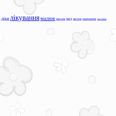
лікування
малюк
ліки
я
мед
масаж
мозок
навчання
насіння