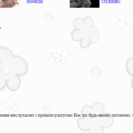
подагра
суглобів?
*
ням вислухаємо і проконсультуємо Вас по будь-якому питанню. 