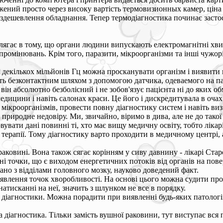
ений просто через високу вартість термовизионных камер, ціна 
 здешевлення обладнання. Тепер термодіагностика починає засто
олягає в тому, що органи людини випускають електромагнітні хвил
омінювань. Крім того, паразити, мікроорганізми та інші чужорід
до декількох мільйонів Гц можна просканувати організм і виявити
дить безконтактним шляхом з допомогою датчика, одеваемого на па
ін абсолютно безболісний і не зобов'язує пацієнта ні до яких о
медицини і навіть салонах краси. Це його і дискредитувала в оча
мікроорганізмів, провести повну діагностику систем і навіть визн
природне недовіру. Ми, звичайно, віримо в дива, але не до тако
ати дані повинні ті, хто має вищу медичну освіту, тобто лікарі,
 терапії. Тому діагностику варто проходити в медичному центрі, 
аковині. Вона також сягає корінням у сиву давнину - лікарі Стар
точки, що є виходом енергетичних потоків від органів на поверх
зано з відділами головного мозку, науково доведений факт.
иявлення точок хворобливості. На основі цього можна судити про
атисканні на неї, значить з шлунком не все в порядку.
ї діагностики. Можна порадити при виявленні будь-яких патоло
іагностика. Тільки замість вушної раковини, тут виступає вся п