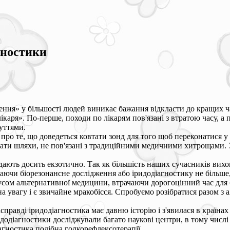
гностики
ення» у більшості людей виникає бажання відкласти до кращих ча
ікаря». По-перше, походи по лікарям пов'язані з втратою часу, а 
уттями.
про те, що доведеться ковтати зонд для того щоб переконатися у 
ати шляхи, не пов'язані з традиційними медичними хитрощами. 
дають досить екзотично. Так як більшість наших сучасників вихо
жаючи біорезонансне дослідження або іридодіагностику не більше,
оусом альтернативної медицини, втрачаючи дорогоцінний час для
 увагу і є звичайне мракобісся. Спробуємо розібратися разом з a2
насправді іридодіагностика має давню історію і з'явилася в країна
идодіагностики досліджували багато наукові центри, в тому числ
іагностика подібна голкорефлексотерапії.