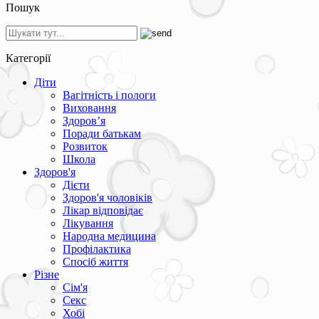
Пошук
Категорії
Діти
Вагітність і пологи
Виховання
Здоров’я
Поради батькам
Розвиток
Школа
Здоров'я
Дієти
Здоров'я чоловіків
Лікар відповідає
Лікування
Народна медицина
Профілактика
Спосіб життя
Різне
Сім'я
Секс
Хобі