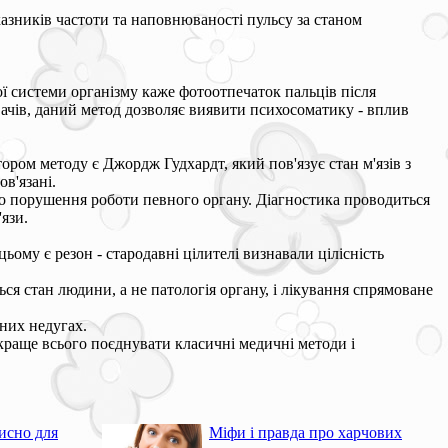
казників частоти та наповнюваності пульсу за станом
ї системи організму каже фотоотпечаток пальців після
вачів, даний метод дозволяє виявити психосоматику - вплив
Автором методу є Джордж Гудхардт, який пов'язує стан м'язів з
в'язані.
 про порушення роботи певного органу. Діагностика проводиться
язи.
ьому є резон - стародавні цілителі визнавали цілісність
я стан людини, а не патологія органу, і лікування спрямоване
зних недугах.
краще всього поєднувати класичні медичні методи і
исно для
Міфи і правда про харчових