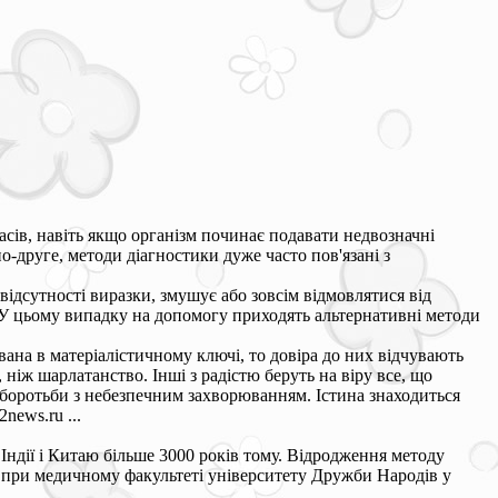
сів, навіть якщо організм починає подавати недвозначні
по-друге, методи діагностики дуже часто пов'язані з
відсутності виразки, змушує або зовсім відмовлятися від
У цьому випадку на допомогу приходять альтернативні методи
вана в матеріалістичному ключі, то довіра до них відчувають
 ніж шарлатанство. Інші з радістю беруть на віру все, що
 боротьби з небезпечним захворюванням. Істина знаходиться
news.ru ...
х Індії і Китаю більше 3000 років тому. Відродження методу
і при медичному факультеті університету Дружби Народів у