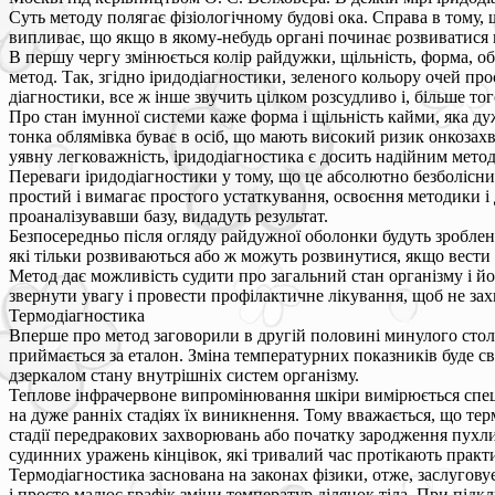
Суть методу полягає фізіологічному будові ока. Справа в тому, щ
випливає, що якщо в якому-небудь органі починає розвиватися 
В першу чергу змінюється колір райдужки, щільність, форма, о
метод. Так, згідно іридодіагностики, зеленого кольору очей про
діагностики, все ж інше звучить цілком розсудливо і, більше т
Про стан імунної системи каже форма і щільність кайми, яка ду
тонка облямівка буває в осіб, що мають високий ризик онкозахв
уявну легковажність, іридодіагностика є досить надійним метод
Переваги іридодіагностики у тому, що це абсолютно безболісни
простий і вимагає простого устаткування, освоєння методики і
проаналізувавши базу, видадуть результат.
Безпосередньо після огляду райдужної оболонки будуть зроблені
які тільки розвиваються або ж можуть розвинутися, якщо вести 
Метод дає можливість судити про загальний стан організму і йо
звернути увагу і провести профілактичне лікування, щоб не зах
Термодіагностика
Вперше про метод заговорили в другій половині минулого столі
приймається за еталон. Зміна температурних показників буде сві
дзеркалом стану внутрішніх систем організму.
Теплове інфрачервоне випромінювання шкіри вимірюється спец
на дуже ранніх стадіях їх виникнення. Тому вважається, що те
стадії передракових захворювань або початку зародження пухл
судинних уражень кінцівок, які тривалий час протікають практи
Термодіагностика заснована на законах фізики, отже, заслугов
і просто малює графік зміни температур ділянок тіла. При підк