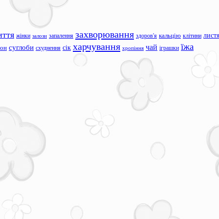
захворювання
иття
лист
жінки
запалення
здоров'я
кальцію
клітини
залози
харчування
їжа
чай
суглоби
сік
сон
схуднення
іграшки
хропіння