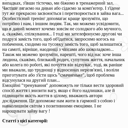
випадках, з'ївши тістечко, ми біжимо в тренажерний зал.
Частіше лягаємо на диван або сідаємо за комп'ютер. І з'їдене
тут же прекрасно засвоюється і перетворюється в зайва вага...
Особистісний тренінг допомагає краще зрозуміти, що
потрібно і нам, і іншим людям. Так, ми можемо усвідомити,
що в даний момент хочемо зовсім не солодкого або мучного,
а, скажімо, спілкування... І тоді ми зателефонуємо другові чи
подрузі замість того, щоб об'їдатися, запросимо когось на
побачення, сходимо на тусовку замість того, щоб залишатися
на самоті, вірніше, наодинці з чіпсами або шоколадкою...
Також ми можемо зрозуміти, нарешті, чого від нас хоче інша
людина, скажімо, близький родич, супутник життя, начальник
або колега по роботі, які почуття він відчуває, тоді, як раніше
ми вважали, що труднощі у відносинах нерозв'язні, і воліли
приготувати або з'їсти щось "смачненьке", щоб проблема
відсунулася на другий план...
Емоційні "тренування" допоможуть не тільки вести здоровий
спосіб життя і знизити вагу, якщо є його надлишки, але й
підвищити якість життя в цілому, вважають автори
дослідження. Це допоможе нам жити в гармонії з собою і
навколишнім світом з позитивними емоціями. І не
нарощувати зайву вагу !
Статті з цієї категорії: