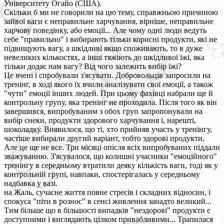
Університету Огайо (США).
Скільки б ми не говорили на цю тему, справжньою причиною
зайвої ваги є неправильне харчування, вірніше, неправильне
харчову поведінку, або емоції... Але чому одні люди ведуть
себе "правильно" і вибирають тільки корисні продукти, які не
підвищують вагу, а шкідливі якщо споживають, то в дуже
невеликих кількостях, а інші тяжіють до шкідливої їжі, яка
тільки додає нам вагу? Від чого залежить вибір їжі?
Це вчені і спробували з'ясувати. Добровольців запросили на
тренінг, в ході якого їх вчили аналізувати свої емоції, а також
"чути" емоції інших людей. При цьому фахівці набрали ще й
контрольну групу, яка тренінг не проходила. Після того як він
завершився, випробуваним з обох груп запропонували на
вибір снеки, продукти здорового харчування і, нарешті,
шоколадку. Виявилося, що ті, хто прийняв участь у тренінгу,
частіше вибирали другий варіант, тобто здорові продукти.
Але це ще не все. Три місяці опісля всіх випробуваних піддали
зважуванню. З'ясувалося, що колишні учасники "емоційного"
тренінгу в середньому втратили деяку кількість ваги, тоді як у
контрольній групі, навпаки, спостерігалась у середньому
надбавка у вазі.
на Жаль, сучасне життя повне стресів і складних відносин, і
спокуса "піти в рознос" в сенсі живлення занадто великий...
Тим більше що в більшості випадків "нездорові" продукти є
доступними і виглядають цілком привабливими... Трапилася