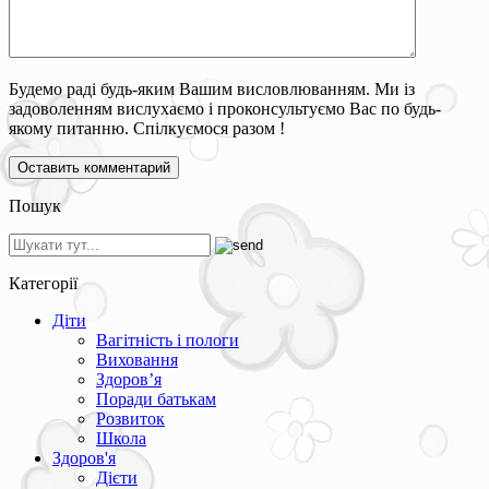
Будемо раді будь-яким Вашим висловлюванням. Ми із
задоволенням вислухаємо і проконсультуємо Вас по будь-
якому питанню. Спілкуємося разом !
Пошук
Категорії
Діти
Вагітність і пологи
Виховання
Здоров’я
Поради батькам
Розвиток
Школа
Здоров'я
Дієти