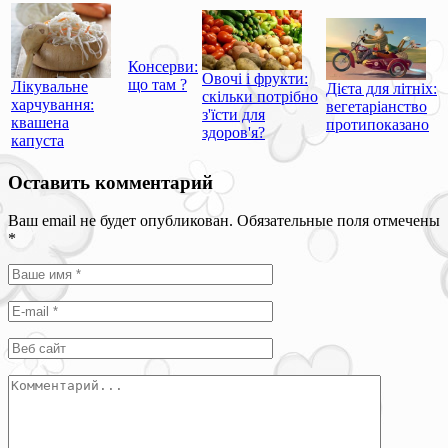
Консерви:
Овочі і фрукти:
що там ?
Лікувальне
Дієта для літніх:
скільки потрібно
харчування:
вегетаріанство
з'їсти для
квашена
протипоказано
здоров'я?
капуста
Оставить комментарий
Ваш email не будет опубликован. Обязательные поля отмечены
*