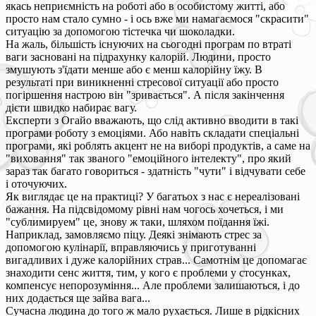
якась неприємність на роботі або в особистому житті, або
просто нам стало сумно - і ось вже ми намагаємося "скрасити"
ситуацію за допомогою тістечка чи шоколадки.
На жаль, більшість існуючих на сьогодні програм по втраті
ваги засновані на підрахунку калорій. Людини, просто
змушують з'їдати менше або є менш калорійну їжу. В
результаті при виникненні стресової ситуації або просто
погіршення настрою він "зривається". А після закінчення
дієти швидко набирає вагу.
Експерти з Огайо вважають, що слід активно вводити в такі
програми роботу з емоціями. Або навіть складати спеціальні
програми, які роблять акцент не на виборі продуктів, а саме на
"виховання" так званого "емоційного інтелекту", про який
зараз так багато говориться - здатність "чути" і відчувати себе
і оточуючих.
Як виглядає це на практиці? У багатьох з нас є нереалізовані
бажання. На підсвідомому рівні нам чогось хочеться, і ми
"сублимируем" це, знову ж таки, шляхом поїдання їжі.
Наприклад, замовляємо піцу. Деякі знімають стрес за
допомогою кулінарії, вправляючись у приготуванні
вигадливих і дуже калорійних страв... Самотнім це допомагає
знаходити сенс життя, тим, у кого є проблеми у стосунках,
компенсує непорозуміння... Але проблеми залишаються, і до
них додається ще зайва вага...
Сучасна людина до того ж мало рухається. Лише в рідкісних