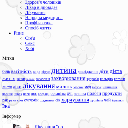
Здоров'я чоловіків
Лікар відповідає
Лікування
Народна медицина
Профілактика
Спосіб життя
Різне
Сім'я
Секс
Хобі
Мітки
дитина
дієта
вагітність
діти
біль
вода
вірус
дослідження
захворювання
життя
жінки
запалення
здоров'я
кальцію
клітини
залози
лікування
малюк
ліки
листя
мед
масаж
мозок
навчання
продукти
очі
пологи
нос
організм
печінка
ноги
операції
насіння
нирок
харчування
чай
суглоби
сік
рак
сон
руки
схуднення
іграшки
хропіння
їжа
Інформер
Лікування "по