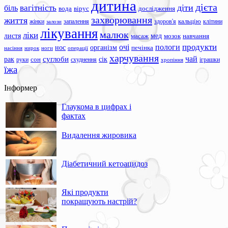
дитина
дієта
вагітність
діти
біль
вода
вірус
дослідження
захворювання
життя
жінки
запалення
здоров'я
кальцію
клітини
залози
лікування
малюк
ліки
листя
мед
масаж
мозок
навчання
продукти
очі
пологи
нос
організм
печінка
ноги
операції
насіння
нирок
харчування
чай
суглоби
сік
рак
сон
руки
схуднення
іграшки
хропіння
їжа
Інформер
Глаукома в цифрах і
фактах
Видалення жировика
Діабетичний кетоацидоз
Які продукти
покращують настрій?