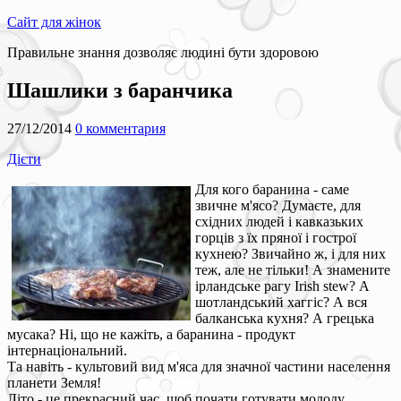
Сайт для жінок
Правильне знання дозволяє людині бути здоровою
Шашлики з баранчика
27/12/2014
0 комментария
Дієти
Для кого баранина - саме
звичне м'ясо? Думаєте, для
східних людей і кавказьких
горців з їх пряної і гострої
кухнею? Звичайно ж, і для них
теж, але не тільки! А знамените
ірландське рагу Irish stew? А
шотландський хаггіс? А вся
балканська кухня? А грецька
мусака? Ні, що не кажіть, а баранина - продукт
інтернаціональний.
Та навіть - культовий вид м'яса для значної частини населення
планети Земля!
Літо - це прекрасний час, щоб почати готувати молоду