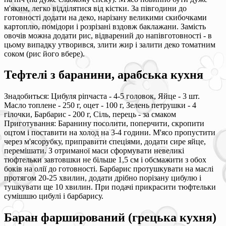
м'яким, легко відділятися від кістки. За півгодини до
готовності додати на деко, нарізану великими скибочками
картоплю, помідори і розрізані вздовж баклажани. Замість
овочів можна додати рис, відварений до напівготовності - в
цьому випадку утворився, злити жир і залити деко томатним
соком (рис його вбере).
Тефтелі з баранини, арабська кухня
Знадобиться: Цибуля ріпчаста - 4-5 головок, Яйце - 3 шт.
Масло топлене - 250 г, оцет - 100 г, Зелень петрушки - 4
гілочки, Барбарис - 200 г, Сіль, перець - за смаком
Приготування: Баранину посолити, поперчити, скропити
оцтом і поставити на холод на 3-4 години. М'ясо пропустити
через м'ясорубку, приправити спеціями, додати сире яйце,
перемішати. З отриманої маси сформувати невеликі
тюфтельки завтовшки не більше 1,5 см і обсмажити з обох
боків на олії до готовності. Барбарис протушкувати на маслі
протягом 20-25 хвилин, додати дрібно порізану цибулю і
тушкувати ще 10 хвилин. При подачі прикрасити тюфтельки
сумішшю цибулі і барбарису.
Баран фарширований (грецька кухня)