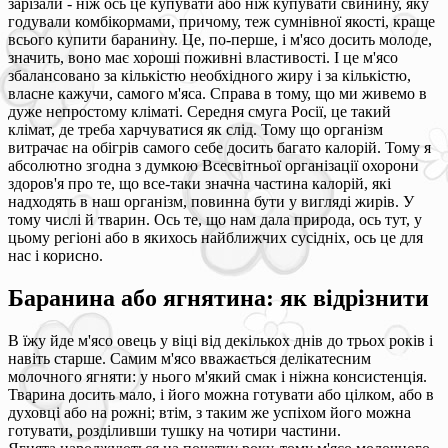
зарізали - ніж ось це купувати або ніж купувати свинину, яку
годували комбікормами, причому, теж сумнівної якості, краще
всього купити баранину. Це, по-перше, і м'ясо досить молоде,
значить, воно має хороші поживні властивості. І це м'ясо
збалансовано за кількістю необхідного жиру і за кількістю,
власне кажучи, самого м'яса. Справа в тому, що ми живемо в
дуже непростому кліматі. Середня смуга Росії, це такий
клімат, де треба харчуватися як слід. Тому що організм
витрачає на обігрів самого себе досить багато калорій. Тому я
абсолютно згодна з думкою Всесвітньої організації охорони
здоров'я про те, що все-таки значна частина калорій, які
надходять в наш організм, повинна бути у вигляді жирів. У
тому числі й тварин. Ось те, що нам дала природа, ось тут, у
цьому регіоні або в якихось найближчих сусідніх, ось це для
нас і корисно.
Баранина або ягнятина: як відрізнити
В їжу йде м'ясо овець у віці від декількох днів до трьох років і
навіть старше. Самим м'ясо вважається делікатесним
молочного ягняти: у нього м'який смак і ніжна консистенція.
Тварина досить мало, і його можна готувати або цілком, або в
духовці або на рожні; втім, з таким же успіхом його можна
готувати, розділивши тушку на чотири частини.