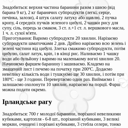
Знадобиться: верхня частина баранини разом з шиєю (від
барана 9 кг), 2 кг баранячих субпродуктів (легкі, серце,
печінка, залози), 4 штук салату латуку або щавлю, 2 пучка
кропу, 4 середніх пучків зеленого цибулі, 2 чашки рису для
супу, сіль, перець за смаком, 3 ст. л.+1 ст. л. вершкового масла,
1 ч. л. сухої м'яти.
Приготування: Варимо субпродукти 20 хвилин. Нарізаємо
субпродукти шматочками 2 див. Дрібно нарізаємо всю зелень і
зелені частини від цибулі. Злегка смажимо субпродукти, потім
цибулю, салат латук, кріп, і в кінці рис. Наливаємо 1 чашку
води або бульйону і варимо на маленькому вогні хвилин 20.
Начиняємо фаршем баранину і зашиваємо. Кладемо на
змащений лист і печемо на початку при 200ºС. Додаємо
невелику кількість води і тушкуємо ще 30 хвилин, і потім при
180ºС - ще 3 години. Перевертаємо один раз. Виймаємо і
залишаємо охолонути 10 хвилин, нарізаємо на порції. Фарш
можна подати окремо.
Ірландське рагу
Знадобиться: 700 г молодої баранини, порізаної невеликими
кубиками, картопля - 6-8 шт., порізаний кубиками, 3 великі
моркви, очищені і порізані кубиками, 3 стебла селери, тонко