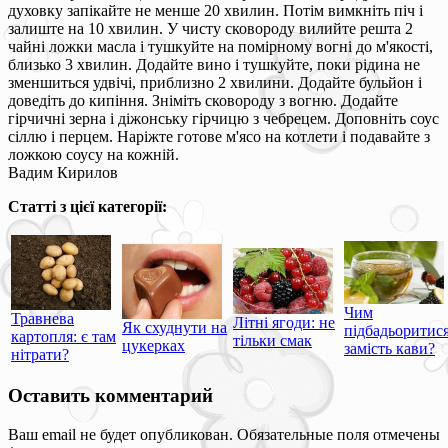
духовку запікайте не менше 20 хвилин. Потім вимкніть піч і
залиште на 10 хвилин. У чисту сковороду вилийте решта 2
чайні ложки масла і тушкуйте на помірному вогні до м'якості,
близько 3 хвилин. Додайте вино і тушкуйте, поки рідина не
зменшиться удвічі, приблизно 2 хвилини. Додайте бульйон і
доведіть до кипіння. Зніміть сковороду з вогню. Додайте
гірчичні зерна і діжонську гірчицю з чебрецем. Доповніть соус
сіллю і перцем. Наріжте готове м'ясо на котлети і подавайте з
ложкою соусу на кожній.
Вадим Кирилов
Статті з цієї категорії:
Чим
Травнева
Літні ягоди: не
Як схуднути на
підбадьоритис
картопля: є там
тільки смак
цукерках
замість кави?
нітрати?
Оставить комментарий
Ваш email не будет опубликован. Обязательные поля отмечены