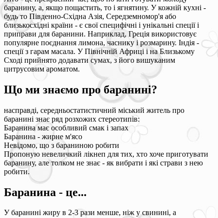
баранину, а, якщо пощастить, то і ягнятину. У кожній кухні -
будь то Південно-Східна Азія, Середземномор'я або
близькосхідні країни - є свої специфічні і унікальні спеції і
приправи для баранини. Наприклад, Греція використовує
популярне поєднання лимона, часнику і розмарину. Індія -
спеції з гарам масала. У Північній Африці і на Близькому
Сході прийнято додавати сумах, з його вишуканим
цитрусовим ароматом.
Що ми знаємо про баранині?
насправді, середньостатистичний міський житель про
баранині знає ряд розхожих стереотипів:
Баранина має особливий смак і запах
Баранина - жирне м'ясо
Невідомо, що з бараниною робити
Пропоную невеличкий лікнеп для тих, хто хоче приготувати
баранину, але толком не знає - як вибрати і які страви з нею
робити.
Баранина - це...
У баранині жиру в 2-3 рази менше, ніж у свинині, а