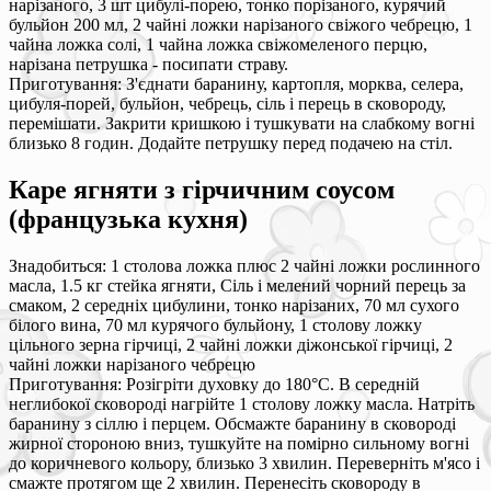
нарізаного, 3 шт цибулі-порею, тонко порізаного, курячий
бульйон 200 мл, 2 чайні ложки нарізаного свіжого чебрецю, 1
чайна ложка солі, 1 чайна ложка свіжомеленого перцю,
нарізана петрушка - посипати страву.
Приготування: З'єднати баранину, картопля, морква, селера,
цибуля-порей, бульйон, чебрець, сіль і перець в сковороду,
перемішати. Закрити кришкою і тушкувати на слабкому вогні
близько 8 годин. Додайте петрушку перед подачею на стіл.
Каре ягняти з гірчичним соусом
(французька кухня)
Знадобиться: 1 столова ложка плюс 2 чайні ложки рослинного
масла, 1.5 кг стейка ягняти, Сіль і мелений чорний перець за
смаком, 2 середніх цибулини, тонко нарізаних, 70 мл сухого
білого вина, 70 мл курячого бульйону, 1 столову ложку
цільного зерна гірчиці, 2 чайні ложки діжонської гірчиці, 2
чайні ложки нарізаного чебрецю
Приготування: Розігріти духовку до 180°С. В середній
неглибокої сковороді нагрійте 1 столову ложку масла. Натріть
баранину з сіллю і перцем. Обсмажте баранину в сковороді
жирної стороною вниз, тушкуйте на помірно сильному вогні
до коричневого кольору, близько 3 хвилин. Переверніть м'ясо і
смажте протягом ще 2 хвилин. Перенесіть сковороду в