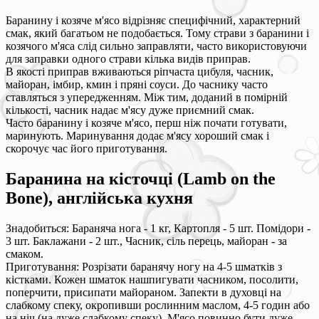
Баранину і козяче м'ясо відрізняє специфічний, характерний
смак, який багатьом не подобається. Тому страви з баранини і
козячого м'яса слід сильно заправляти, часто використовуючи
для заправки одного страви кілька видів приправ.
В якості приправ вживаються ріпчаста цибуля, часник,
майоран, імбир, кмин і пряні соуси. До часнику часто
ставляться з упередженням. Між тим, доданий в помірній
кількості, часник надає м'ясу дуже приємний смак.
Часто баранину і козяче м'ясо, перш ніж почати готувати,
маринують. Маринування додає м'ясу хороший смак і
скорочує час його приготування.
Баранина на кісточці (Lamb on the
Bone), англійська кухня
Знадобиться: Бараняча нога - 1 кг, Картопля - 5 шт. Помідори -
3 шт. Баклажани - 2 шт., Часник, сіль перець, майоран - за
смаком.
Приготування: Розрізати баранячу ногу на 4-5 шматків з
кістками. Кожен шматок нашпигувати часником, посолити,
поперчити, присипати майораном. Запекти в духовці на
слабкому спеку, окропивши рослинним маслом, 4-5 годин або
на ніч (на дуже слабкому спеку). М'ясо повинно бути дуже