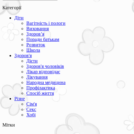
Категорії
Діти
Вагітність і пологи
Виховання
Здоров’я
Поради батькам
Розвиток
Школа
Здоров'я
Дієти
Здоров'я чоловіків
Лікар відповідає
Лікування
Народна медицина
Профілактика
Спосіб життя
Різне
Сім'я
Секс
Хобі
Мітки