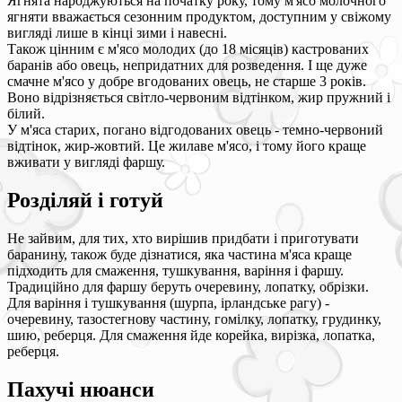
Ягнята народжуються на початку року, тому м'ясо молочного
ягняти вважається сезонним продуктом, доступним у свіжому
вигляді лише в кінці зими і навесні.
Також цінним є м'ясо молодих (до 18 місяців) кастрованих
баранів або овець, непридатних для розведення. І ще дуже
смачне м'ясо у добре вгодованих овець, не старше 3 років.
Воно відрізняється світло-червоним відтінком, жир пружний і
білий.
У м'яса старих, погано відгодованих овець - темно-червоний
відтінок, жир-жовтий. Це жилаве м'ясо, і тому його краще
вживати у вигляді фаршу.
Розділяй і готуй
Не зайвим, для тих, хто вирішив придбати і приготувати
баранину, також буде дізнатися, яка частина м'яса краще
підходить для смаження, тушкування, варіння і фаршу.
Традиційно для фаршу беруть очеревину, лопатку, обрізки.
Для варіння і тушкування (шурпа, ірландське рагу) -
очеревину, тазостегнову частину, гомілку, лопатку, грудинку,
шию, реберця. Для смаження йде корейка, вирізка, лопатка,
реберця.
Пахучі нюанси