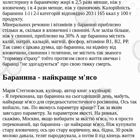
холестерину в баранячому жирі в 2,5 рази менше, ніж у
яловичому, і в 4 рази менше, ніж у свинячому. Калорійність
баранини 1-ї і 2-ї категорій відповідно 203 і 165 ккал у 100 г
продукту.
Мінеральних речовин і вітамінів у баранині приблизно
стільки ж, скільки в яловичині і свинині. Але заліза більше,
ніж у свинині, приблизно на 30% А ще баранина містить
калій, натрій, кальцій, магній, фосфор, вітаміни В1, В2, РР.
Так само є цікава думка, що баранина, на відміну від
яловичини, свинини і телятини, не містить так званого
"гормону страху" тобто протягом свого життя овечки і
баранці "не здогадуються" про свою тяжку смерть.
Баранина - найкраще м'ясо
Марія Стегновская, кулінар, автор книг з кулінарії:
- Я переконана, що баранина на сьогоднішній день, мабуть,
найкраще м'ясо для середньостатистичного росіянина. Ось так
вийшло, так. По якомусь параметру краще? Так за яким
завгодно параметру. За параметром якості. На ринках,
скажімо, Москви, якщо вибирати за якістю м'яса, то я просто
переконаний, що баранина - це найкраще м'ясо. Ніж купувати
стару яловичину, ось цю стару корівчину, яка, бідна, 30 років
молоко давала, телят народжувала, а потім її під кінець життя