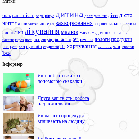
Мітки
дитина
дієта
вагітність
діти
біль
вода
вірус
дослідження
захворювання
життя
жінки
запалення
здоров'я
кальцію
клітини
залози
лікування
малюк
ліки
листя
мед
масаж
мозок
навчання
продукти
очі
пологи
нос
організм
печінка
ноги
операції
насіння
нирок
харчування
чай
суглоби
сік
рак
сон
руки
схуднення
іграшки
хропіння
їжа
Інформер
Як прибрати жир за
допомогою скакалки
Друга вагітність: робота
над помилками
Як лазневі процедури
впливають на людину
Як бути, якщо шлюб –