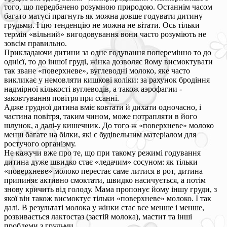
того, що передбачено розумною природою. Останнім часом
багато матусі прагнуть як можна довше годувати дитину
грудьми. І цю тенденцію не можна не вітати. Ось тільки
термін «вільний» вигодовування вони часто розуміють не
зовсім правильно.
Прикладаючи дитини за одне годування поперемінно то до
однієї, то до іншої груді, жінка дозволяє йому висмоктувати
так зване «поверхневе», вуглеводні молоко, яке часто
викликає у немовляти кишкові коліки: за рахунок бродіння
надмірної кількості вуглеводів, а також аэрофагии -
заковтування повітря при ссанні.
Адже грудної дитина вміє ковтати й дихати одночасно, і
частина повітря, таким чином, може потрапляти в його
шлунок, а далі-у кишечник. До того ж «поверхневе» молоко
менш багате на білки, які є будівельним матеріалом для
ростучого організму.
Не кажучи вже про те, що при такому режимі годування
дитина дуже швидко стає «ледачим» сосуном: як тільки
«поверхневе» молоко перестає саме литися в рот, дитина
припиняє активно смоктати, швидко насичується, а потім
знову кричить від голоду. Мама пропонує йому іншу груди, з
якої він також висмоктує тільки «поверхневе» молоко. І так
далі. В результаті молока у жінки стає все менше і менше,
розвивається лактостаз (застій молока), мастит та інші
проблеми з грудьми.