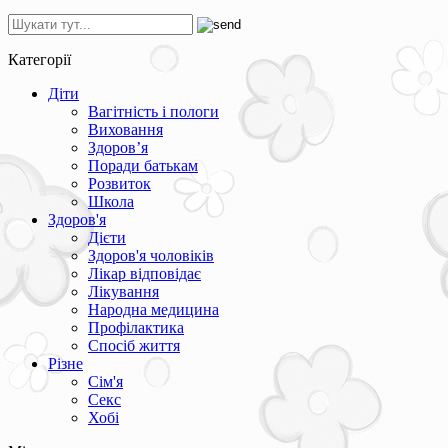
Категорії
Діти
Вагітність і пологи
Виховання
Здоров’я
Поради батькам
Розвиток
Школа
Здоров'я
Дієти
Здоров'я чоловіків
Лікар відповідає
Лікування
Народна медицина
Профілактика
Спосіб життя
Різне
Сім'я
Секс
Хобі