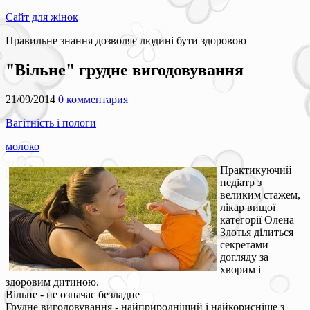
Сайт для жінок
Правильне знання дозволяє людині бути здоровою
"Вільне" грудне вигодовування
21/09/2014
0 комментария
Вагітність і пологи
молоко
Практикуючий
педіатр з
великим стажем,
лікар вищої
категорії Олена
Злотья ділиться
секретами
догляду за
хворим і
здоровим дитиною.
Вільне - не означає безладне
Грудне вигодовування - найприродніший і найкорисніше з