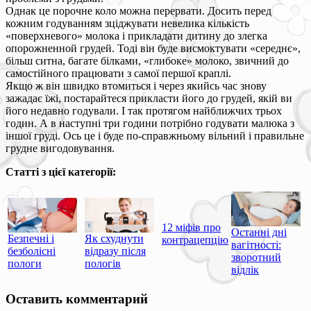
Однак це порочне коло можна перервати. Досить перед
кожним годуванням зціджувати невелика кількість
«поверхневого» молока і прикладати дитину до злегка
опорожненной грудей. Тоді він буде висмоктувати «середнє»,
більш ситна, багате білками, «глибоке» молоко, звичний до
самостійного працювати з самої першої краплі.
Якщо ж він швидко втомиться і через якийсь час знову
зажадає їжі, постарайтеся прикласти його до грудей, якій ви
його недавно годували. І так протягом найближчих трьох
годин. А в наступні три години потрібно годувати малюка з
іншої груді. Ось це і буде по-справжньому вільний і правильне
грудне вигодовування.
Статті з цієї категорії:
12 міфів про
Останні дні
Безпечні і
Як схуднути
контрацепцію
вагітності:
безболісні
відразу після
зворотний
пологи
пологів
відлік
Оставить комментарий