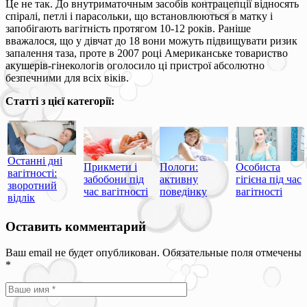
Це не так. До внутриматочным засобів контрацепції відносять
спіралі, петлі і парасольки, що встановлюються в матку і
запобігають вагітність протягом 10-12 років. Раніше
вважалося, що у дівчат до 18 вони можуть підвищувати ризик
запалення таза, проте в 2007 році Американське товариство
акушерів-гінекологів оголосило ці пристрої абсолютно
безпечними для всіх віків.
Статті з цієї категорії:
Останні дні
Прикмети і
Пологи:
Особиста
вагітності:
забобони під
активну
гігієна під час
зворотний
час вагітності
поведінку
вагітності
відлік
Оставить комментарий
Ваш email не будет опубликован. Обязательные поля отмечены
*