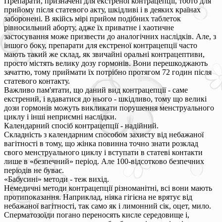
Препарати, призначені для екстреної контрацепції, тобто для
прийому після статевого акту, шкідливі і в деяких країнах
заборонені. В якійсь мірі прийом подібних таблеток
рівносильний аборту, адже їх приватне і хаотичне
застосування може призвести до аналогічних наслідків. Але, з
іншого боку, препарати для екстреної контрацепції часто
мають такий же склад, як звичайні оральні контрацептиви,
просто містять велику дозу гормонів. Вони перешкоджають
зачаттю, тому приймати їх потрібно протягом 72 годин після
статевого контакту.
Важливо пам'ятати, що даний вид контрацепції - саме
екстрений, і вдаватися до нього - шкідливо, тому що великі
дози гормонів можуть викликати порушення менструального
циклу і інші неприємні наслідки.
Календарний спосіб контрацепції - надійний.
Складність з календарним способом захисту від небажаної
вагітності в тому, що жінка повинна точно знати розклад
свого менструального циклу і вступати в статеві контакти
лише в «безпечний» період. Але 100-відсотково безпечних
періодів не буває.
«Бабусині» методи - теж вихід.
Немедичні методи контрацепції різноманітні, всі вони мають
протипоказання. Наприклад, ніяка гігієна не врятує від
небажаної вагітності, так само як і лимонний сік, оцет, мило.
Сперматозоїди погано переносять кисле середовище і,