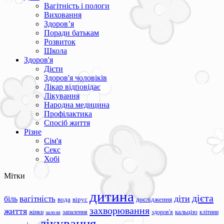
Вагітність і пологи
Виховання
Здоров’я
Поради батькам
Розвиток
Школа
Здоров'я
Дієти
Здоров'я чоловіків
Лікар відповідає
Лікування
Народна медицина
Профілактика
Спосіб життя
Різне
Сім'я
Секс
Хобі
Мітки
дитина
дієта
вагітність
діти
біль
вода
вірус
дослідження
захворювання
життя
жінки
запалення
здоров'я
кальцію
клітини
залози