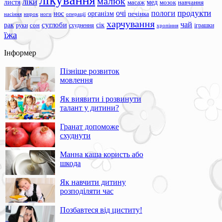
лікування
малюк
ліки
листя
мед
масаж
мозок
навчання
продукти
очі
пологи
нос
організм
печінка
ноги
операції
насіння
нирок
харчування
чай
суглоби
сік
рак
сон
руки
схуднення
іграшки
хропіння
їжа
Інформер
Пізніше розвиток
мовлення
Як виявити і розвинути
талант у дитини?
Гранат допоможе
схуднути
Манна каша користь або
шкода
Як навчити дитину
розподіляти час
Позбавтеся від циститу!