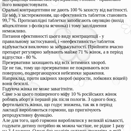
його використовувати.
Оральні контрацептиви не дають 100 % захисту від вагітності.
Це міф, з застереженням, що ефективність таблеток становить
99,7 %. Протизаплідні таблетки запобігають овуляцію (вихід
яйцеклітини з фолікула яєчника) і тому запліднення
неможливо.
Питання ефективності цього виду контрацепції - у
правильному застосуванні, і «неефективність» таблеток
відбувається виключно за забудькуватості. Прийняти вчасно
препарат регулярно забувають майже 71 % жінок, а в період
відпустки - 80 %.
Презервативи захищають від всіх інтимних хвороб.
Це не так, тому що презервативи не покривають всю
поверхню, подвергающуюся небезпеки зараження.
Наприклад, проти шкірних хвороб (корости, лобкових вошей)
вони безсилі.
Годуюча жінка не може завагітніти.
Саме з-за цього поширеного міфу 10 % російських жінок
роблять аборт в перший рік після пологів. З одного боку,
фертильність жінки, що годує знижена, так як в період
лактації виробляються гормони, що пригнічують
репродуктивну функцію.
Але для того, щоб гормони вироблялися у великій кількості,
годувати дитину потрібно як можна частіше, не рідше 1 разу
на 3-4 години. Однак без аналізів складно зрозуміти, в якій