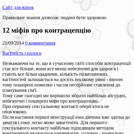
Сайт для жінок
Правильне знання дозволяє людині бути здоровою
12 міфів про контрацепцію
21/09/2014
0 комментария
Вагітність і пологи
Незважаючи на те, що в сучасному світі способів контрацепції
стає все більше, вони все менш небезпечні для здоров'я і
стають все більш щадними, кількість позапланових
вагітностей залишається на досить високому рівні - виною
тому поширені помилки і часом несерйозне ставлення до
планування сім'ї.
Тому саме сьогодні ми вирішили зібрати найбільш абсурдні,
небезпечні і поширені міфи про контрацепцію.
При першому сексуальному контакті оберігатися не
обов'язково.
Після настання першої менструації юна дівчина вже здатна до
зачаття і тому легко може завагітніти. Для першого
сексуального контакту найбільш підходящим методом
контрацепції вважається презерватив, головне - правильно