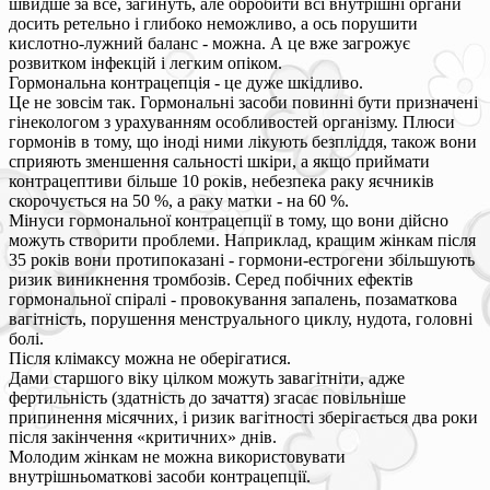
швидше за все, загинуть, але обробити всі внутрішні органи
досить ретельно і глибоко неможливо, а ось порушити
кислотно-лужний баланс - можна. А це вже загрожує
розвитком інфекцій і легким опіком.
Гормональна контрацепція - це дуже шкідливо.
Це не зовсім так. Гормональні засоби повинні бути призначені
гінекологом з урахуванням особливостей організму. Плюси
гормонів в тому, що іноді ними лікують безпліддя, також вони
сприяють зменшення сальності шкіри, а якщо приймати
контрацептиви більше 10 років, небезпека раку яєчників
скорочується на 50 %, а раку матки - на 60 %.
Мінуси гормональної контрацепції в тому, що вони дійсно
можуть створити проблеми. Наприклад, кращим жінкам після
35 років вони протипоказані - гормони-естрогени збільшують
ризик виникнення тромбозів. Серед побічних ефектів
гормональної спіралі - провокування запалень, позаматкова
вагітність, порушення менструального циклу, нудота, головні
болі.
Після клімаксу можна не оберігатися.
Дами старшого віку цілком можуть завагітніти, адже
фертильність (здатність до зачаття) згасає повільніше
припинення місячних, і ризик вагітності зберігається два роки
після закінчення «критичних» днів.
Молодим жінкам не можна використовувати
внутрішньоматкові засоби контрацепції.