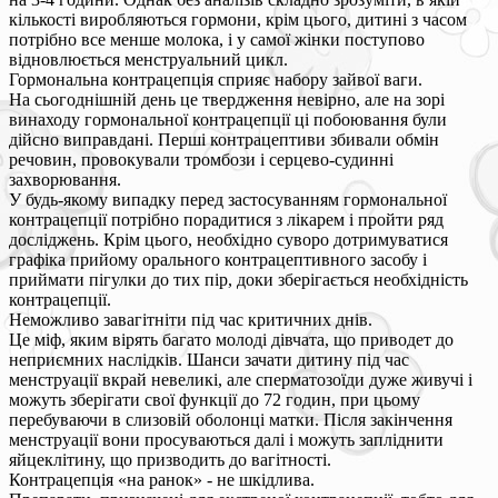
кількості виробляються гормони, крім цього, дитині з часом
потрібно все менше молока, і у самої жінки поступово
відновлюється менструальний цикл.
Гормональна контрацепція сприяє набору зайвої ваги.
На сьогоднішній день це твердження невірно, але на зорі
винаходу гормональної контрацепції ці побоювання були
дійсно виправдані. Перші контрацептиви збивали обмін
речовин, провокували тромбози і серцево-судинні
захворювання.
У будь-якому випадку перед застосуванням гормональної
контрацепції потрібно порадитися з лікарем і пройти ряд
досліджень. Крім цього, необхідно суворо дотримуватися
графіка прийому орального контрацептивного засобу і
приймати пігулки до тих пір, доки зберігається необхідність
контрацепції.
Неможливо завагітніти під час критичних днів.
Це міф, яким вірять багато молоді дівчата, що приводет до
неприємних наслідків. Шанси зачати дитину під час
менструації вкрай невеликі, але сперматозоїди дуже живучі і
можуть зберігати свої функції до 72 годин, при цьому
перебуваючи в слизовій оболонці матки. Після закінчення
менструації вони просуваються далі і можуть запліднити
яйцеклітину, що призводить до вагітності.
Контрацепція «на ранок» - не шкідлива.