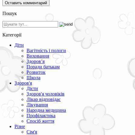
Пошук
Категорії
Діти
Вагітність і пологи
Виховання
Здоров’я
Поради батькам
Розвиток
Школа
Здоров'я
Дієти
Здоров'я чоловіків
Лікар відповідає
Лікування
Народна медицина
Профілактика
Спосіб життя
Різне
Сім'я