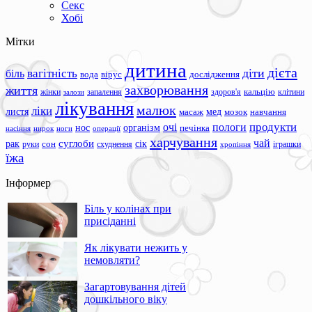
Секс
Хобі
Мітки
дитина
дієта
вагітність
діти
біль
вода
вірус
дослідження
захворювання
життя
жінки
запалення
здоров'я
кальцію
клітини
залози
лікування
малюк
ліки
листя
мед
масаж
мозок
навчання
продукти
очі
пологи
нос
організм
печінка
ноги
операції
насіння
нирок
харчування
чай
суглоби
сік
рак
сон
руки
схуднення
іграшки
хропіння
їжа
Інформер
Біль у колінах при
присіданні
Як лікувати нежить у
немовляти?
Загартовування дітей
дошкільного віку