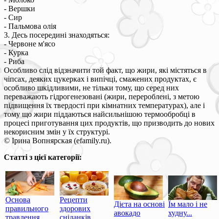
- Вершки
- Сир
- Пальмова олія
3. Десь посередині знаходяться:
- Червоне м'ясо
- Курка
- Риба
Особливо слід відзначити той факт, що жири, які містяться в
чіпсах, деяких цукерках і випічці, смажених продуктах, є
особливо шкідливими, не тільки тому, що серед них
переважають гідрогенезовані (жири, перероблені, з метою
підвищення їх твердості при кімнатних температурах), але і
тому що жири піддаються найсильнішою термообробці в
процесі приготування цих продуктів, що призводить до нових
некорисним змін у їх структурі.
© Ірина Вопнярская (efamily.ru).
Статті з цієї категорії:
Основа
Рецепти
Дієта на основі
Їм мало і не
правильного
здорових
авокадо
худну...
травлення
сніданків