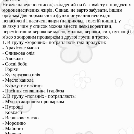
Нижче наведено список, складений на базі вмісту в продуктах
мононенасичених жирів. Однак, не варто забувати, іншим
органам для нормального функціонування необхідні
ненасичені і насичені жири (наприклад, товстій кишці), у
зв'язку з чим у список можна внести деякі корективи,
перемістивши вершкове масло, молоко, вершки, сир, нутрощі і
м'ясо з жировим прошарком з другої групи в третю.
1. В групу «хороших» потрапляють такі продукти:
- Арахісове масло
- Оливкова олія
- Авокадо
- Соєві боби
- Горіхи
- Кукурудзяна олія
- Масло канола
- Кунжутне насіння
- Насіння соняшника і гарбуза
2. В групу «поганих» потрапляють:
- М'ясо з жировим прошарком
- Нутрощі
- Ковбаси
- Вершкове масло
- Морозиво
- Майонез
- Молоко