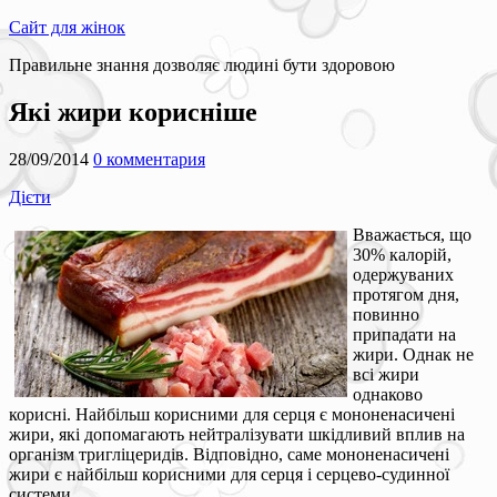
Сайт для жінок
Правильне знання дозволяє людині бути здоровою
Які жири корисніше
28/09/2014
0 комментария
Дієти
Вважається, що
30% калорій,
одержуваних
протягом дня,
повинно
припадати на
жири. Однак не
всі жири
однаково
корисні. Найбільш корисними для серця є мононенасичені
жири, які допомагають нейтралізувати шкідливий вплив на
організм тригліцеридів. Відповідно, саме мононенасичені
жири є найбільш корисними для серця і серцево-судинної
системи.