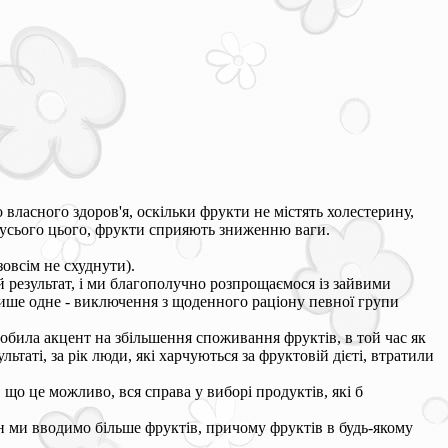
 власного здоров'я, оскільки фрукти не містять холестерину,
м усього цього, фрукти сприяють зниженню ваги.
зовсім не схуднути).
ий результат, і ми благополучно розпрощаємося із зайвими
 лише одне - виключення з щоденного раціону певної групи
обила акцент на збільшення споживання фруктів, в той час як
ьтаті, за рік люди, які харчуються за фруктовій дієті, втратили
, що це можливо, вся справа у виборі продуктів, які б
он ми вводимо більше фруктів, причому фруктів в будь-якому