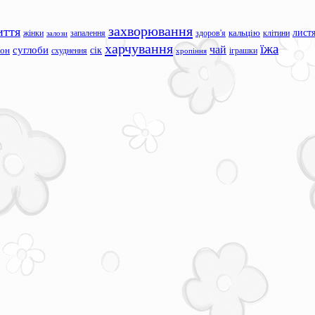
захворювання
иття
лист
жінки
запалення
здоров'я
кальцію
клітини
залози
харчування
їжа
чай
суглоби
сік
сон
схуднення
іграшки
хропіння