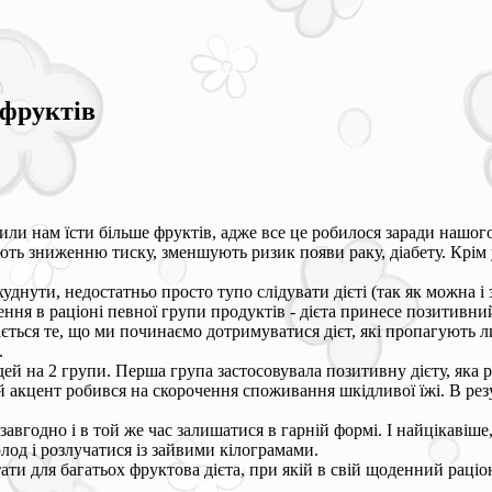
 фруктів
или нам їсти більше фруктів, адже все це робилося заради нашого
яють зниженню тиску, зменшують ризик появи раку, діабету. Крі
днути, недостатньо просто тупо слідувати дієті (так як можна і 
шення в раціоні певної групи продуктів - дієта принесе позитивн
ається те, що ми починаємо дотримуватися дієт, які пропагують
.
й на 2 групи. Перша група застосовувала позитивну дієту, яка р
й акцент робився на скорочення споживання шкідливої їжі. В резул
 завгодно і в той же час залишатися в гарній формі. І найцікавіше
лод і розлучатися із зайвими кілограмами.
ати для багатьох фруктова дієта, при якій в свій щоденний раці