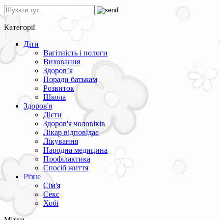
Категорії
Діти
Вагітність і пологи
Виховання
Здоров’я
Поради батькам
Розвиток
Школа
Здоров'я
Дієти
Здоров'я чоловіків
Лікар відповідає
Лікування
Народна медицина
Профілактика
Спосіб життя
Різне
Сім'я
Секс
Хобі
Мітки