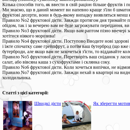
Кілька способів того, як ввести в свій раціон більше фруктів і 
Ми знаємо, що в даний момент ви напевно краще з'їли б шматок 
фруктові десерти, вони в будь-якому випадку виявляться менш 
Правило No2 фруктової дієти. Завжди протягом дня тримайте пі
обідом, так і за вечерею вам не буде загрожувати переїдання, ви
Правило No3 фруктової дієти. Якщо вам раптом пізно ввечері за
хотітися ніякого морозива!
Правило No4 фруктової дієти. Поступово Вводите нові здорові 
і їжте спочатку саме грейпфрут, а потім ваш бутерброд (що вже 
бутерброди, але якщо вам не захочеться з'їсти, то віддавайте к
Правило No5 фруктової дієти. Перетворіть ваш сніданок у лас
салат, або вівсяна каша з сухофруктами і склянка соку.
Правило No6 фруктової дієти. Коли хочеться випічки, не відмовл
Правило No7 фруктової дієти. Завжди нехай в квартирі на видном
холодильника.
Статті з цієї категорії:
Швидкі дієти
Як зберегти мотив