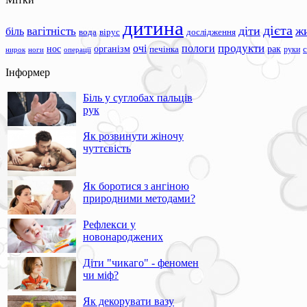
дитина
дієта
вагітність
діти
ж
біль
вода
вірус
дослідження
продукти
очі
пологи
нос
організм
рак
печінка
руки
ноги
операції
нирок
Інформер
Біль у суглобах пальців
рук
Як розвинути жіночу
чуттєвість
Як боротися з ангіною
природними методами?
Рефлекси у
новонароджених
Діти "чикаго" - феномен
чи міф?
Як декорувати вазу