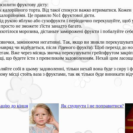
посилити фруктову дієту:
калорійного торта. Від такої спокуси важко втриматися. Кожен ра
калорійними. Це правило No1 фруктової дієти.
д рукою яблуко або сухофрукти і періодично перекушуйте, щоб у 
 просто не зможете з'їсти занадто багато.
хотілося морозива, дістаньте заморожені фрукти і побалуйте себ
звички, замінюючи негативні. Так, якщо ви звикли перекушувати 
навряд чи відбудеться, після з'їденого фрукта). Щоб перехід до 
олегам. Вже через місяць звичка перекушувати грейпфрутом закріп
ощі, що будете їсти з превеликим задоволенням. Нехай цим ласо
яйте собі в цьому задоволенні, тільки нехай вона буде з сиру і ф
у місці стоїть ваза з фруктами, так як тільки буде виникати відчу
ацію до кінця
Як схуднути і не поправитися?