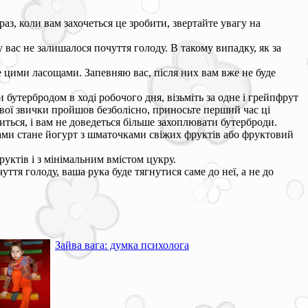
з, коли вам захочеться це зробити, звертайте увагу на
вас не залишалося почуття голоду. В такому випадку, як за
е цими ласощами. Запевняю вас, після них вам вже не буде
бутербродом в ході робочого дня, візьміть за одне і грейпфрут
нової звички пройшов безболісно, приносьте перший час ці
иться, і вам не доведеться більше захоплювати бутерброди.
щами стане йогурт з шматочками свіжих фруктів або фруктовий
руктів і з мінімальним вмістом цукру.
ття голоду, ваша рука буде тягнутися саме до неї, а не до
Зайва вага: думка психолога