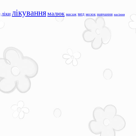
лікування
малюк
ліки
я
мед
масаж
мозок
навчання
насіння