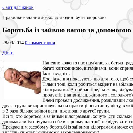
Сайт для жінок
Правильне знання дозволяє людині бути здоровою
Боротьба із зайвою вагою за допомогою
28/09/2014
0 комментария
Дієти
Напевно кожен з нас пам'ятає, як батьки рад
багаті клітковиною, вітамінами, вони спри
Їжте і худніть
Дослідження показують, що для того, щоб сху
Тільки тоді, коли робиться акцент на збіль
кілограмами. А найчастіше, на жаль, відбув
продуктів (наприклад, жирного і солодкого)
Вчені провели дослідження, розділивши люде
друга група використовувала на практиці негативну дієту, в які
в 3 рази більше зайвої ваги, ніж люди з другої групи.
Всі ті, хто бореться із зайвими кілограмами, хочуть їсти скільки
допомагали їм почувати себе в гарному настрої, не відчувати го
Прекрасним засобом у боротьбі із зайвими кілограмами може ст
вигляді (свіжому, сушеному, законсервованому).