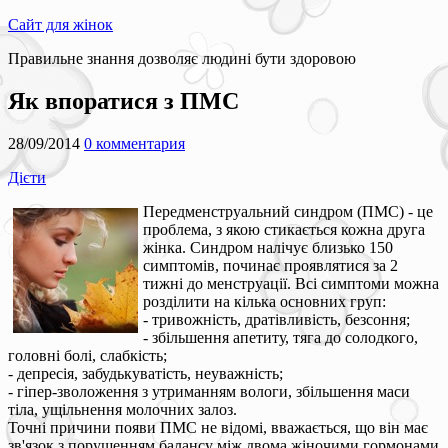
Сайт для жінок
Правильне знання дозволяє людині бути здоровою
Як впоратися з ПМС
28/09/2014
0 комментария
Дієти
Передменструальний синдром (ПМС) - це
проблема, з якою стикається кожна друга
жінка. Синдром налічує близько 150
симптомів, починає проявлятися за 2
тижні до менструації. Всі симптоми можна
розділити на кілька основних груп:
- тривожність, дратівливість, безсоння;
- збільшення апетиту, тяга до солодкого,
головні болі, слабкість;
- депресія, забудькуватість, неуважність;
- гіпер-зволоження з утриманням вологи, збільшення маси
тіла, ущільнення молочних залоз.
Точні причини появи ПМС не відомі, вважається, що він має
зв'язок з порушенням балансу між двома жіночими гормонами