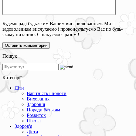
Будемо раді будь-яким Вашим висловлюванням. Ми із
задоволенням вислухаємо і проконсультуємо Вас по будь-
якому питанню. Спілкуємося разом !
Пошук
Категорії
Діти
Вагітність і пологи
Виховання
Здоров’я
Поради батькам
Розвиток
Школа
Здоров'я
Дієти