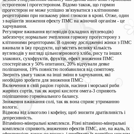
естрогеном і прогестероном. Відомо також, що гормон
прогестерон не може успішно зв'язуватися з клітинними
рецепторами при низькому рівні глюкози в крові. Отже, один
з варіантів зниження ефекту ПМС на жіночий організм - це
харчування.
Регулярне вживання вуглеводів (складних вуглеводів)
забезпечує нормальне зчеплення гормону прогестерону з
клітинними рецепторами. В одному дослідженні жінки з ПМС
вживали в їжу продукти, що містять велику кількість
вуглеводів у вигляді цільнозернового хліба, рису та інших
злакових, сухофруктів, фруктів, ефект зниження ПМС
спостерігався у 50% опитаних, 20% відчували деяке
поліпшення, 19% повністю позбавилися від симптому.
Зверніть увагу також на інші зміни в харчування, які
необхідно зробити для зниження ПМС:
Включення в свій раціон горіхів, насіння і морської риби
жирних сортів, так як жирні кислоти омега-3 сприяють
поліпшенню гормонального балансу.
Зниження вживання солі, так як вона сприяє утриманню
вологи.
Відмова від алкоголю і кофеїну, щоб знизити дратівливість і
депресивність.
Вітамінно-мінеральні комплекси. Різні вітамінно-мінеральні
комплекси сприяють зниженню ефектів ПМС, але, на жаль, їх
ефективність також не висока, і приймати їх потрібно циклом