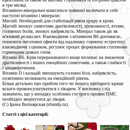
в три місяці.
Вітамінно-мінеральні комплекси повинні включати в себе
наступні вітаміни і мінерали:
Магній. Необхідний для стабілізації рівня цукру в крові.
Магній знижує симптоми дратівливості, тривожності, втоми,
головних болів, знижує набряклість. Мінерал також діє як
м'язовий релаксант. Взаємодіючи з вітаміном B6 допомагає,
понизити негативні ефекти від надлишку гормону естрогену;
взаємодіючи з цинком, регулює процес формування статевими
гормонами деяких генів.
Вітамін В6. Крім перерахованого вище впливає на зниження
дратівливості і інших емоційних симптомів, а також слабкості
і запаморочення.
Вітамін D і кальцій зменшують головні болі, набряклість,
позитивно впливають на емоційний рівень.
Більш детально про прийом того чи іншого препарату краще
всього проконсультуватися з лікарем. У висновку слід
зазначити, що у випадку особливо гострого прояви ПМС
необхідно звернутися до лікаря.
(C) Ірина Вопнярская (efamily.ru).
Статті з цієї категорії: