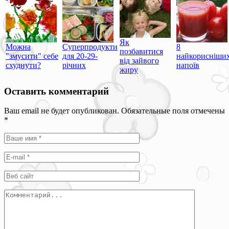
Як
Можна
Суперпродукти
8
позбавитися
"змусити" себе
для 20-29-
найкорисніши
від зайвого
схуднути?
річних
напоїв
жиру
Оставить комментарий
Ваш email не будет опубликован. Обязательные поля отмечены
*