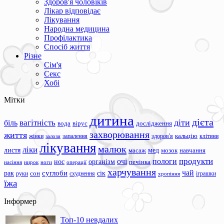
Здоров'я чоловіків
Лікар відповідає
Лікування
Народна медицина
Профілактика
Спосіб життя
Різне
Сім'я
Секс
Хобі
Мітки
дитина
дієта
вагітність
діти
біль
вода
вірус
дослідження
захворювання
життя
жінки
запалення
здоров'я
кальцію
клітини
залози
лікування
малюк
ліки
листя
мед
масаж
мозок
навчання
продукти
очі
пологи
нос
організм
печінка
ноги
операції
насіння
нирок
харчування
чай
суглоби
сік
рак
сон
руки
схуднення
іграшки
хропіння
їжа
Інформер
Топ-10 невдалих