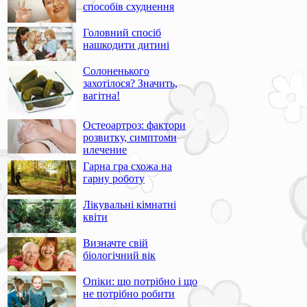
способів схуднення
Головний спосіб
нашкодити дитині
Солоненького
захотілося? Значить,
вагітна!
Остеоартроз: фактори
розвитку, симптоми
илечение
Гарна гра схожа на
гарну роботу
Лікувальні кімнатні
квіти
Визначте свій
біологічний вік
Опіки: що потрібно і що
не потрібно робити