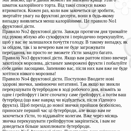
шматок калорійного торта. Від такої спокуси важко
втриматися. Кожен раз, коли вам захочеться це зробити,
звертайте увагу на фруктові десерти, вони в будь-якому
випадку виявляться менш калорійними. Це правило No1
фруктової дієти.
Правило No2 фруктової дієти. Завжди протягом дня тримайте
під рукою яблуко або сухофрукти і періодично перекушуйте,
щоб у вас не залишалося почуття голоду. В такому випадку, як
за обідом, так і за вечерею вам не буде загрожувати
переїдання, ви просто не зможете з'їсти занадто багато.
Правило No3 фруктової дієти. Якщо вам раптом пізно ввечері
захотілося морозива, дістаньте заморожені фрукти і побалуйте
себе цими ласощами. Запевняю вас, після них вам вже не буде
хотітися ніякого морозива!
Правило No4 фруктової дієти. Поступово Вводите нові
здорові звички, замінюючи негативні. Так якщо ви звикли
перекушувати бутербродом в ході робочого дня, візьміть за
одне і грейпфрут і їжте спочатку саме грейпфрут, а потім ваш
бутерброд (що вже навряд чи відбудеться, після з'їденого
фрукта). Щоб перехід до нової звички пройшов безболісно,
приносьте перший час ці бутерброди, але якщо вам не
захочеться з'їсти, то віддавайте колегам. Вже через місяць
звичка перекушувати грейпфрутом закріпиться, і вам не
доведеться більше захоплювати бутерброди.