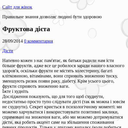
Сайт для жінок
Правильне знання дозволяє людині бути здоровою
Фруктова дієта
28/09/2014
0 комментария
Дієти
Напевно кожен з нас пам'ятає, як батьки радили нам їсти
більше фруктів, адже все це робилося заради нашого власного
здоров'я, оскільки фрукти не містять холестерину, багаті
клітковиною, вітамінами, вони сприяють зниженню тиску,
зменшують ризик появи раку, діабету. Крім усього цього,
фрукти сприяють зниженню ваги.
Їжте і худніть
Дослідження показують, що для того щоб схуднути,
недостатньо просто тупо слідувати дієті (так як можна і зовсім
не схуднути). Секрет криється в психологічному моменті: ми
можемо харчуватися і використовувати позитивні заклики,
спрямовані на зниження ваги, або ми можемо дотримуватися
дієти, яка робить акцент саме на збільшення споживання
певних продуктів. Тільки у другому випадку (коли робиться