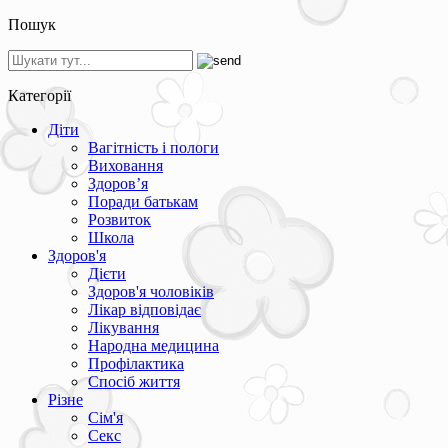
Пошук
Категорії
Діти
Вагітність і пологи
Виховання
Здоров’я
Поради батькам
Розвиток
Школа
Здоров'я
Дієти
Здоров'я чоловіків
Лікар відповідає
Лікування
Народна медицина
Профілактика
Спосіб життя
Різне
Сім'я
Секс