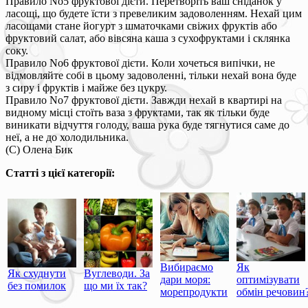
Правило No5 фруктової дієти. Перетворіть ваш сніданок у
ласощі, що будете їсти з превеликим задоволенням. Нехай цим
ласощами стане йогурт з шматочками свіжих фруктів або
фруктовий салат, або вівсяна каша з сухофруктами і склянка
соку.
Правило No6 фруктової дієти. Коли хочеться випічки, не
відмовляйте собі в цьому задоволенні, тільки нехай вона буде
з сиру і фруктів і майже без цукру.
Правило No7 фруктової дієти. Завжди нехай в квартирі на
видному місці стоїть ваза з фруктами, так як тільки буде
виникати відчуття голоду, ваша рука буде тягнутися саме до
неї, а не до холодильника.
(C) Олена Бик
Статті з цієї категорії:
Вибираємо
Як
Як схуднути
Вуглеводи. За
дари моря:
оптимізувати
без помилок
що ми їх так?
морепродукти
обмін речовин