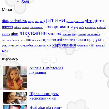
Хобі
Мітки
дитина
дієта
вагітність
діти
біль
вода
вірус
дослідження
захворювання
життя
жінки
запалення
здоров'я
кальцію
клітини
залози
лікування
малюк
ліки
листя
мед
масаж
мозок
навчання
продукти
очі
пологи
нос
організм
печінка
ноги
операції
насіння
нирок
харчування
чай
суглоби
сік
рак
сон
руки
схуднення
іграшки
хропіння
їжа
Інформер
Ангіна. Симптоми і
лікування
Що таке синдром
неспокійних ніг?
Нові ліки від грипу