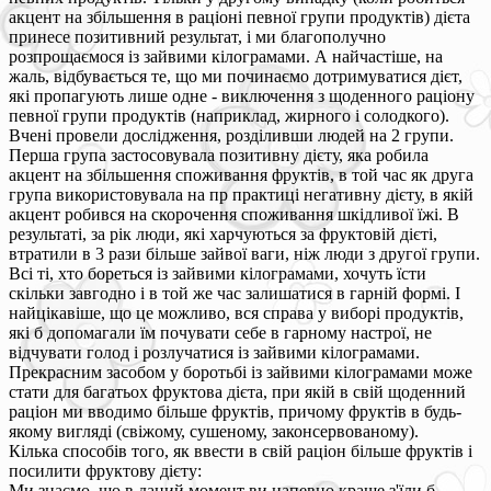
акцент на збільшення в раціоні певної групи продуктів) дієта
принесе позитивний результат, і ми благополучно
розпрощаємося із зайвими кілограмами. А найчастіше, на
жаль, відбувається те, що ми починаємо дотримуватися дієт,
які пропагують лише одне - виключення з щоденного раціону
певної групи продуктів (наприклад, жирного і солодкого).
Вчені провели дослідження, розділивши людей на 2 групи.
Перша група застосовувала позитивну дієту, яка робила
акцент на збільшення споживання фруктів, в той час як друга
група використовувала на пр практиці негативну дієту, в якій
акцент робився на скорочення споживання шкідливої їжі. В
результаті, за рік люди, які харчуються за фруктовій дієті,
втратили в 3 рази більше зайвої ваги, ніж люди з другої групи.
Всі ті, хто бореться із зайвими кілограмами, хочуть їсти
скільки завгодно і в той же час залишатися в гарній формі. І
найцікавіше, що це можливо, вся справа у виборі продуктів,
які б допомагали їм почувати себе в гарному настрої, не
відчувати голод і розлучатися із зайвими кілограмами.
Прекрасним засобом у боротьбі із зайвими кілограмами може
стати для багатьох фруктова дієта, при якій в свій щоденний
раціон ми вводимо більше фруктів, причому фруктів в будь-
якому вигляді (свіжому, сушеному, законсервованому).
Кілька способів того, як ввести в свій раціон більше фруктів і
посилити фруктову дієту:
Ми знаємо, що в даний момент ви напевно краще з'їли б