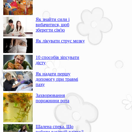
Як знайти сили і
вибачитися, щоб
зберегти сім'ю
Як лікувати струс мозку
10 способів зіпсувати
дієту
Як надати першу
допомогу при травмі
паху
Захворювання
порожнини рота
Шалена спека. Що
робити вагітній влітку?