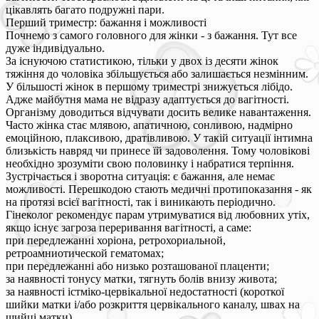
цікавлять багато подружні пари.
Перший триместр: бажання і можливості
Почнемо з самого головного для жінки - з бажання. Тут все
дуже індивідуально.
За існуючою статистикою, тільки у двох із десяти жінок
тяжіння до чоловіка збільшується або залишається незмінним.
У більшості жінок в першому триместрі знижується лібідо.
Адже майбутня мама не відразу адаптується до вагітності.
Організму доводиться відчувати досить велике навантаження.
Часто жінка стає млявою, апатичною, сонливою, надмірно
емоційною, плаксивою, дратівливою. У такій ситуації інтимна
близькість навряд чи принесе їй задоволення. Тому чоловікові
необхідно зрозуміти свою половинку і набратися терпіння.
Зустрічається і зворотна ситуація: є бажання, але немає
можливості. Перешкодою стають медичні протипоказання - як
на протязі всієї вагітності, так і виникають періодично.
Гінеколог рекомендує парам утримуватися від любовних утіх,
якщо існує загроза переривання вагітності, а саме:
при передлежанні хоріона, ретрохориальной,
ретроамниотической гематомах;
при передлежанні або низько розташованої плаценти;
за наявності тонусу матки, тягнуть болів внизу живота;
за наявності істміко-цервікальної недостатності (короткої
шийки матки і/або розкриття цервікального каналу, швах на
шийці матки).