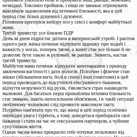
незвідані. Токсикоз пройшов, і ніщо не заважає отримувати
максимум задоволення від інтимної близькості, яка в цей
період стає більш душевної і духовної.
Головним критерієм вибору поз у сексі є комфорт майбутньої
мами.
Третій триместр: усе ближче ПДР
День за днем підростає дитина в материнській утробі. І раптом
одного разу жінка починає відчувати задишку при ходьбі і
важкість у ногах, поперек тягне, а живіт стає все більше й не
дозволяє бути такою ж рухомий, як раніше. Значить, настав
третій триместр.
Майбутня мама починає відчувати занепокоєння з приводу
закінчення вагітності і дати пологів. Психічне і фізичне стан
жінки (збільшення ваги, болі в спині і інші симптоми) в цей
період призводить до відсутності сексуального бажання,
відчуття незручності від рухів, з'являється страх нашкодити
малюкові. Для багатьох перш приваблива інтимна близькість
стає тяжкою, навіть непосильним обов'язком, і в такій ситуації
люблячому чоловікові слід проявити максимум такту.
Потрібно пам'ятати про те, що жінці в цей період особливо
необхідні увага і турбота, а тому доведеться приборкати свої
бажання і стати на час не сексуальним партнером, а чуйним
супутником життя.
Однак часом жінка прекрасно себе почуває незалежно від