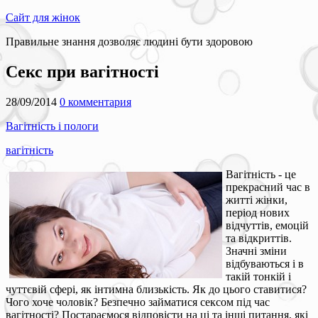
Сайт для жінок
Правильне знання дозволяє людині бути здоровою
Секс при вагітності
28/09/2014
0 комментария
Вагітність і пологи
вагітність
Вагітність - це
прекрасний час в
житті жінки,
період нових
відчуттів, емоцій
та відкриттів.
Значні зміни
відбуваються і в
такій тонкій і
чуттєвій сфері, як інтимна близькість. Як до цього ставитися?
Чого хоче чоловік? Безпечно займатися сексом під час
вагітності? Постараємося відповісти на ці та інші питання, які