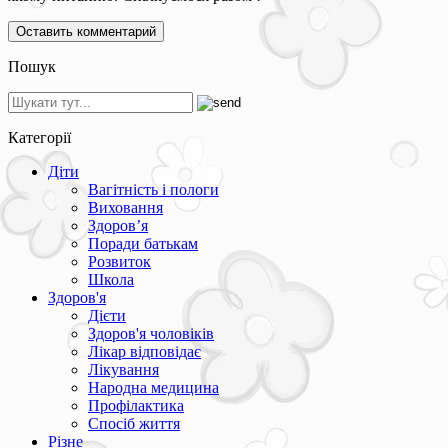
Пошук
Категорії
Діти
Вагітність і пологи
Виховання
Здоров’я
Поради батькам
Розвиток
Школа
Здоров'я
Дієти
Здоров'я чоловіків
Лікар відповідає
Лікування
Народна медицина
Профілактика
Спосіб життя
Різне