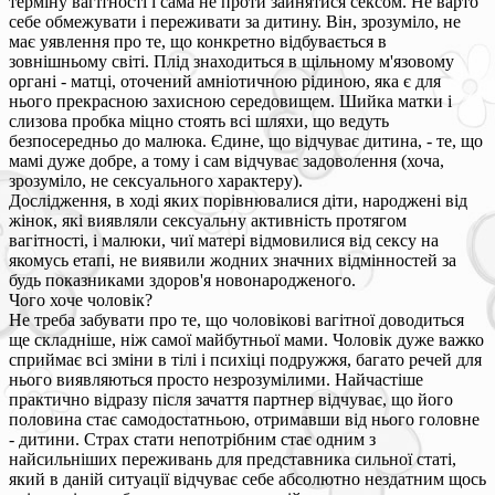
терміну вагітності і сама не проти зайнятися сексом. Не варто
себе обмежувати і переживати за дитину. Він, зрозуміло, не
має уявлення про те, що конкретно відбувається в
зовнішньому світі. Плід знаходиться в щільному м'язовому
органі - матці, оточений амніотичною рідиною, яка є для
нього прекрасною захисною середовищем. Шийка матки і
слизова пробка міцно стоять всі шляхи, що ведуть
безпосередньо до малюка. Єдине, що відчуває дитина, - те, що
мамі дуже добре, а тому і сам відчуває задоволення (хоча,
зрозуміло, не сексуального характеру).
Дослідження, в ході яких порівнювалися діти, народжені від
жінок, які виявляли сексуальну активність протягом
вагітності, і малюки, чиї матері відмовилися від сексу на
якомусь етапі, не виявили жодних значних відмінностей за
будь показниками здоров'я новонародженого.
Чого хоче чоловік?
Не треба забувати про те, що чоловікові вагітної доводиться
ще складніше, ніж самої майбутньої мами. Чоловік дуже важко
сприймає всі зміни в тілі і психіці подружжя, багато речей для
нього виявляються просто незрозумілими. Найчастіше
практично відразу після зачаття партнер відчуває, що його
половина стає самодостатньою, отримавши від нього головне
- дитини. Страх стати непотрібним стає одним з
найсильніших переживань для представника сильної статі,
який в даній ситуації відчуває себе абсолютно нездатним щось