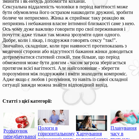
змінити і як-небудь допомогти коханій.
Сексуальна віддаленість чоловіки в період вагітності може
бути обумовлена його острахом нашкодити дружині, зробити
боляче чи неприємно. Жінка ж сприймає таку реакцію як
неприязнь і небажання власне інтимної близькості саме з нею.
Ось чому дуже важливо говорити про свої переживання і
почуття: адже тільки так можна зрозуміти один одного.
Добре, коли і лікар, і подружжя говорять сексу "так!".
Звичайно, складніше, коли при наявності протипоказань з
медичної сторони або відсутності бажання жінки доводиться
дотримуватися статевий спокій, тим більше, що період
обмеження може бути довгим - часом загроза зберігається
протягом всієї вагітності. Але найголовніше - зберегти
порозуміння між подружжям і вміти знаходити компроміс.
Адже якщо є любов і розуміння, то навіть із самої складної
ситуації завжди можна знайти відповідний вихід.
Статті з цієї категорії:
Пологи в
Планування
Розрахунок
горизонтальному
Харчування
часу в
передбачуваної