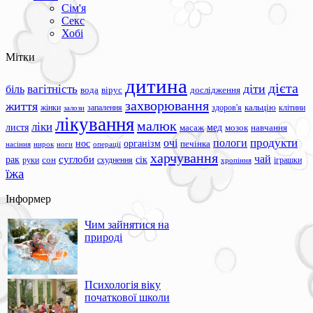
Сім'я
Секс
Хобі
Мітки
дитина
дієта
вагітність
діти
біль
вода
вірус
дослідження
захворювання
життя
жінки
запалення
здоров'я
кальцію
клітини
залози
лікування
малюк
ліки
листя
мед
масаж
мозок
навчання
продукти
очі
пологи
нос
організм
печінка
ноги
операції
насіння
нирок
харчування
чай
суглоби
сік
рак
сон
руки
схуднення
іграшки
хропіння
їжа
Інформер
Чим зайнятися на
природі
Психологія віку
початкової школи