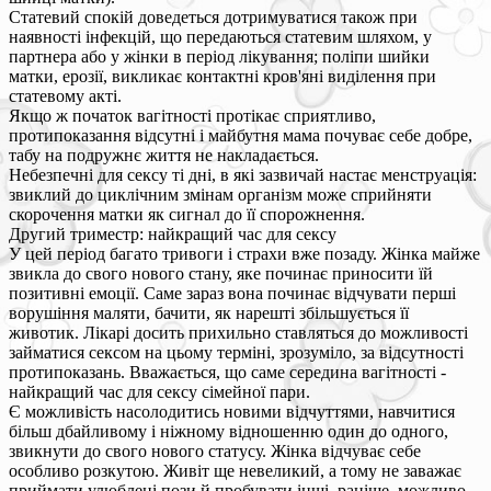
Статевий спокій доведеться дотримуватися також при
наявності інфекцій, що передаються статевим шляхом, у
партнера або у жінки в період лікування; поліпи шийки
матки, ерозії, викликає контактні кров'яні виділення при
статевому акті.
Якщо ж початок вагітності протікає сприятливо,
протипоказання відсутні і майбутня мама почуває себе добре,
табу на подружнє життя не накладається.
Небезпечні для сексу ті дні, в які зазвичай настає менструація:
звиклий до циклічним змінам організм може сприйняти
скорочення матки як сигнал до її спорожнення.
Другий триместр: найкращий час для сексу
У цей період багато тривоги і страхи вже позаду. Жінка майже
звикла до свого нового стану, яке починає приносити їй
позитивні емоції. Саме зараз вона починає відчувати перші
ворушіння маляти, бачити, як нарешті збільшується її
животик. Лікарі досить прихильно ставляться до можливості
займатися сексом на цьому терміні, зрозуміло, за відсутності
протипоказань. Вважається, що саме середина вагітності -
найкращий час для сексу сімейної пари.
Є можливість насолодитись новими відчуттями, навчитися
більш дбайливому і ніжному відношенню один до одного,
звикнути до свого нового статусу. Жінка відчуває себе
особливо розкутою. Живіт ще невеликий, а тому не заважає
приймати улюблені пози й пробувати інші, раніше, можливо,