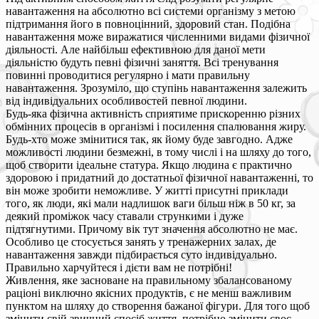
навантаження на абсолютно всі системи організму з метою
підтримання його в повноцінний, здоровий стан. Подібна
навантаження може виражатися численними видами фізичної
діяльності. Але найбільш ефективною для даної мети
діяльністю будуть певні фізичні заняття. Всі тренування
повинні проводитися регулярно і мати правильну
навантаження. Зрозуміло, що ступінь навантаження залежить
від індивідуальних особливостей певної людини.
Будь-яка фізична активність сприятиме прискоренню різних
обмінних процесів в організмі і посилення спалювання жиру.
Будь-хто може змінитися так, як йому буде завгодно. Адже
можливості людини безмежні, в тому числі і на шляху до того,
щоб створити ідеальне статура. Якщо людина є практично
здоровою і придатний до достатньої фізичної навантаженні, то
він може зробити неможливе. У житті присутні приклади
того, як люди, які мали надлишок ваги більш ніж в 50 кг, за
деякий проміжок часу ставали стрункими і дуже
підтягнутими. Причому вік тут значення абсолютно не має.
Особливо це стосується занять у тренажерних залах, де
навантаження завжди підбирається суто індивідуально.
Правильно харчуйтеся і дієти вам не потрібні!
Живлення, яке засноване на правильному збалансованому
раціоні виключно якісних продуктів, є не менш важливим
пунктом на шляху до створення бажаної фігури. Для того щоб
змінити свій звичний спосіб життя, потрібно змінити своє