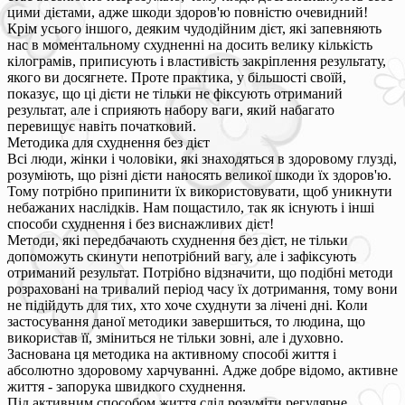
цими дієтами, адже шкоди здоров'ю повністю очевидний!
Крім усього іншого, деяким чудодійним дієт, які запевняють
нас в моментальному схудненні на досить велику кількість
кілограмів, приписують і властивість закріплення результату,
якого ви досягнете. Проте практика, у більшості своїй,
показує, що ці дієти не тільки не фіксують отриманий
результат, але і сприяють набору ваги, який набагато
перевищує навіть початковий.
Методика для схуднення без дієт
Всі люди, жінки і чоловіки, які знаходяться в здоровому глузді,
розуміють, що різні дієти наносять великої шкоди їх здоров'ю.
Тому потрібно припинити їх використовувати, щоб уникнути
небажаних наслідків. Нам пощастило, так як існують і інші
способи схуднення і без виснажливих дієт!
Методи, які передбачають схуднення без дієт, не тільки
допоможуть скинути непотрібний вагу, але і зафіксують
отриманий результат. Потрібно відзначити, що подібні методи
розраховані на тривалий період часу їх дотримання, тому вони
не підійдуть для тих, хто хоче схуднути за лічені дні. Коли
застосування даної методики завершиться, то людина, що
використав її, зміниться не тільки зовні, але і духовно.
Заснована ця методика на активному способі життя і
абсолютно здоровому харчуванні. Адже добре відомо, активне
життя - запорука швидкого схуднення.
Під активним способом життя слід розуміти регулярне