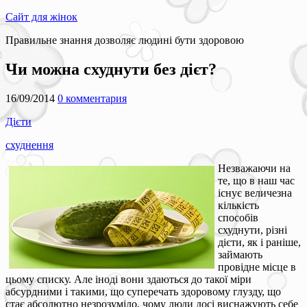
Сайт для жінок
Правильне знання дозволяє людині бути здоровою
Чи можна схуднути без дієт?
16/09/2014
0 комментария
Дієти
схуднення
Незважаючи на
те, що в наш час
існує величезна
кількість
способів
схуднути, різні
дієти, як і раніше,
займають
провідне місце в
цьому списку. Але іноді вони здаються до такої міри
абсурдними і такими, що суперечать здоровому глузду, що
стає абсолютно незрозуміло, чому люди досі виснажують себе