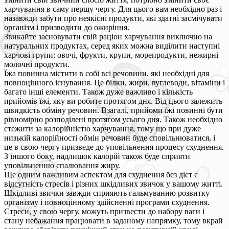
харчування в саму першу чергу. Для цього вам необхідно раз і
назавжди забути про неякісні продукти, які здатні засмічувати
організм і призводити до ожиріння.
Звикайте засновувати свій раціон харчування виключно на
натуральних продуктах, серед яких можна виділити наступні
харчові групи: овочі, фрукти, крупи, морепродукти, нежирні
молочні продукти.
Їжа повинна містити в собі всі речовини, які необхідні для
повноцінного існування. Це білки, жири, вуглеводи, вітаміни і
багато інші елементи. Також дуже важливо і кількість
прийомів їжі, яку ви робите протягом дня. Від цього залежить
швидкість обміну речовин. Взагалі, прийоми їжі повинні бути
рівномірно розподілені протягом усього дня. Також необхідно
стежити за калорійністю харчування, тому що при дуже
низькій калорійності обмін речовин буде сповільнюватися, і
це в свою чергу призведе до уповільнення процесу схуднення.
З іншого боку, надлишок калорій також буде сприяти
уповільненню спалювання жиру.
Ще одним важливим аспектом для схуднення без дієт є
відсутність стресів і різних шкідливих звичок у вашому житті.
Шкідливі звички завжди сприяють гальмуванню розвитку
організму і повноцінному здійсненні програми схуднення.
Стреси, у свою чергу, можуть призвести до набору ваги і
стану небажання працювати в заданому напрямку, тому вкрай