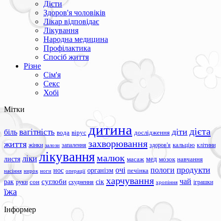
Дієти
Здоров'я чоловіків
Лікар відповідає
Лікування
Народна медицина
Профілактика
Спосіб життя
Різне
Сім'я
Секс
Хобі
Мітки
дитина
дієта
вагітність
діти
біль
вода
вірус
дослідження
захворювання
життя
жінки
запалення
здоров'я
кальцію
клітини
залози
лікування
малюк
ліки
листя
мед
масаж
мозок
навчання
продукти
очі
пологи
нос
організм
печінка
ноги
операції
насіння
нирок
харчування
чай
суглоби
сік
рак
сон
руки
схуднення
іграшки
хропіння
їжа
Інформер