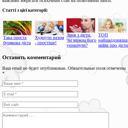
важливо зберігати психічний стан на позитивній хвилі.
Статті з цієї категорії:
Зрив з дієти.
ТОП
Така проста
Худнути разом
Чи можна його
найшкідливіш
бурякова дієта
- простіше!
уникнути?
міфів про дієти
Оставить комментарий
Ваш email не будет опубликован. Обязательные поля отмечены
*