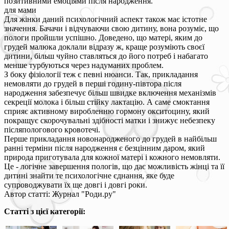
позитивними емоціями після народження.
для мами
Для жінки даний психологічний аспект також має істотне
значення. Бачачи і відчуваючи свою дитину, вона розуміє, що
пологи пройшли успішно. Доведено, що матері, яким до
грудей малюка доклали відразу ж, краще розуміють своєї
дитини, більш чуйно ставляться до його потреб і набагато
менше турбуються через надуманих проблем.
З боку фізіології теж є певні нюанси. Так, прикладання
немовляти до грудей в перші годину-півтора після
народження забезпечує більш швидке включення механізмів
секреції молока і більш стійку лактацію. А саме смоктання
сприяє активному виробленню гормону окситоцину, який
покращує скорочувальні здібності матки і знижує небезпеку
післяпологового кровотечі.
Перше прикладання новонародженого до грудей в найбільш
ранні терміни після народження є безцінним даром, який
природа приготувала для кожної матері і кожного немовляти.
Це - логічне завершення пологів, що дає можливість жінці та її
дитині знайти те психологічне єднання, яке буде
супроводжувати їх ще довгі і довгі роки.
Автор статті: Журнал "Роди.ру"
Статті з цієї категорії: