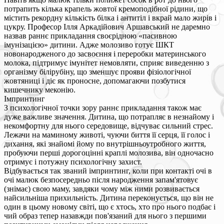
потрапить кілька крапель жовтої кремоподібної рідини, що
містить рекордну кількість білка і антитіл і вкрай мало жирів і
цукру. Професор Ілля Аркадійович Аршавський не даремно
назвав раннє прикладання своєрідною «пасивною
імунізацією» дитини. Адже молозиво готує ШКТ
новонародженого до засвоєння і переробки материнського
молока, підтримує імунітет немовляти, сприяє виведенню з
організму білірубіну, що зменшує прояви фізіологічної
жовтяниці і діє як проносне, допомагаючи позбутися
кишечнику меконію.
Імпринтинг
З психологічної точки зору раннє прикладання також має
дуже важливе значення. Дитина, що потрапляє в незнайому і
некомфортну для нього середовище, відчуває сильний стрес.
Лежачи на маминому животі, чуючи биття її серця, її голос і
дихання, які знайомі йому по внутрішньоутробного життя,
пробуючи перші дорогоцінні краплі молозива, він одночасно
отримує і потужну психологічну захист.
Відбувається так званий імпринтинг, коли при контакті очі в
очі малюк безпосередньо після народження запам'ятовує
(знімає) свою маму, завдяки чому між ними розвивається
найсильніша прихильність. Дитина переконується, що він не
один в цьому новому світі, що є хтось, хто про нього подбає і
чий образ тепер назавжди пов'язаний для нього з першими