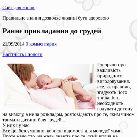
Сайт для жінок
Правильне знання дозволяє людині бути здоровою
Раннє прикладання до грудей
21/09/2014
0 комментария
Вагітність і пологи
Говорячи про
важливість
природного
вигодовування,
все, як правило,
згадують його
тривалість,
необхідність
годувати дитину
на вимогу, а не за розкладом, розповідають про те, яким чином
тримати дитини біля грудей...
У них і у нас
Все це, безсумнівно, корисні відомості для молодої мами.
Проте мало хто, на жаль, знають про те, який вплив на