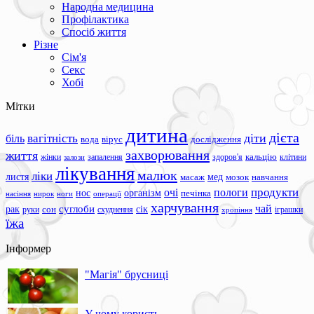
Народна медицина
Профілактика
Спосіб життя
Різне
Сім'я
Секс
Хобі
Мітки
дитина
дієта
вагітність
діти
біль
вода
вірус
дослідження
захворювання
життя
жінки
запалення
здоров'я
кальцію
клітини
залози
лікування
малюк
ліки
листя
мед
масаж
мозок
навчання
продукти
очі
пологи
нос
організм
печінка
ноги
операції
насіння
нирок
харчування
чай
суглоби
сік
рак
сон
руки
схуднення
іграшки
хропіння
їжа
Інформер
"Магія" брусниці
У чому користь