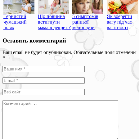
Тернистий
Що повинна
5 симптомів
Як зберегти
чумацький
встигнути
ранньої
вагу під час
шлях
мама в декреті?
менопаузи
вагітності
Оставить комментарий
Ваш email не будет опубликован. Обязательные поля отмечены
*