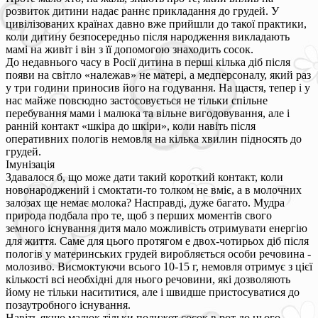
розвиток дитини надає раннє прикладання до грудей. У
цивілізованих країнах давно вже прийшли до такої практики,
коли дитину безпосередньо після народження викладають
мамі на живіт і він з її допомогою знаходить сосок.
До недавнього часу в Росії дитина в перші кілька діб після
появи на світло «належав» не матері, а медперсоналу, який раз
у три години приносив його на годування. На щастя, тепер і у
нас майже повсюдно застосовується не тільки спільне
перебування мами і малюка та вільне вигодовування, але і
ранній контакт «шкіра до шкіри», коли навіть після
оперативних пологів немовля на кілька хвилин підносять до
грудей.
Імунізація
Здавалося б, що може дати такий короткий контакт, коли
новонароджений і смоктати-то толком не вміє, а в молочних
залозах ще немає молока? Насправді, дуже багато. Мудра
природа подбала про те, щоб з перших моментів свого
земного існування дитя мало можливість отримувати енергію
для життя. Саме для цього протягом е двох-чотирьох діб після
пологів у материнських грудей виробляється особи речовина -
молозиво. Висмоктуючи всього 10-15 г, немовля отримує з цієї
кількості всі необхідні для нього речовини, які дозволяють
йому не тільки насититися, але і швидше пристосуватися до
позаутробного існування.
Навіть якщо малюк тільки полижет сосок в рот до нього