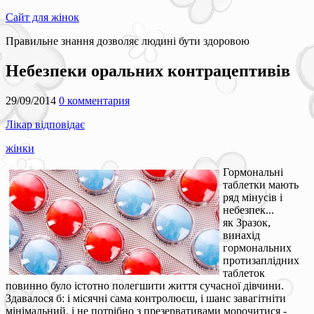
Сайт для жінок
Правильне знання дозволяє людині бути здоровою
Небезпеки оральних контрацептивів
29/09/2014
0 комментария
Лікар відповідає
жінки
Гормональні
таблетки мають
ряд мінусів і
небезпек...
як Зразок,
винахід
гормональних
протизаплідних
таблеток
повинно було істотно полегшити життя сучасної дівчини.
Здавалося б: і місячні сама контролюєш, і шанс завагітніти
мінімальний, і не потрібно з презервативами морочитися -