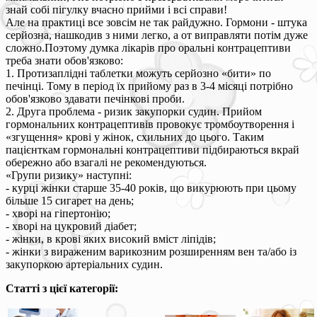
знай собі пігулку вчасно прийми і всі справи!
Але на практиці все зовсім не так райдужно. Гормони - штука
серйозна, нашкодив з ними легко, а от виправляти потім дуже
сложно.Поэтому думка лікарів про оральні контрацептиви
треба знати обов'язково:
1. Протизаплідні таблетки можуть серйозно «бити» по
печінці. Тому в період їх прийому раз в 3-4 місяці потрібно
обов'язково здавати печінкові проби.
2. Друга проблема - ризик закупорки судин. Прийом
гормональних контрацептивів провокує тромбоутворення і
«згущення» крові у жінок, схильних до цього. Таким
пацієнткам гормональні контрацептиви підбираються вкрай
обережно або взагалі не рекомендуються.
«Групи ризику» наступні:
- курці жінки старше 35-40 років, що викурюють при цьому
більше 15 сигарет на день;
- хворі на гіпертонію;
- хворі на цукровий діабет;
- жінки, в крові яких високий вміст ліпідів;
- жінки з вираженим варикозним розширенням вен та/або із
закупоркою артеріальних судин.
Статті з цієї категорії: