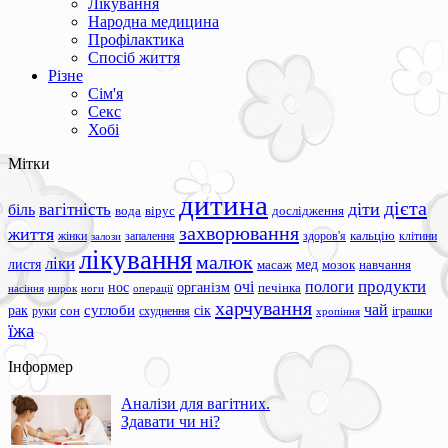
Лікування
Народна медицина
Профілактика
Спосіб життя
Різне
Сім'я
Секс
Хобі
Мітки
дитина
дієта
вагітність
діти
біль
вода
вірус
дослідження
захворювання
життя
жінки
запалення
здоров'я
кальцію
клітини
залози
лікування
малюк
ліки
листя
мед
масаж
мозок
навчання
продукти
очі
пологи
нос
організм
печінка
ноги
операції
насіння
нирок
харчування
чай
суглоби
сік
рак
сон
руки
схуднення
іграшки
хропіння
їжа
Інформер
Аналізи для вагітних.
Здавати чи ні?