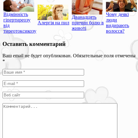
Відмінність
Чому деякі
Дванадцять
гіпертиреозу
люди
Алергія на пил
причин болю в
від
видирають
животі
тиреотоксикозу
волосся?
Оставить комментарий
Ваш email не будет опубликован. Обязательные поля отмечены
*