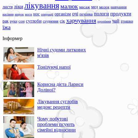
лікування
малюк
ліки
листя
мед
масаж
мозок
навчання
продукти
очі
пологи
нос
організм
печінка
ноги
операції
насіння
нирок
харчування
чай
суглоби
сік
рак
сон
руки
схуднення
іграшки
хропіння
їжа
Інформер
Нічні судоми литкових
м'язів
Тонізуючі напої
Корисна дієта Лариси
Доліної?
Лікування суглобів
медом: рецепти
Чому побутові
проблеми псують
сімейні відносини