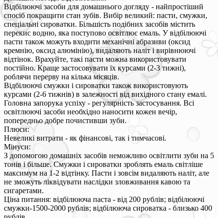
Відбілюючі засоби для домашнього догляду - найпростіший
спосіб покращити стан зубів. Вибір великий: пасти, смужки,
спеціальні сироватки. Більшість подібних засобів містить
перекис водню, яка поступово освітлює емаль. У відбілюючі
пасти також можуть входити механічні абразиви (оксид
кремнію, оксид алюмінію), видаляють наліт і вирівнюючі
відтінок. Врахуйте, такі пасти можна використовувати
постійно. Краще застосовувати їх курсами (2-3 тижні),
роблячи перерву на кілька місяців.
Відбілюючі смужки і сироватки також використовують
курсами (2-6 тижнів) в залежності від вихідного стану емалі.
Головна запорука успіху - регулярність застосування. Всі
освітлюючі засоби необхідно наносити кожен вечір,
попередньо добре почистивши зуби.
Плюси:
Невеликі витрати - як фінансові, так і тимчасові.
Мінуси:
З допомогою домашніх засобів неможливо освітлити зуби на 5
тонів і більше. Смужки і сироватки зроблять емаль світліше
максимум на 1-2 відтінку. Пасти і зовсім видаляють наліт, але
не зможуть ліквідувати наслідки зловживання кавою та
сигаретами.
Ціна питання: відбілююча паста - від 200 рублів; відбілюючі
смужки-1500-2000 рублів; відбілююча сироватка - близько 400
рублів.