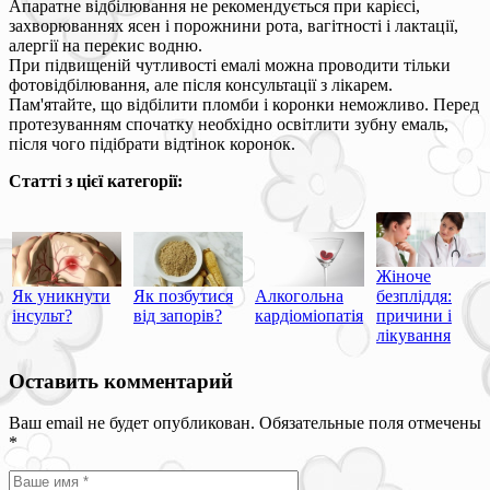
Апаратне відбілювання не рекомендується при карієсі,
захворюваннях ясен і порожнини рота, вагітності і лактації,
алергії на перекис водню.
При підвищеній чутливості емалі можна проводити тільки
фотовідбілювання, але після консультації з лікарем.
Пам'ятайте, що відбілити пломби і коронки неможливо. Перед
протезуванням спочатку необхідно освітлити зубну емаль,
після чого підібрати відтінок коронок.
Статті з цієї категорії:
Жіноче
Як уникнути
Як позбутися
Алкогольна
безпліддя:
інсульт?
від запорів?
кардіоміопатія
причини і
лікування
Оставить комментарий
Ваш email не будет опубликован. Обязательные поля отмечены
*