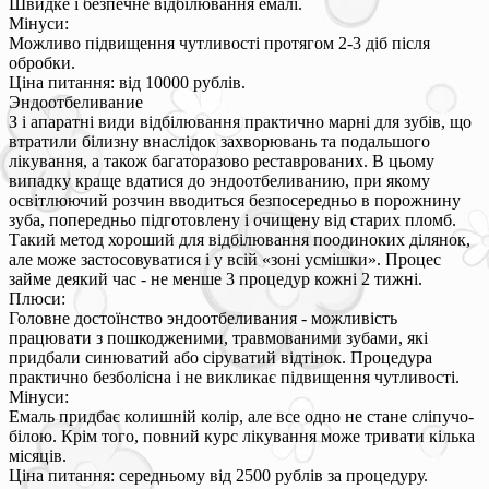
Швидке і безпечне відбілювання емалі.
Мінуси:
Можливо підвищення чутливості протягом 2-3 діб після
обробки.
Ціна питання: від 10000 рублів.
Эндоотбеливание
З і апаратні види відбілювання практично марні для зубів, що
втратили білизну внаслідок захворювань та подальшого
лікування, а також багаторазово реставрованих. В цьому
випадку краще вдатися до эндоотбеливанию, при якому
освітлюючий розчин вводиться безпосередньо в порожнину
зуба, попередньо підготовлену і очищену від старих пломб.
Такий метод хороший для відбілювання поодиноких ділянок,
але може застосовуватися і у всій «зоні усмішки». Процес
займе деякий час - не менше 3 процедур кожні 2 тижні.
Плюси:
Головне достоїнство эндоотбеливания - можливість
працювати з пошкодженими, травмованими зубами, які
придбали синюватий або сіруватий відтінок. Процедура
практично безболісна і не викликає підвищення чутливості.
Мінуси:
Емаль придбає колишній колір, але все одно не стане сліпучо-
білою. Крім того, повний курс лікування може тривати кілька
місяців.
Ціна питання: середньому від 2500 рублів за процедуру.