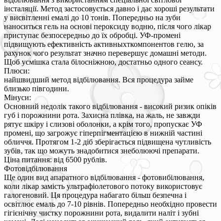
інсталяції. Метод застосовується давно і дає хороші результати
у висвітленні емалі до 10 тонів. Попередньо на зуби
наноситься гель на основі пероксиду водню, після чого лікар
приступає безпосередньо до їх обробці. УФ-промені
підвищують ефективність активныхткомпонентов гелю, за
рахунок чого результат значно перевершує домашні методи.
Щоб усмішка стала білосніжною, достатньо одного сеансу.
Плюси:
найшвидший метод відбілювання. Вся процедура займе
близько півгодини.
Мінуси:
Основний недолік такого відбілювання - високий ризик опіків
губ і порожнини рота. Захисна плівка, на жаль, не завжди
рятує шкіру і слизові оболонки, а крім того, пропускає УФ
промені, що загрожує гіперпігментацією в нижній частині
обличчя. Протягом 1-2 діб зберігається підвищена чутливість
зубів, так що можуть знадобитися знеболюючі препарати.
Ціна питання: від 6500 рублів.
Фотовідбілювання
Ще один вид апаратного відбілювання - фотовибілювання,
коли лікар замість ультрафіолетового потоку використовує
галогеновий. Ця процедура набагато більш безпечна і
освітлює емаль до 7-10 рівнів. Попередньо необхідно провести
гігієнічну чистку порожнини рота, видалити наліт і зубні