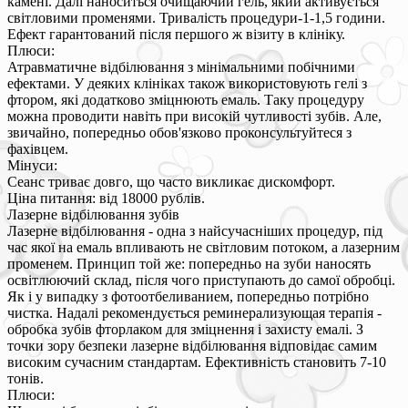
камені. Далі наноситься очищаючий гель, який активується
світловими променями. Тривалість процедури-1-1,5 години.
Ефект гарантований після першого ж візиту в клініку.
Плюси:
Атравматичне відбілювання з мінімальними побічними
ефектами. У деяких клініках також використовують гелі з
фтором, які додатково зміцнюють емаль. Таку процедуру
можна проводити навіть при високій чутливості зубів. Але,
звичайно, попередньо обов'язково проконсультуйтеся з
фахівцем.
Мінуси:
Сеанс триває довго, що часто викликає дискомфорт.
Ціна питання: від 18000 рублів.
Лазерне відбілювання зубів
Лазерне відбілювання - одна з найсучасніших процедур, під
час якої на емаль впливають не світловим потоком, а лазерним
променем. Принцип той же: попередньо на зуби наносять
освітлюючий склад, після чого приступають до самої обробці.
Як і у випадку з фотоотбеливанием, попередньо потрібно
чистка. Надалі рекомендується реминерализующая терапія -
обробка зубів фторлаком для зміцнення і захисту емалі. З
точки зору безпеки лазерне відбілювання відповідає самим
високим сучасним стандартам. Ефективність становить 7-10
тонів.
Плюси: