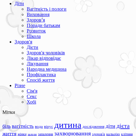
Діти
Вагітність і пологи
Виховання
Здоров’я
Поради батькам
Розвиток
Школа
Здоров'я
Дієти
Здоров'я чоловіків
Лікар відповідає
Лікування
Народна медицина
Профілактика
Спосіб життя
Різне
Сім'я
Секс
Хобі
Мітки
дитина
дієта
вагітність
діти
біль
вода
вірус
дослідження
захворювання
життя
жінки
запалення
здоров'я
кальцію
клітини
залози