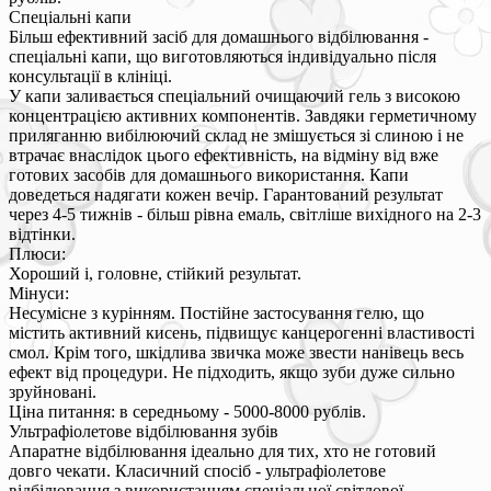
Спеціальні капи
Більш ефективний засіб для домашнього відбілювання -
спеціальні капи, що виготовляються індивідуально після
консультації в клініці.
У капи заливається спеціальний очищаючий гель з високою
концентрацією активних компонентів. Завдяки герметичному
приляганню вибілюючий склад не змішується зі слиною і не
втрачає внаслідок цього ефективність, на відміну від вже
готових засобів для домашнього використання. Капи
доведеться надягати кожен вечір. Гарантований результат
через 4-5 тижнів - більш рівна емаль, світліше вихідного на 2-3
відтінки.
Плюси:
Хороший і, головне, стійкий результат.
Мінуси:
Несумісне з курінням. Постійне застосування гелю, що
містить активний кисень, підвищує канцерогенні властивості
смол. Крім того, шкідлива звичка може звести нанівець весь
ефект від процедури. Не підходить, якщо зуби дуже сильно
зруйновані.
Ціна питання: в середньому - 5000-8000 рублів.
Ультрафіолетове відбілювання зубів
Апаратне відбілювання ідеально для тих, хто не готовий
довго чекати. Класичний спосіб - ультрафіолетове
відбілювання з використанням спеціальної світлової