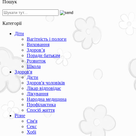
Пошук
Категорії
Діти
Вагітність і пологи
Виховання
Здоров’я
Поради батькам
Розвиток
Школа
Здоров'я
Дієти
Здоров'я чоловіків
Лікар відповідає
Лікування
Народна медицина
Профілактика
Спосіб життя
Різне
Сім'я
Секс
Хобі