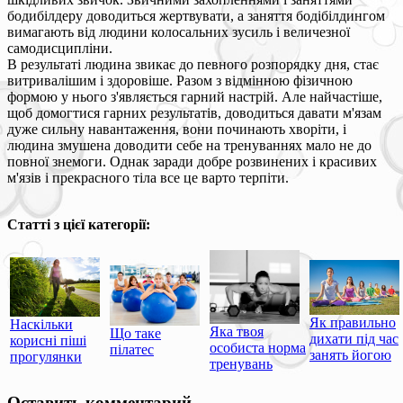
бодибілдеру доводиться жертвувати, а заняття бодібілдингом
вимагають від людини колосальних зусиль і величезної
самодисципліни.
В результаті людина звикає до певного розпорядку дня, стає
витривалішим і здоровіше. Разом з відмінною фізичною
формою у нього з'являється гарний настрій. Але найчастіше,
щоб домогтися гарних результатів, доводиться давати м'язам
дуже сильну навантаження, вони починають хворіти, і
людина змушена доводити себе на тренуваннях мало не до
повної знемоги. Однак заради добре розвинених і красивих
м'язів і прекрасного тіла все це варто терпіти.
Статті з цієї категорії:
Як правильно
Наскільки
Яка твоя
Що таке
дихати під час
корисні піші
особиста норма
пілатес
занять йогою
прогулянки
тренувань
Оставить комментарий