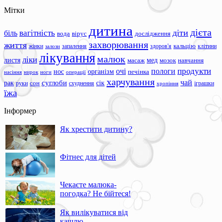
Мітки
дитина
дієта
вагітність
діти
біль
вода
вірус
дослідження
захворювання
життя
жінки
запалення
здоров'я
кальцію
клітини
залози
лікування
малюк
ліки
листя
мед
масаж
мозок
навчання
продукти
очі
пологи
нос
організм
печінка
ноги
операції
насіння
нирок
харчування
чай
суглоби
сік
рак
сон
руки
схуднення
іграшки
хропіння
їжа
Інформер
Як хрестити дитину?
Фітнес для дітей
Чекаєте малюка-
погодка? Не бійтеся!
Як вилікуватися від
кашлю