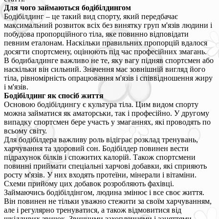
Для чого займаються бодібілдингом
Бодібілдинг – це такий вид спорту, який передбачає
максимальний розвиток всіх без винятку груп м'язів людини і
побудова пропорційного тіла, яке повинно відповідати
певним еталонам. Наскільки правильних пропорцій вдалося
досягти спортсмену, оцінюють під час професійних змагань.
В бодибалдинге важливо не те, яку вагу підняв спортсмен або
наскільки він сильний. Значення має зовнішній вигляд його
тіла, рівномірність опрацювання м'язів і співвідношення жиру
і м'язів.
Бодібілдинг як спосіб життя
Основою бодібілдингу є культура тіла. Цим видом спорту
можна займатися як аматорськи, так і професійно. У другому
випадку спортсмен бере участь у змаганнях, які проводять по
всьому світу.
Для бодібілдера важливу роль відіграє розклад тренувань,
харчування та здоровий сон. Бодібілдер повинен вести
підрахунок білків і спожитих калорій. Також спортсмени
повинні приймати спеціальні харчові добавки, які сприяють
росту м'язів. У них входять протеїни, мінерали і вітаміни.
Схеми прийому цих добавок розробляють фахівці.
Займаючись бодібілдінгом, людина змінює і все своє життя.
Він повинен не тільки уважно стежити за своїм харчуванням,
але і регулярно тренуватися, а також відмовитися від
шкідливих звичок. Звичними захопленнями і заняттями