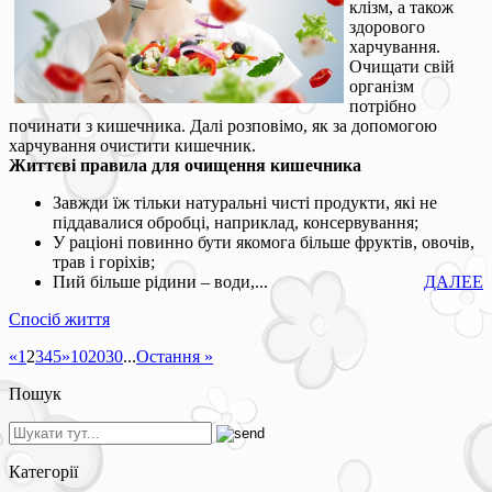
клізм, а також
здорового
харчування.
Очищати свій
організм
потрібно
починати з кишечника. Далі розповімо, як за допомогою
харчування очистити кишечник.
Життєві правила для очищення кишечника
Завжди їж тільки натуральні чисті продукти, які не
піддавалися обробці, наприклад, консервування;
У раціоні повинно бути якомога більше фруктів, овочів,
трав і горіхів;
Пий більше рідини – води,...
ДАЛЕЕ
Спосіб життя
«
1
2
3
4
5
»
10
20
30
...
Остання »
Пошук
Категорії