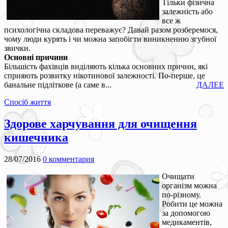
Тільки фізична
залежність або
все ж
психологічна складова переважує? Давай разом розберемося,
чому люди курять і чи можна запобігти виникненню згубної
звички.
Основні причини
Більшість фахівців виділяють кілька основних причин, які
сприяють розвитку нікотинової залежності. По-перше, це
банальне підліткове (а саме в...
ДАЛЕЕ
Спосіб життя
Здорове харчування для очищення
кишечника
28/07/2016
0 комментария
Очищати
організм можна
по-різному.
Робити це можна
за допомогою
медикаментів,