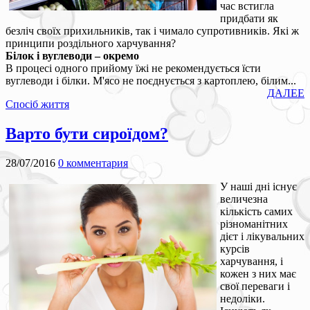
час встигла
придбати як
безліч своїх прихильників, так і чимало супротивників. Які ж
принципи роздільного харчування?
Білок і вуглеводи – окремо
В процесі одного прийому їжі не рекомендується їсти
вуглеводи і білки. М'ясо не поєднується з картоплею, білим...
ДАЛЕЕ
Спосіб життя
Варто бути сироїдом?
28/07/2016
0 комментария
У наші дні існує
величезна
кількість самих
різноманітних
дієт і лікувальних
курсів
харчування, і
кожен з них має
свої переваги і
недоліки.