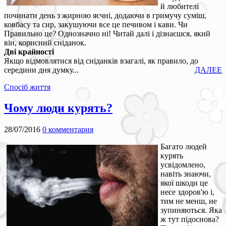
й любителі
починати день з жирною яєчні, додаючи в гримучу суміш,
ковбасу та сир, закушуючи все це печивом і кави. Чи
Правильно це? Однозначно ні! Читай далі і дізнаєшся, який
він, корисний сніданок.
Дві крайності
Якщо відмовлятися від сніданків взагалі, як правило, до
середини дня думку...
ДАЛЕЕ
Спосіб життя
Чому люди курять?
28/07/2016
0 комментария
Багато людей
курять
усвідомлено,
навіть знаючи,
якої шкоди це
несе здоров'ю і,
тим не менш, не
зупиняються. Яка
ж тут підоснова?