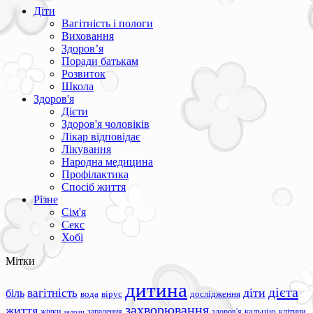
Діти
Вагітність і пологи
Виховання
Здоров’я
Поради батькам
Розвиток
Школа
Здоров'я
Дієти
Здоров'я чоловіків
Лікар відповідає
Лікування
Народна медицина
Профілактика
Спосіб життя
Різне
Сім'я
Секс
Хобі
Мітки
дитина
дієта
вагітність
діти
біль
вода
вірус
дослідження
захворювання
життя
жінки
запалення
здоров'я
кальцію
клітини
залози