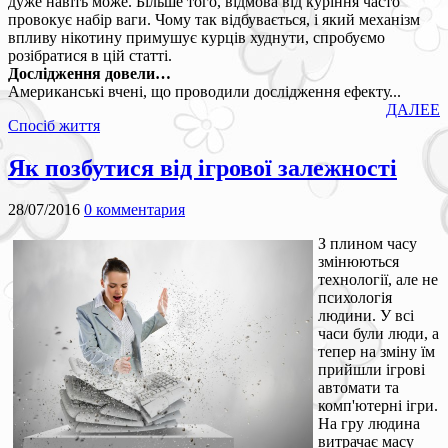
дуже навіть може. Більше того, відмова від куріння часто
провокує набір ваги. Чому так відбувається, і який механізм
впливу нікотину примушує курців худнути, спробуємо
розібратися в цій статті.
Дослідження довели…
Американські вчені, що проводили дослідження ефекту...
ДАЛЕЕ
Спосіб життя
Як позбутися від ігрової залежності
28/07/2016
0 комментария
З плином часу
змінюються
технології, але не
психологія
людини. У всі
часи були люди, а
тепер на зміну їм
прийшли ігрові
автомати та
комп'ютерні ігри.
На гру людина
витрачає масу