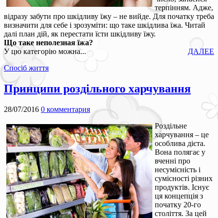
терпінням. Адже,
відразу забути про шкідливу їжу – не вийде. Для початку треба
визначити для себе і зрозуміти: що таке шкідлива їжа. Читай
далі план дій, як перестати їсти шкідливу їжу.
Що таке неполезная їжа?
У цю категорію можна...
ДАЛЕЕ
Спосіб життя
Принципи роздільного харчування
28/07/2016
0 комментария
Роздільне
харчування – це
особлива дієта.
Вона полягає у
вченні про
несумісність і
сумісності різних
продуктів. Існує
ця концепція з
початку 20-го
століття. За цей