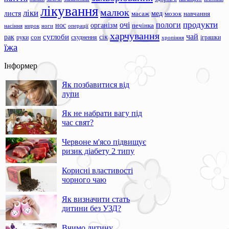
лікування
малюк
ліки
листя
мед
масаж
мозок
навчання
продукти
очі
пологи
нос
організм
печінка
ноги
операції
насіння
нирок
харчування
чай
суглоби
сік
рак
сон
руки
схуднення
іграшки
хропіння
їжа
Інформер
Як позбавитися від
лупи
Як не набрати вагу під
час свят?
Червоне м'ясо підвищує
ризик діабету 2 типу
Корисні властивості
чорного чаю
Як визначити стать
дитини без УЗД?
Вчимо дитину