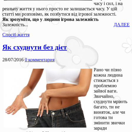
часу і сил, і на
реальну життя у нього просто не залишається часу. У цій
статті ми розповімо, як позбутися від ігрової залежності.
Як зрозуміти, що у людини ігрова залежність
Залежність...
ДАЛЕЕ
Спосіб життя
Як схуднути без дієт
28/07/2016
0 комментария
Рано чи пізно
кожна людина
стикається з
проблемою
зайвої ваги.
Звичайно,
схуднути мріють
багато, ти не
виняток, але чи
готова ти
змінити звички
заради