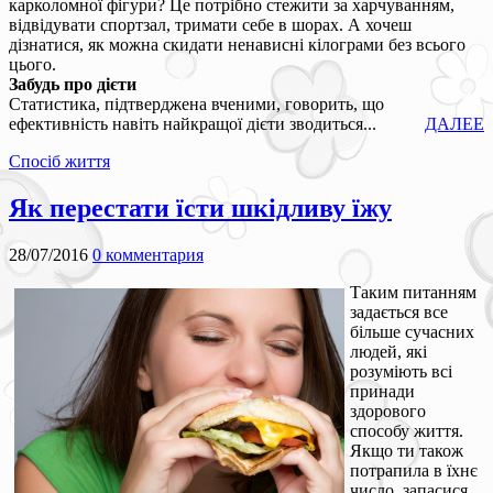
карколомної фігури? Це потрібно стежити за харчуванням,
відвідувати спортзал, тримати себе в шорах. А хочеш
дізнатися, як можна скидати ненависні кілограми без всього
цього.
Забудь про дієти
Статистика, підтверджена вченими, говорить, що
ефективність навіть найкращої дієти зводиться...
ДАЛЕЕ
Спосіб життя
Як перестати їсти шкідливу їжу
28/07/2016
0 комментария
Таким питанням
задається все
більше сучасних
людей, які
розуміють всі
принади
здорового
способу життя.
Якщо ти також
потрапила в їхнє
число, запасися