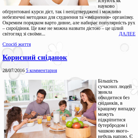
Існують як
науково
обґрунтовані курси дієт, так і непідтверджені і можливо
небезпечні методики для схуднення та «зміцнення» організму.
Окремим порядком варто дивне, але набирає популярність рух
– сироїдіння. Це вже не можна назвати дієтою – це цілий
світогляд зі своїми...
ДАЛЕЕ
Спосіб життя
Корисний сніданок
28/07/2016
5 комментария
Більшість
сучасних людей
звикла
обходитися без
сніданків, в
кращому випадку
можуть
підкріпитися
бутербродом і
чашкою якого-
небудь напою. Є